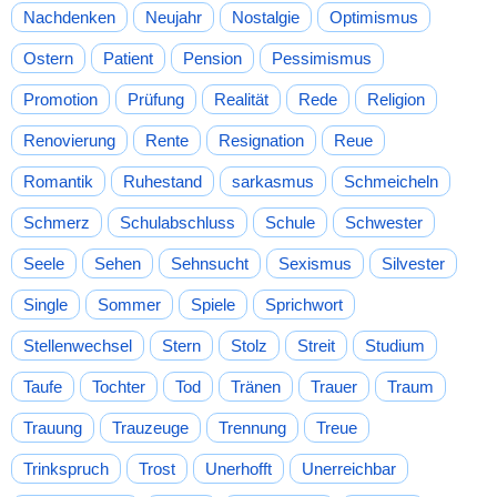
Nachdenken
Neujahr
Nostalgie
Optimismus
Ostern
Patient
Pension
Pessimismus
Promotion
Prüfung
Realität
Rede
Religion
Renovierung
Rente
Resignation
Reue
Romantik
Ruhestand
sarkasmus
Schmeicheln
Schmerz
Schulabschluss
Schule
Schwester
Seele
Sehen
Sehnsucht
Sexismus
Silvester
Single
Sommer
Spiele
Sprichwort
Stellenwechsel
Stern
Stolz
Streit
Studium
Taufe
Tochter
Tod
Tränen
Trauer
Traum
Trauung
Trauzeuge
Trennung
Treue
Trinkspruch
Trost
Unerhofft
Unerreichbar