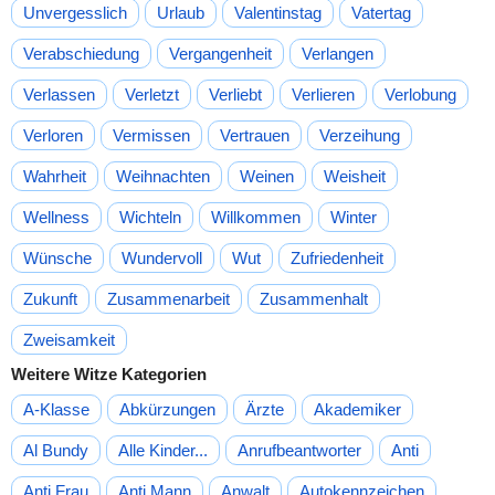
Unvergesslich
Urlaub
Valentinstag
Vatertag
Verabschiedung
Vergangenheit
Verlangen
Verlassen
Verletzt
Verliebt
Verlieren
Verlobung
Verloren
Vermissen
Vertrauen
Verzeihung
Wahrheit
Weihnachten
Weinen
Weisheit
Wellness
Wichteln
Willkommen
Winter
Wünsche
Wundervoll
Wut
Zufriedenheit
Zukunft
Zusammenarbeit
Zusammenhalt
Zweisamkeit
Weitere Witze Kategorien
A-Klasse
Abkürzungen
Ärzte
Akademiker
Al Bundy
Alle Kinder...
Anrufbeantworter
Anti
Anti Frau
Anti Mann
Anwalt
Autokennzeichen