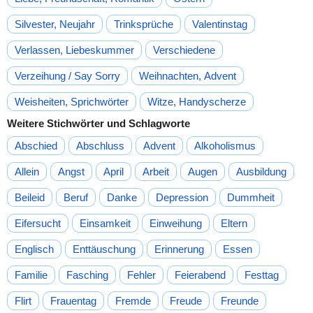
Silvester, Neujahr
Trinksprüche
Valentinstag
Verlassen, Liebeskummer
Verschiedene
Verzeihung / Say Sorry
Weihnachten, Advent
Weisheiten, Sprichwörter
Witze, Handyscherze
Weitere Stichwörter und Schlagworte
Abschied
Abschluss
Advent
Alkoholismus
Allein
Angst
April
Arbeit
Augen
Ausbildung
Beileid
Beruf
Danke
Depression
Dummheit
Eifersucht
Einsamkeit
Einweihung
Eltern
Englisch
Enttäuschung
Erinnerung
Essen
Familie
Fasching
Fehler
Feierabend
Festtag
Flirt
Frauentag
Fremde
Freude
Freunde