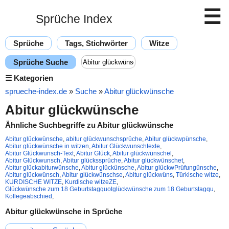
☰
Sprüche Index
Sprüche
Tags, Stichwörter
Witze
Sprüche Suche
☰
Kategorien
sprueche-index.de
»
Suche
»
Abitur glückwünsche
Abitur glückwünsche
Ähnliche Suchbegriffe zu Abitur glückwünsche
Abitur glückwünsche
,
abitur glückwunschsprüche
,
Abitur glückwpünsche
,
Abitur glückwünsche in witzen
,
Abitur Glückwunschtexte
,
Abitur Glückwunsch-Text
,
Abitur Glück
,
Abitur glückwünschel
,
Abitur Glückwunsch
,
Abitur glückssprüche
,
Abitur glückwünschet
,
Abitur glückabiturwünsche
,
Abitur glückünsche
,
Abitur glückwPrüfungünsche
,
Abitur glückwünsch
,
Abitur glückwünschse
,
Abitur glückwüns
,
Türkische witze
,
KURDISCHE WITZE
,
Kurdische witzeZE
,
Glückwünsche zum 18 Geburtstagquotglückwünsche zum 18 Geburtstagqu
,
Kollegeabschied
,
Abitur glückwünsche in Sprüche