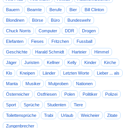
Bauern
Beamte
Berufe
Bier
Bill Clinton
Blondinen
Börse
Büro
Bundeswehr
Chuck Norris
Computer
DDR
Drogen
Elefanten
Fieses
Fritzchen
Fussball
Geschichte
Harald Schmidt
Harteier
Himmel
Jäger
Juristen
Kellner
Kelly
Kinder
Kirche
Klo
Kneipen
Länder
Letzten Worte
Lieber ... als
Manta
Musiker
Mutproben
Nationen
Österreicher
Ostfriesen
Polen
Politiker
Polizei
Sport
Sprüche
Studenten
Tiere
Toilettensprüche
Trabi
Urlaub
Weicheier
Zitate
Zungenbrecher