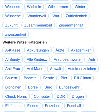
Wellness
Wichteln
Willkommen
Winter
Wünsche
Wundervoll
Wut
Zufriedenheit
Zukunft
Zusammenarbeit
Zusammenhalt
Zweisamkeit
Weitere Witze Kategorien
A-Klasse
Abkürzungen
Ärzte
Akademiker
Al Bundy
Alle Kinder...
Anrufbeantworter
Anti
Anti Frau
Anti Mann
Anwalt
Autokennzeichen
Bauern
Beamte
Berufe
Bier
Bill Clinton
Blondinen
Börse
Büro
Bundeswehr
Chuck Norris
Computer
DDR
Drogen
Elefanten
Fieses
Fritzchen
Fussball