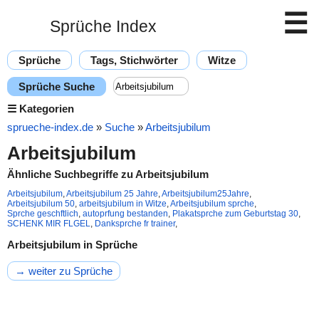
☰
Sprüche Index
Sprüche
Tags, Stichwörter
Witze
Sprüche Suche
☰
Kategorien
sprueche-index.de
»
Suche
»
Arbeitsjubilum
Arbeitsjubilum
Ähnliche Suchbegriffe zu Arbeitsjubilum
Arbeitsjubilum
,
Arbeitsjubilum 25 Jahre
,
Arbeitsjubilum25Jahre
,
Arbeitsjubilum 50
,
arbeitsjubilum in Witze
,
Arbeitsjubilum sprche
,
Sprche geschftlich
,
autoprfung bestanden
,
Plakatsprche zum Geburtstag 30
,
SCHENK MIR FLGEL
,
Danksprche fr trainer
,
Arbeitsjubilum in Sprüche
→ weiter zu Sprüche