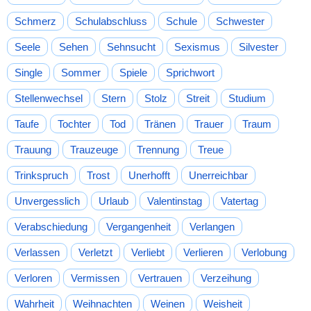
Schmerz
Schulabschluss
Schule
Schwester
Seele
Sehen
Sehnsucht
Sexismus
Silvester
Single
Sommer
Spiele
Sprichwort
Stellenwechsel
Stern
Stolz
Streit
Studium
Taufe
Tochter
Tod
Tränen
Trauer
Traum
Trauung
Trauzeuge
Trennung
Treue
Trinkspruch
Trost
Unerhofft
Unerreichbar
Unvergesslich
Urlaub
Valentinstag
Vatertag
Verabschiedung
Vergangenheit
Verlangen
Verlassen
Verletzt
Verliebt
Verlieren
Verlobung
Verloren
Vermissen
Vertrauen
Verzeihung
Wahrheit
Weihnachten
Weinen
Weisheit