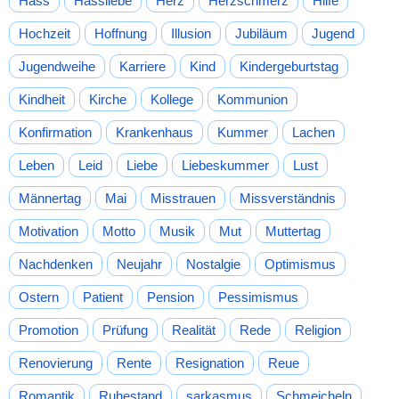
Hass
Hassliebe
Herz
Herzschmerz
Hilfe
Hochzeit
Hoffnung
Illusion
Jubiläum
Jugend
Jugendweihe
Karriere
Kind
Kindergeburtstag
Kindheit
Kirche
Kollege
Kommunion
Konfirmation
Krankenhaus
Kummer
Lachen
Leben
Leid
Liebe
Liebeskummer
Lust
Männertag
Mai
Misstrauen
Missverständnis
Motivation
Motto
Musik
Mut
Muttertag
Nachdenken
Neujahr
Nostalgie
Optimismus
Ostern
Patient
Pension
Pessimismus
Promotion
Prüfung
Realität
Rede
Religion
Renovierung
Rente
Resignation
Reue
Romantik
Ruhestand
sarkasmus
Schmeicheln