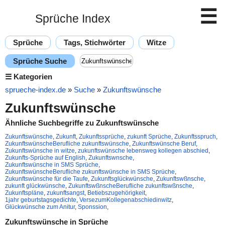
☰
Sprüche Index
Sprüche
Tags, Stichwörter
Witze
Sprüche Suche
☰
Kategorien
sprueche-index.de
»
Suche
»
Zukunftswünsche
Zukunftswünsche
Ähnliche Suchbegriffe zu Zukunftswünsche
Zukunftswünsche
,
Zukunft
,
Zukunftssprüche
,
zukunft Sprüche
,
Zukunftsspruch
,
ZukunftswünscheBerufliche zukunftswünsche
,
Zukunftswünsche Beruf
,
Zukunftswünsche in witze
,
zukunftswünsche lebensweg kollegen abschied
,
Zukunfts-Sprüche auf English
,
Zukunftswnsche
,
Zukunftswünsche in SMS Sprüche
,
ZukunftswünscheBerufliche zukunftswünsche in SMS Sprüche
,
Zukunftswünsche für die Taufe
,
Zukunftsglückwünsche
,
Zukunftswßnsche
,
zukunft glückwünsche
,
ZukunftswßnscheBerufliche zukunftswßnsche
,
Zukunftspläne
,
zukunftsangst
,
Betiebszugehörigkeit
,
1jahr geburtstagsgedichte
,
VersezumKollegenabschiedinwitz
,
Glückwünsche zum Anitur
,
Sponssion
,
Zukunftswünsche in Sprüche