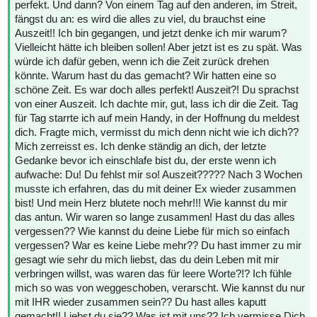
perfekt. Und dann? Von einem Tag auf den anderen, im Streit,
fängst du an: es wird die alles zu viel, du brauchst eine
Auszeit!! Ich bin gegangen, und jetzt denke ich mir warum?
Vielleicht hätte ich bleiben sollen! Aber jetzt ist es zu spät. Was
würde ich dafür geben, wenn ich die Zeit zurück drehen
könnte. Warum hast du das gemacht? Wir hatten eine so
schöne Zeit. Es war doch alles perfekt! Auszeit?! Du sprachst
von einer Auszeit. Ich dachte mir, gut, lass ich dir die Zeit. Tag
für Tag starrte ich auf mein Handy, in der Hoffnung du meldest
dich. Fragte mich, vermisst du mich denn nicht wie ich dich??
Mich zerreisst es. Ich denke ständig an dich, der letzte
Gedanke bevor ich einschlafe bist du, der erste wenn ich
aufwache: Du! Du fehlst mir so! Auszeit????? Nach 3 Wochen
musste ich erfahren, das du mit deiner Ex wieder zusammen
bist! Und mein Herz blutete noch mehr!!! Wie kannst du mir
das antun. Wir waren so lange zusammen! Hast du das alles
vergessen?? Wie kannst du deine Liebe für mich so einfach
vergessen? War es keine Liebe mehr?? Du hast immer zu mir
gesagt wie sehr du mich liebst, das du dein Leben mit mir
verbringen willst, was waren das für leere Worte?!? Ich fühle
mich so was von weggeschoben, verarscht. Wie kannst du nur
mit IHR wieder zusammen sein?? Du hast alles kaputt
gemacht!! Liebst du sie?? Was ist mit uns?? Ich vermisse Dich