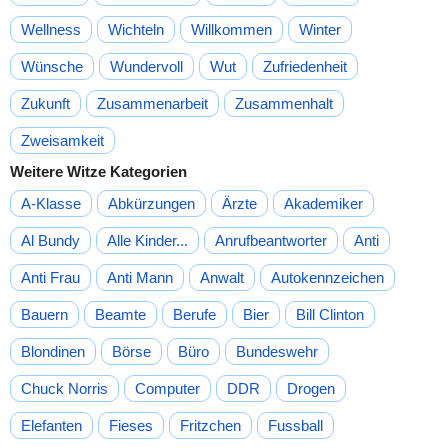
Wellness
Wichteln
Willkommen
Winter
Wünsche
Wundervoll
Wut
Zufriedenheit
Zukunft
Zusammenarbeit
Zusammenhalt
Zweisamkeit
Weitere Witze Kategorien
A-Klasse
Abkürzungen
Ärzte
Akademiker
Al Bundy
Alle Kinder...
Anrufbeantworter
Anti
Anti Frau
Anti Mann
Anwalt
Autokennzeichen
Bauern
Beamte
Berufe
Bier
Bill Clinton
Blondinen
Börse
Büro
Bundeswehr
Chuck Norris
Computer
DDR
Drogen
Elefanten
Fieses
Fritzchen
Fussball