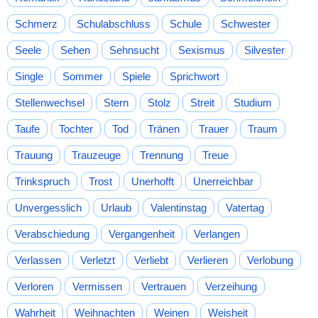
Schmerz
Schulabschluss
Schule
Schwester
Seele
Sehen
Sehnsucht
Sexismus
Silvester
Single
Sommer
Spiele
Sprichwort
Stellenwechsel
Stern
Stolz
Streit
Studium
Taufe
Tochter
Tod
Tränen
Trauer
Traum
Trauung
Trauzeuge
Trennung
Treue
Trinkspruch
Trost
Unerhofft
Unerreichbar
Unvergesslich
Urlaub
Valentinstag
Vatertag
Verabschiedung
Vergangenheit
Verlangen
Verlassen
Verletzt
Verliebt
Verlieren
Verlobung
Verloren
Vermissen
Vertrauen
Verzeihung
Wahrheit
Weihnachten
Weinen
Weisheit