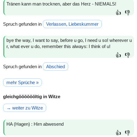
Tränen kann man trocknen, aber das Herz - NIEMALS!
👍
👎
Spruch gefunden in
Verlassen, Liebeskummer
bye the way, I want to say, before u go, I need u so! wherever u
r, what ever u do, remember this always: I think of u!
👍
👎
Spruch gefunden in
Abschied
mehr Sprüche »
gleichgööööööltig in Witze
→ weiter zu Witze
HA (Hagen) : Hirn abwesend
👍
👎