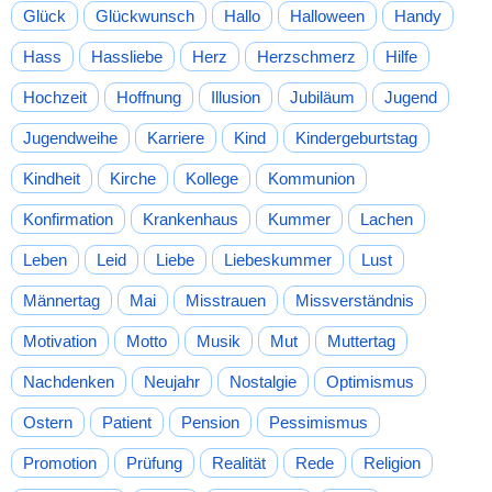
Glück
Glückwunsch
Hallo
Halloween
Handy
Hass
Hassliebe
Herz
Herzschmerz
Hilfe
Hochzeit
Hoffnung
Illusion
Jubiläum
Jugend
Jugendweihe
Karriere
Kind
Kindergeburtstag
Kindheit
Kirche
Kollege
Kommunion
Konfirmation
Krankenhaus
Kummer
Lachen
Leben
Leid
Liebe
Liebeskummer
Lust
Männertag
Mai
Misstrauen
Missverständnis
Motivation
Motto
Musik
Mut
Muttertag
Nachdenken
Neujahr
Nostalgie
Optimismus
Ostern
Patient
Pension
Pessimismus
Promotion
Prüfung
Realität
Rede
Religion