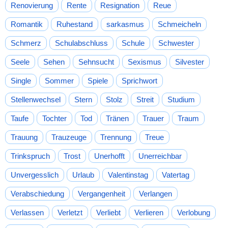
Renovierung
Rente
Resignation
Reue
Romantik
Ruhestand
sarkasmus
Schmeicheln
Schmerz
Schulabschluss
Schule
Schwester
Seele
Sehen
Sehnsucht
Sexismus
Silvester
Single
Sommer
Spiele
Sprichwort
Stellenwechsel
Stern
Stolz
Streit
Studium
Taufe
Tochter
Tod
Tränen
Trauer
Traum
Trauung
Trauzeuge
Trennung
Treue
Trinkspruch
Trost
Unerhofft
Unerreichbar
Unvergesslich
Urlaub
Valentinstag
Vatertag
Verabschiedung
Vergangenheit
Verlangen
Verlassen
Verletzt
Verliebt
Verlieren
Verlobung