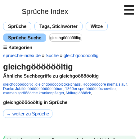
☰
Sprüche Index
Sprüche
Tags, Stichwörter
Witze
Sprüche Suche
☰
Kategorien
sprueche-index.de
»
Suche
»
gleichgööööööltig
gleichgööööööltig
Ähnliche Suchbegriffe zu gleichgööööööltig
gleichgööööööltig
,
gleichgööööööltigkeit hass
,
Hööööööööre niemals auf
,
Danke Jubilööööööööööööööööum
,
1860er sprööööööööchewitze
,
examen sprööööche krankenpfleger
,
Abiturglööööck
,
gleichgööööööltig in Sprüche
→ weiter zu Sprüche