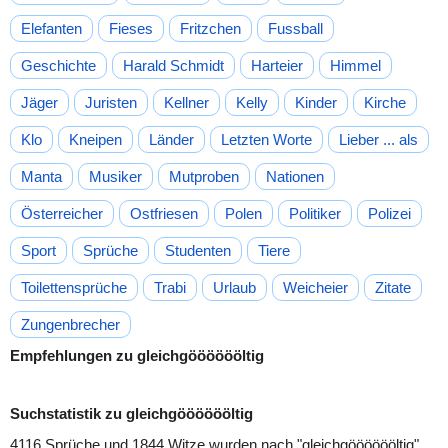
Elefanten
Fieses
Fritzchen
Fussball
Geschichte
Harald Schmidt
Harteier
Himmel
Jäger
Juristen
Kellner
Kelly
Kinder
Kirche
Klo
Kneipen
Länder
Letzten Worte
Lieber ... als
Manta
Musiker
Mutproben
Nationen
Österreicher
Ostfriesen
Polen
Politiker
Polizei
Sport
Sprüche
Studenten
Tiere
Toilettensprüche
Trabi
Urlaub
Weicheier
Zitate
Zungenbrecher
Empfehlungen zu gleichgööööööltig
Suchstatistik zu gleichgööööööltig
4116 Sprüche und 1844 Witze wurden nach "
gleichgööööööltig
"