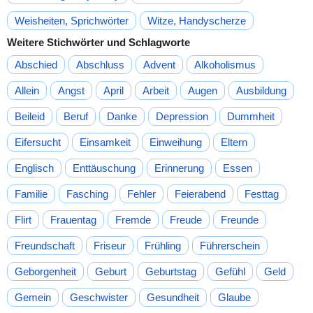
Weisheiten, Sprichwörter
Witze, Handyscherze
Weitere Stichwörter und Schlagworte
Abschied
Abschluss
Advent
Alkoholismus
Allein
Angst
April
Arbeit
Augen
Ausbildung
Beileid
Beruf
Danke
Depression
Dummheit
Eifersucht
Einsamkeit
Einweihung
Eltern
Englisch
Enttäuschung
Erinnerung
Essen
Familie
Fasching
Fehler
Feierabend
Festtag
Flirt
Frauentag
Fremde
Freude
Freunde
Freundschaft
Friseur
Frühling
Führerschein
Geborgenheit
Geburt
Geburtstag
Gefühl
Geld
Gemein
Geschwister
Gesundheit
Glaube