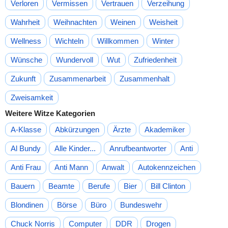
Verloren
Vermissen
Vertrauen
Verzeihung
Wahrheit
Weihnachten
Weinen
Weisheit
Wellness
Wichteln
Willkommen
Winter
Wünsche
Wundervoll
Wut
Zufriedenheit
Zukunft
Zusammenarbeit
Zusammenhalt
Zweisamkeit
Weitere Witze Kategorien
A-Klasse
Abkürzungen
Ärzte
Akademiker
Al Bundy
Alle Kinder...
Anrufbeantworter
Anti
Anti Frau
Anti Mann
Anwalt
Autokennzeichen
Bauern
Beamte
Berufe
Bier
Bill Clinton
Blondinen
Börse
Büro
Bundeswehr
Chuck Norris
Computer
DDR
Drogen