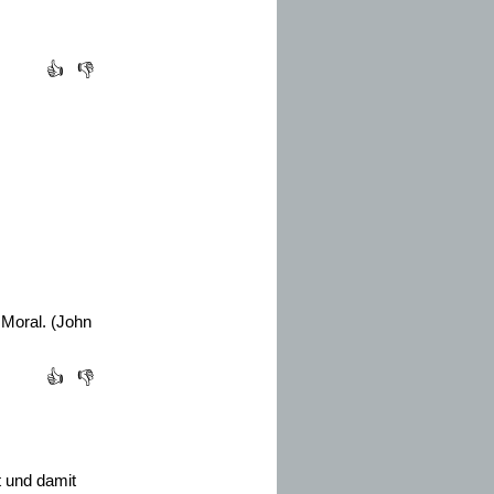
👍
👎
 Moral. (John
👍
👎
t und damit