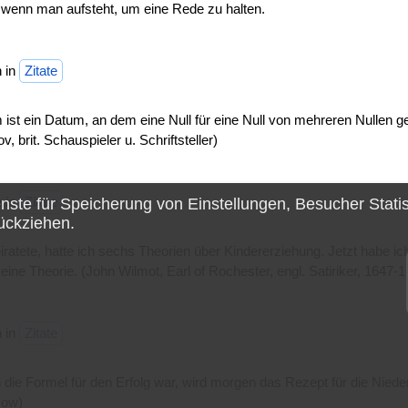
, wenn man aufsteht, um eine Rede zu halten.
 in
Zitate
 ist ein Datum, an dem eine Null für eine Null von mehreren Nullen ge
v, brit. Schauspieler u. Schriftsteller)
 in
Zitate
enste für
Speicherung von Einstellungen, Besucher Stati
ückziehen.
iratete, hatte ich sechs Theorien über Kindererziehung. Jetzt habe i
eine Theorie. (John Wilmot, Earl of Rochester, engl. Satiriker, 1647-
 in
Zitate
die Formel für den Erfolg war, wird morgen das Rezept für die Nieder
sow)