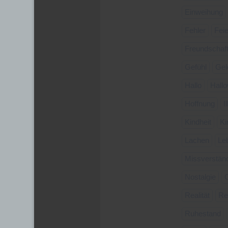
Einweihung
Fehler
Fei
Freundschaf
Gefühl
Gel
Hallo
Hall
Hoffnung
I
Kindheit
Ki
Lachen
Le
Missverstän
Nostalgie
Realität
Re
Ruhestand