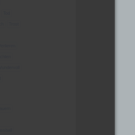
Tod
ch
Trost
Verlieren
chten
undervoll
t
auern
ssball