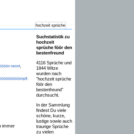
Suchstatistik zu
hochzeit
sprüche föör den
bestenfreund
4116 Sprüche und
öööön nennt
,
1844 Witze
wurden nach
"
hochzeit sprüche
öööööööööömpft hast
,
föör den
bestenfreund
"
durchsucht.
In der Sammlung
findest Du viele
schöne, kurze,
lustige sowie auch
ch immer
traurige Sprüche
zu vielen