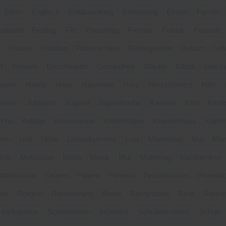
Eltern
Englisch
Enttäuschung
Erinnerung
Essen
Familie
erabend
Festtag
Flirt
Frauentag
Fremde
Freude
Freunde
t
Friseur
Frühling
Führerschein
Geborgenheit
Geburt
Geb
d
Gemein
Geschwister
Gesundheit
Glaube
Glück
Glück
oween
Handy
Hass
Hassliebe
Herz
Herzschmerz
Hilfe
llusion
Jubiläum
Jugend
Jugendweihe
Karriere
Kind
Kinde
rche
Kollege
Kommunion
Konfirmation
Krankenhaus
Kumm
ben
Leid
Liebe
Liebeskummer
Lust
Männertag
Mai
Mis
dnis
Motivation
Motto
Musik
Mut
Muttertag
Nachdenken
Optimismus
Ostern
Patient
Pension
Pessimismus
Promoti
de
Religion
Renovierung
Rente
Resignation
Reue
Roman
sarkasmus
Schmeicheln
Schmerz
Schulabschluss
Schule