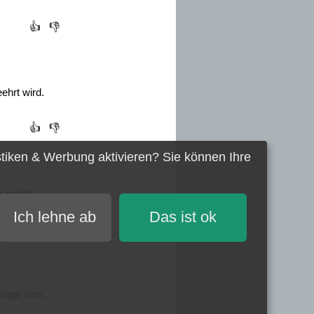
👍
👎
ehrt wird.
👍
👎
stiken & Werbung
aktivieren? Sie können Ihre
ch sechs
1680)
Ich lehne ab
Das ist ok
👍
👎
lage sein.