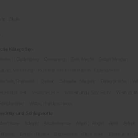
 in
Zitate
»
che Kategorien
Danke
Geburtstag
Genesung
Gute Nacht
Guten Morgen
auung, Verlobung
Kommunion, Konfirmation, Jugendweihe
dschaft, Romantik
Ostern
Silvester, Neujahr
Trinksprüche
Val
Liebeskummer
Verschiedene
Verzeihung / Say Sorry
Weihnacht
Sprichwörter
Witze, Handyscherze
hwörter und Schlagworte
Abschluss
Advent
Alkoholismus
Allein
Angst
April
Arbeit
Beileid
Beruf
Danke
Depression
Dummheit
Eifersucht
E