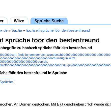
er
Witze
Sprüche Suche
ex.de
»
Suche
»
hochzeit sprüche föör den bestenfreund
t sprüche föör den bestenfreund
hbegriffe zu hochzeit sprüche föör den bestenfreund
ööööööööceh
,
finde jungen der dich wunderschöööööööööööööööööööööööööööö
öööööööööööööööööööööööööööööööroumzug in witze
,
öööööööööööööööööööööööbersah
,
st woföööööööööööööööööööööööööööööööör du geköööööööööööööööööööööö
üche föör den bestenfreund in Sprüche
 Sprüche
rochen. An Dornen gestochen. Mit Blut geschrieben : "Ich werde di