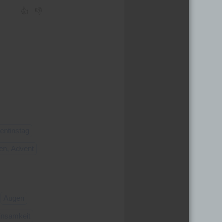
👍
👎
entinstag
en, Advent
Augen
insamkeit