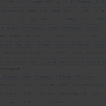
en
Sehnsucht
Sexismus
Silvester
Single
Sommer
Spiele
Stellenwechsel
Stern
Stolz
Streit
Studium
Taufe
Tochter
uer
Traum
Trauung
Trauzeuge
Trennung
Treue
Trinkspru
nerreichbar
Unvergesslich
Urlaub
Valentinstag
Vatertag
ung
Vergangenheit
Verlangen
Verlassen
Verletzt
Verliebt
Verloren
Vermissen
Vertrauen
Verzeihung
Wahrheit
Weihna
isheit
Wellness
Wichteln
Willkommen
Winter
Wünsche
W
denheit
Zukunft
Zusammenarbeit
Zusammenhalt
Zweisamkei
e Kategorien
bkürzungen
Ärzte
Akademiker
Al Bundy
Alle Kinder...
rter
Anti
Anti Frau
Anti Mann
Anwalt
Autokennzeichen
B
rufe
Bier
Bill Clinton
Blondinen
Börse
Büro
Bundeswehr
s
Computer
DDR
Drogen
Elefanten
Fieses
Fritzchen
Fu