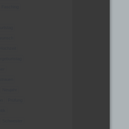
Fasching
urtstag
wunsch
Hochzeit
rgeburtstag
er
strauen
Neujahr
on
Prüfung
tik
Schwester