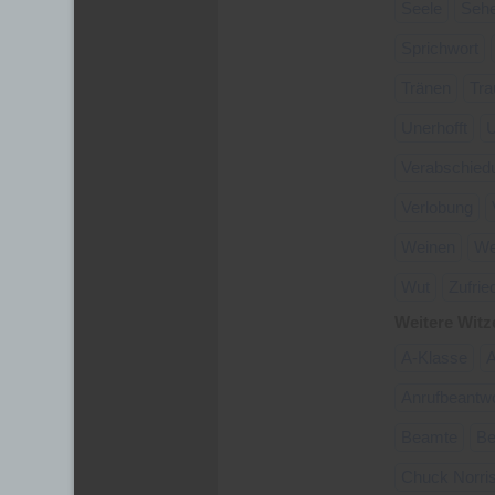
Seele
Seh
Sprichwort
Tränen
Tra
Unerhofft
U
Verabschied
Verlobung
Weinen
We
Wut
Zufrie
Weitere Witz
A-Klasse
A
Anrufbeantwo
Beamte
Be
Chuck Norri