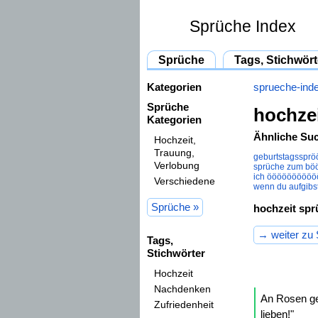
Sprüche Index
Sprüche
Tags, Stichwört
Kategorien
sprueche-ind
Sprüche
hochzei
Kategorien
Ähnliche Suc
Hochzeit,
Trauung,
geburtstagsspr
Verlobung
sprüche zum bö
ich ööööööööö
Verschiedene
wenn du aufgib
Sprüche »
hochzeit spr
→ weiter zu
Tags,
Stichwörter
Hochzeit
Nachdenken
An Rosen ge
Zufriedenheit
lieben!"