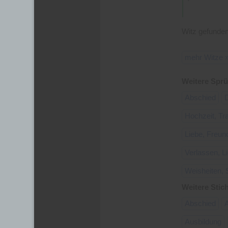
Witz gefunden
mehr Witze 
Weitere Sprü
Abschied
Hochzeit, Tr
Liebe, Freun
Verlassen, 
Weisheiten, 
Weitere Stic
Abschied
Ausbildung