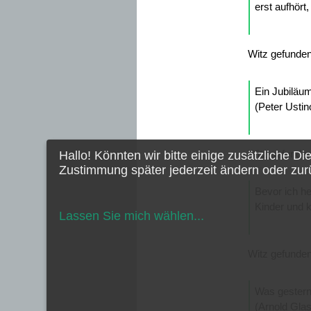
erst aufhört
Witz gefunden
Ein Jubiläum
(Peter Ustino
Witz gefunden
Hallo! Könnten wir bitte einige zusätzliche Di
Zustimmung später jederzeit ändern oder zur
Bevor ich he
Kinder und k
Lassen Sie mich wählen
...
Witz gefunden
Was gestern 
(Arnold Gla