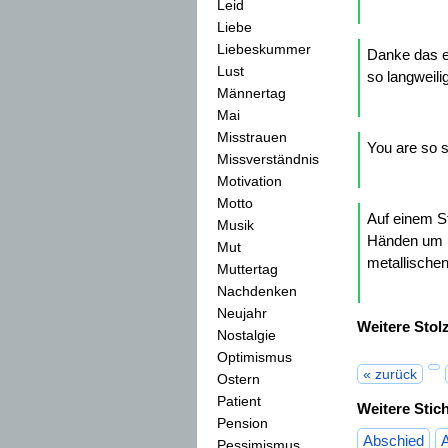
Leid
Liebe
Liebeskummer
Danke das es
Lust
so langweili
Männertag
Mai
Misstrauen
You are so s
Missverständnis
Motivation
Motto
Auf einem St
Musik
Händen um E
Mut
metallische
Muttertag
Nachdenken
Neujahr
Weitere Stol
Nostalgie
Optimismus
« zurück
Ostern
Patient
Weitere Stic
Pension
Abschied
Pessimismus