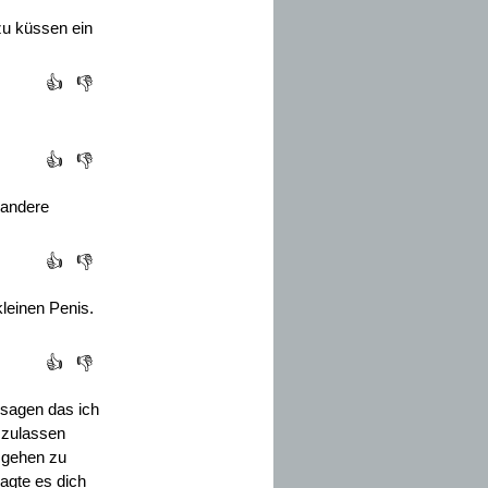
 zu küssen ein
👍
👎
👍
👎
 andere
👍
👎
kleinen Penis.
👍
👎
 sagen das ich
t zulassen
 gehen zu
wagte es dich