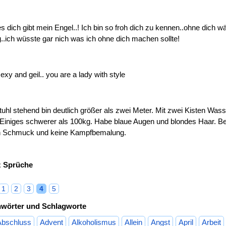
 dich gibt mein Engel..! Ich bin so froh dich zu kennen..ohne dich w
g..ich wüsste gar nich was ich ohne dich machen sollte!
exy and geil.. you are a lady with style
uhl stehend bin deutlich größer als zwei Meter. Mit zwei Kisten Wass
iniges schwerer als 100kg. Habe blaue Augen und blondes Haar. Be
n Schmuck und keine Kampfbemalung.
z Sprüche
1
2
3
4
5
hwörter und Schlagworte
Abschluss
Advent
Alkoholismus
Allein
Angst
April
Arbeit