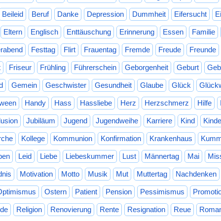
Beileid
Beruf
Danke
Depression
Dummheit
Eifersucht
E
Eltern
Englisch
Enttäuschung
Erinnerung
Essen
Familie
erabend
Festtag
Flirt
Frauentag
Fremde
Freude
Freunde
t
Friseur
Frühling
Führerschein
Geborgenheit
Geburt
Geb
d
Gemein
Geschwister
Gesundheit
Glaube
Glück
Glück
oween
Handy
Hass
Hassliebe
Herz
Herzschmerz
Hilfe
llusion
Jubiläum
Jugend
Jugendweihe
Karriere
Kind
Kinde
rche
Kollege
Kommunion
Konfirmation
Krankenhaus
Kumm
ben
Leid
Liebe
Liebeskummer
Lust
Männertag
Mai
Mis
dnis
Motivation
Motto
Musik
Mut
Muttertag
Nachdenken
Optimismus
Ostern
Patient
Pension
Pessimismus
Promoti
de
Religion
Renovierung
Rente
Resignation
Reue
Roman