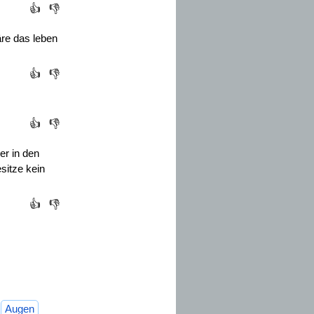
👍
👎
äre das leben
👍
👎
👍
👎
er in den
sitze kein
👍
👎
Augen