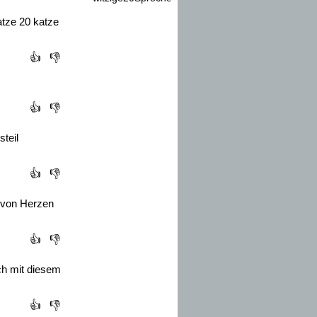
atze 20 katze
👍
👎
👍
👎
teil
👍
👎
t von Herzen
👍
👎
ich mit diesem
👍
👎