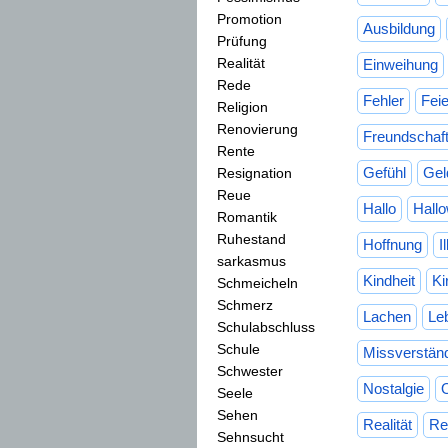
Promotion
Ausbildung
Prüfung
Realität
Einweihung
Rede
Fehler
Fei
Religion
Renovierung
Freundschaf
Rente
Gefühl
Gel
Resignation
Reue
Hallo
Hall
Romantik
Ruhestand
Hoffnung
I
sarkasmus
Kindheit
Ki
Schmeicheln
Schmerz
Lachen
Le
Schulabschluss
Schule
Missverstän
Schwester
Nostalgie
Seele
Sehen
Realität
Re
Sehnsucht