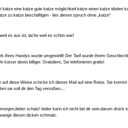
st katze eine katze gute katze möglichkeit katze einen katze idioten k
ze zu katze beschäftigen - lies diesen spruch ohne „katze“
weil es aus ist, lache weil es schön war!
k Ihres Handys wurde umgestellt! Der Tarif wurde Ihrem Geschlechts
 kürzer desto billiger. Gratuliere, Sie telefonieren gratis!
ise auf diese Weise schicke ich dieses Mail auf eine Reise. Sie komm
en sie soll dir den Tag versüßen....
morgen,lieber schatz! leider kann ich nicht bei dir sein.darum drück 
e wange diesen dicken schmatz.