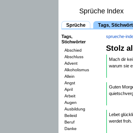
Sprüche Index
Sprüche
Tags, Stichwört
Tags,
sprueche-ind
Stichwörter
Stolz a
Abschied
Abschluss
Mach dir ke
Advent
warum sie es
Alkoholismus
Allein
Angst
Guten Morge
April
quietschver
Arbeit
Augen
Ausbildung
Lebet glückl
Beileid
werdet froh.
Beruf
Danke