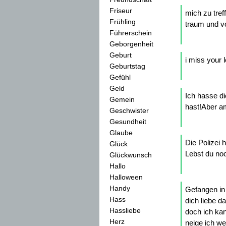
Friseur
mich zu tref
Frühling
traum und v
Führerschein
Geborgenheit
Geburt
i miss your 
Geburtstag
Gefühl
Geld
Ich hasse di
Gemein
hast!Aber am
Geschwister
Gesundheit
Glaube
Die Polizei 
Glück
Lebst du no
Glückwunsch
Hallo
Halloween
Handy
Gefangen in
Hass
dich liebe d
Hassliebe
doch ich ka
Herz
neige ich we