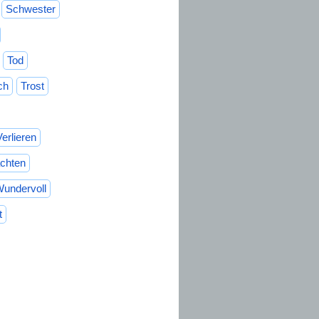
Schwester
Tod
ch
Trost
Verlieren
chten
undervoll
t