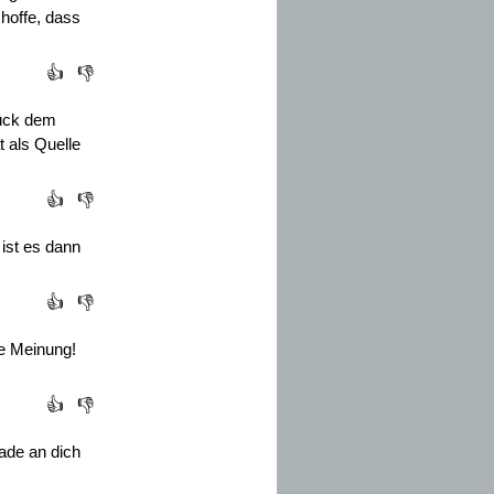
 hoffe, dass
👍
👎
tück dem
t als Quelle
👍
👎
, ist es dann
👍
👎
ne Meinung!
👍
👎
ade an dich