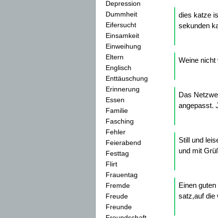
Depression
Dummheit
dies katze i
Eifersucht
sekunden kat
Einsamkeit
Einweihung
Eltern
Weine nicht 
Englisch
Enttäuschung
Erinnerung
Das Netzwer
Essen
angepasst. Je
Familie
Fasching
Fehler
Still und le
Feierabend
und mit Grüß
Festtag
Flirt
Frauentag
Einen guten 
Fremde
satz,auf di
Freude
Freunde
Freundschaft