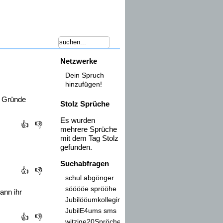
Netzwerke
Dein Spruch
hinzufügen!
t Gründe
Stolz Sprüche
Es wurden
👍
👎
mehrere Sprüche
mit dem Tag
Stolz
gefunden.
Suchabfragen
👍
👎
schul abgönger
sööööe sprööhe
ann ihr
Jubilööumkollegin
JubilE4ums sms
👍
👎
witzige20Spröche20zum20Alter