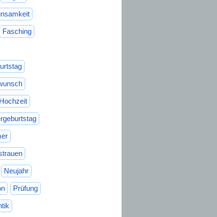
insamkeit
Fasching
urtstag
wunsch
Hochzeit
rgeburtstag
er
strauen
Neujahr
on
Prüfung
tik