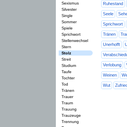
Sexismus
Ruhestand
Silvester
Seele
Seh
Single
Sommer
Sprichwort
Spiele
Tränen
Tra
Sprichwort
Stellenwechsel
Unerhofft
U
Stern
Stolz
Verabschied
Streit
Verlobung
Studium
Taufe
Weinen
We
Tochter
Tod
Wut
Zufrie
Tränen
Trauer
Traum
Trauung
Trauzeuge
Trennung