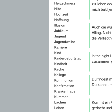
Herzschmerz
zu lieben doc
Hilfe
mich bald je
Hochzeit
Hoffnung
Illusion
Auch die wun
Jubiläum
Alltag. Nich
Jugend
die Verliebthe
Jugendweihe
Karriere
Kind
in the night 
Kindergeburtstag
zusammen g
Kindheit
Kirche
Kollege
Du findest m
Kommunion
Du kannst m
Konfirmation
Krankenhaus
Kummer
Lachen
Kommt ein M
Leben
gedacht und