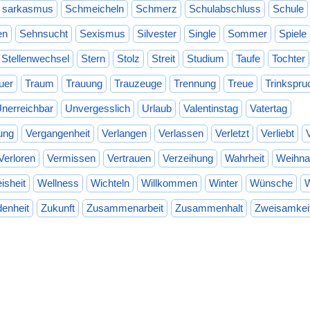
sarkasmus
Schmeicheln
Schmerz
Schulabschluss
Schule
en
Sehnsucht
Sexismus
Silvester
Single
Sommer
Spiele
Stellenwechsel
Stern
Stolz
Streit
Studium
Taufe
Tochter
uer
Traum
Trauung
Trauzeuge
Trennung
Treue
Trinkspru
nerreichbar
Unvergesslich
Urlaub
Valentinstag
Vatertag
ung
Vergangenheit
Verlangen
Verlassen
Verletzt
Verliebt
Verloren
Vermissen
Vertrauen
Verzeihung
Wahrheit
Weihna
isheit
Wellness
Wichteln
Willkommen
Winter
Wünsche
W
denheit
Zukunft
Zusammenarbeit
Zusammenhalt
Zweisamkei