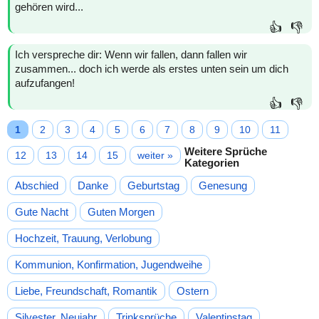
gehören wird...
👍
👎
Ich verspreche dir: Wenn wir fallen, dann fallen wir
zusammen... doch ich werde als erstes unten sein um dich
aufzufangen!
👍
👎
1
2
3
4
5
6
7
8
9
10
11
Weitere Sprüche
12
13
14
15
weiter »
Kategorien
Abschied
Danke
Geburtstag
Genesung
Gute Nacht
Guten Morgen
Hochzeit, Trauung, Verlobung
Kommunion, Konfirmation, Jugendweihe
Liebe, Freundschaft, Romantik
Ostern
Silvester, Neujahr
Trinksprüche
Valentinstag