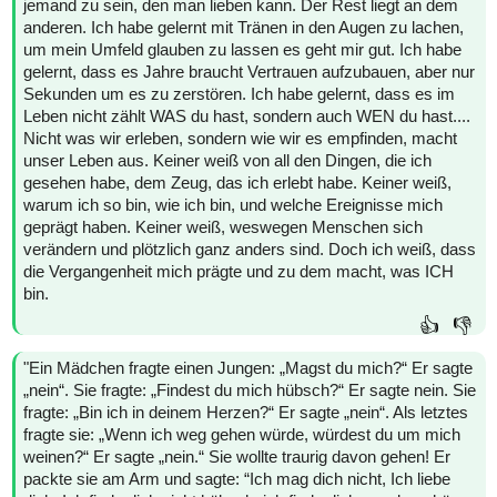
jemand zu sein, den man lieben kann. Der Rest liegt an dem
anderen. Ich habe gelernt mit Tränen in den Augen zu lachen,
um mein Umfeld glauben zu lassen es geht mir gut. Ich habe
gelernt, dass es Jahre braucht Vertrauen aufzubauen, aber nur
Sekunden um es zu zerstören. Ich habe gelernt, dass es im
Leben nicht zählt WAS du hast, sondern auch WEN du hast....
Nicht was wir erleben, sondern wie wir es empfinden, macht
unser Leben aus. Keiner weiß von all den Dingen, die ich
gesehen habe, dem Zeug, das ich erlebt habe. Keiner weiß,
warum ich so bin, wie ich bin, und welche Ereignisse mich
geprägt haben. Keiner weiß, weswegen Menschen sich
verändern und plötzlich ganz anders sind. Doch ich weiß, dass
die Vergangenheit mich prägte und zu dem macht, was ICH
bin.
👍
👎
"Ein Mädchen fragte einen Jungen: „Magst du mich?“ Er sagte
„nein“. Sie fragte: „Findest du mich hübsch?“ Er sagte nein. Sie
fragte: „Bin ich in deinem Herzen?“ Er sagte „nein“. Als letztes
fragte sie: „Wenn ich weg gehen würde, würdest du um mich
weinen?“ Er sagte „nein.“ Sie wollte traurig davon gehen! Er
packte sie am Arm und sagte: “Ich mag dich nicht, Ich liebe