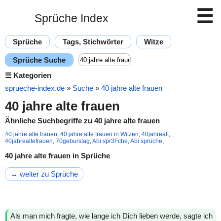
☰
Sprüche Index
Sprüche
Tags, Stichwörter
Witze
Sprüche Suche
☰
Kategorien
sprueche-index.de
»
Suche
»
40 jahre alte frauen
40 jahre alte frauen
Ähnliche Suchbegriffe zu 40 jahre alte frauen
40 jahre alte frauen
,
40 jahre alte frauen in Witzen
,
40jahrealt
,
40jahrealtefrauen
,
70geburstag
,
Abi spr3Fche
,
Abi sprüche
,
40 jahre alte frauen in Sprüche
→ weiter zu Sprüche
Als man mich fragte, wie lange ich Dich lieben werde, sagte ich