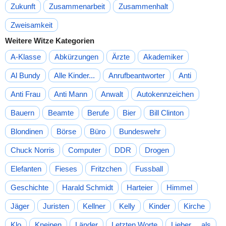
Zukunft
Zusammenarbeit
Zusammenhalt
Zweisamkeit
Weitere Witze Kategorien
A-Klasse
Abkürzungen
Ärzte
Akademiker
Al Bundy
Alle Kinder...
Anrufbeantworter
Anti
Anti Frau
Anti Mann
Anwalt
Autokennzeichen
Bauern
Beamte
Berufe
Bier
Bill Clinton
Blondinen
Börse
Büro
Bundeswehr
Chuck Norris
Computer
DDR
Drogen
Elefanten
Fieses
Fritzchen
Fussball
Geschichte
Harald Schmidt
Harteier
Himmel
Jäger
Juristen
Kellner
Kelly
Kinder
Kirche
Klo
Kneipen
Länder
Letzten Worte
Lieber ... als