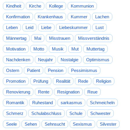
Kindheit
Kirche
Kollege
Kommunion
Konfirmation
Krankenhaus
Kummer
Lachen
Leben
Leid
Liebe
Liebeskummer
Lust
Männertag
Mai
Misstrauen
Missverständnis
Motivation
Motto
Musik
Mut
Muttertag
Nachdenken
Neujahr
Nostalgie
Optimismus
Ostern
Patient
Pension
Pessimismus
Promotion
Prüfung
Realität
Rede
Religion
Renovierung
Rente
Resignation
Reue
Romantik
Ruhestand
sarkasmus
Schmeicheln
Schmerz
Schulabschluss
Schule
Schwester
Seele
Sehen
Sehnsucht
Sexismus
Silvester