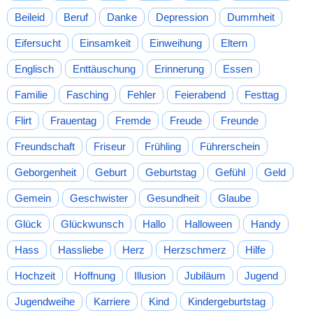
Beileid
Beruf
Danke
Depression
Dummheit
Eifersucht
Einsamkeit
Einweihung
Eltern
Englisch
Enttäuschung
Erinnerung
Essen
Familie
Fasching
Fehler
Feierabend
Festtag
Flirt
Frauentag
Fremde
Freude
Freunde
Freundschaft
Friseur
Frühling
Führerschein
Geborgenheit
Geburt
Geburtstag
Gefühl
Geld
Gemein
Geschwister
Gesundheit
Glaube
Glück
Glückwunsch
Hallo
Halloween
Handy
Hass
Hassliebe
Herz
Herzschmerz
Hilfe
Hochzeit
Hoffnung
Illusion
Jubiläum
Jugend
Jugendweihe
Karriere
Kind
Kindergeburtstag