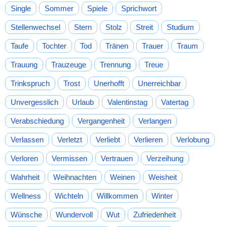
Single
Sommer
Spiele
Sprichwort
Stellenwechsel
Stern
Stolz
Streit
Studium
Taufe
Tochter
Tod
Tränen
Trauer
Traum
Trauung
Trauzeuge
Trennung
Treue
Trinkspruch
Trost
Unerhofft
Unerreichbar
Unvergesslich
Urlaub
Valentinstag
Vatertag
Verabschiedung
Vergangenheit
Verlangen
Verlassen
Verletzt
Verliebt
Verlieren
Verlobung
Verloren
Vermissen
Vertrauen
Verzeihung
Wahrheit
Weihnachten
Weinen
Weisheit
Wellness
Wichteln
Willkommen
Winter
Wünsche
Wundervoll
Wut
Zufriedenheit