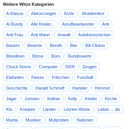
Weitere Witze Kategorien
A-Klasse
Abkürzungen
Ärzte
Akademiker
Al Bundy
Alle Kinder...
Anrufbeantworter
Anti
Anti Frau
Anti Mann
Anwalt
Autokennzeichen
Bauern
Beamte
Berufe
Bier
Bill Clinton
Blondinen
Börse
Büro
Bundeswehr
Chuck Norris
Computer
DDR
Drogen
Elefanten
Fieses
Fritzchen
Fussball
Geschichte
Harald Schmidt
Harteier
Himmel
Jäger
Juristen
Kellner
Kelly
Kinder
Kirche
Klo
Kneipen
Länder
Letzten Worte
Lieber ... als
Manta
Musiker
Mutproben
Nationen