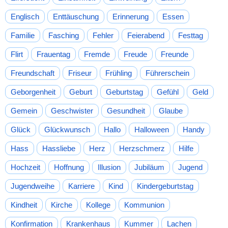
Englisch
Enttäuschung
Erinnerung
Essen
Familie
Fasching
Fehler
Feierabend
Festtag
Flirt
Frauentag
Fremde
Freude
Freunde
Freundschaft
Friseur
Frühling
Führerschein
Geborgenheit
Geburt
Geburtstag
Gefühl
Geld
Gemein
Geschwister
Gesundheit
Glaube
Glück
Glückwunsch
Hallo
Halloween
Handy
Hass
Hassliebe
Herz
Herzschmerz
Hilfe
Hochzeit
Hoffnung
Illusion
Jubiläum
Jugend
Jugendweihe
Karriere
Kind
Kindergeburtstag
Kindheit
Kirche
Kollege
Kommunion
Konfirmation
Krankenhaus
Kummer
Lachen