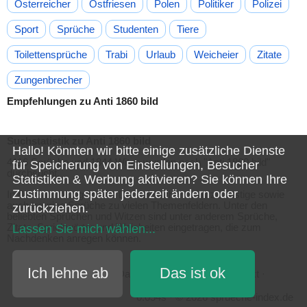
Österreicher
Ostfriesen
Polen
Politiker
Polizei
Sport
Sprüche
Studenten
Tiere
Toilettensprüche
Trabi
Urlaub
Weicheier
Zitate
Zungenbrecher
Empfehlungen zu Anti 1860 bild
Suchstatistik zu Anti 1860 bild
Hallo! Könnten wir bitte einige zusätzliche Dienste
4116 Sprüche und 1844 Witze wurden nach "
Anti 1860 bild
"
für
Speicherung von Einstellungen, Besucher
durchsucht.
Statistiken & Werbung
aktivieren? Sie können Ihre
Zustimmung später jederzeit ändern oder
In der Sammlung findest Du viele schöne, kurze, lustige sowie
auch traurige Sprüche zu vielen Themenfeldern. Unter den
zurückziehen.
beliebten Sprüchen und Witzen sind unter anderem Sprüche,
Zitate, Sprichwörter und Weisheiten eingetragen, die zum
Lassen Sie mich wählen
...
Nachdenken anregen können.
Ich lehne ab
Das ist ok
Cookie-Einstellungen
·
Datenschutzerklärung
·
Kontakt
·
Impressum
0.054s · © 2026 sprueche-index.de