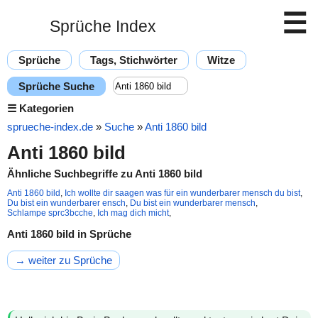
☰
Sprüche Index
Sprüche
Tags, Stichwörter
Witze
Sprüche Suche
☰
Kategorien
sprueche-index.de
»
Suche
»
Anti 1860 bild
Anti 1860 bild
Ähnliche Suchbegriffe zu Anti 1860 bild
Anti 1860 bild
,
Ich wollte dir saagen was für ein wunderbarer mensch du bist
,
Du bist ein wunderbarer ensch
,
Du bist ein wunderbarer mensch
,
Schlampe sprc3bcche
,
Ich mag dich micht
,
Anti 1860 bild in Sprüche
→ weiter zu Sprüche