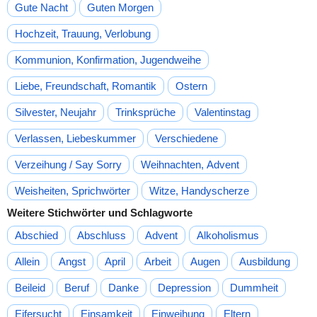
Gute Nacht
Guten Morgen
Hochzeit, Trauung, Verlobung
Kommunion, Konfirmation, Jugendweihe
Liebe, Freundschaft, Romantik
Ostern
Silvester, Neujahr
Trinksprüche
Valentinstag
Verlassen, Liebeskummer
Verschiedene
Verzeihung / Say Sorry
Weihnachten, Advent
Weisheiten, Sprichwörter
Witze, Handyscherze
Weitere Stichwörter und Schlagworte
Abschied
Abschluss
Advent
Alkoholismus
Allein
Angst
April
Arbeit
Augen
Ausbildung
Beileid
Beruf
Danke
Depression
Dummheit
Eifersucht
Einsamkeit
Einweihung
Eltern