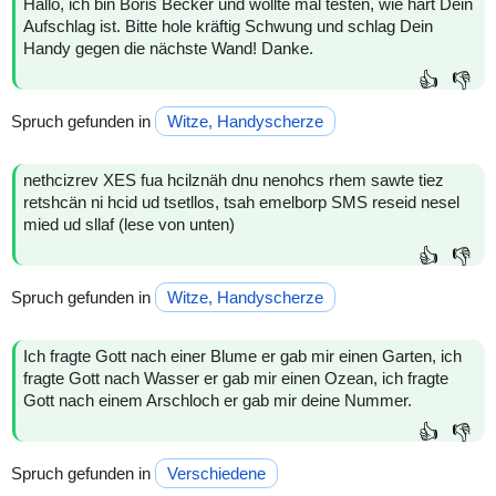
Hallo, ich bin Boris Becker und wollte mal testen, wie hart Dein
Aufschlag ist. Bitte hole kräftig Schwung und schlag Dein
Handy gegen die nächste Wand! Danke.
👍
👎
Spruch gefunden in
Witze, Handyscherze
nethcizrev XES fua hcilznäh dnu nenohcs rhem sawte tiez
retshcän ni hcid ud tsetllos, tsah emelborp SMS reseid nesel
mied ud sllaf (lese von unten)
👍
👎
Spruch gefunden in
Witze, Handyscherze
Ich fragte Gott nach einer Blume er gab mir einen Garten, ich
fragte Gott nach Wasser er gab mir einen Ozean, ich fragte
Gott nach einem Arschloch er gab mir deine Nummer.
👍
👎
Spruch gefunden in
Verschiedene