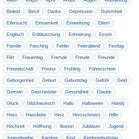
Beileid
Beruf
Danke
Depression
Dummheit
Eifersucht
Einsamkeit
Einweihung
Eltern
Englisch
Enttäuschung
Erinnerung
Essen
Familie
Fasching
Fehler
Feierabend
Festtag
Flirt
Frauentag
Fremde
Freude
Freunde
Freundschaft
Friseur
Frühling
Führerschein
Geborgenheit
Geburt
Geburtstag
Gefühl
Geld
Gemein
Geschwister
Gesundheit
Glaube
Glück
Glückwunsch
Hallo
Halloween
Handy
Hass
Hassliebe
Herz
Herzschmerz
Hilfe
Hochzeit
Hoffnung
Illusion
Jubiläum
Jugend
Jugendweihe
Karriere
Kind
Kindergeburtstag