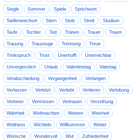
Single
Sommer
Spiele
Sprichwort
Stellenwechsel
Stern
Stolz
Streit
Studium
Taufe
Tochter
Tod
Tränen
Trauer
Traum
Trauung
Trauzeuge
Trennung
Treue
Trinkspruch
Trost
Unerhofft
Unerreichbar
Unvergesslich
Urlaub
Valentinstag
Vatertag
Verabschiedung
Vergangenheit
Verlangen
Verlassen
Verletzt
Verliebt
Verlieren
Verlobung
Verloren
Vermissen
Vertrauen
Verzeihung
Wahrheit
Weihnachten
Weinen
Weisheit
Wellness
Wichteln
Willkommen
Winter
Wünsche
Wundervoll
Wut
Zufriedenheit