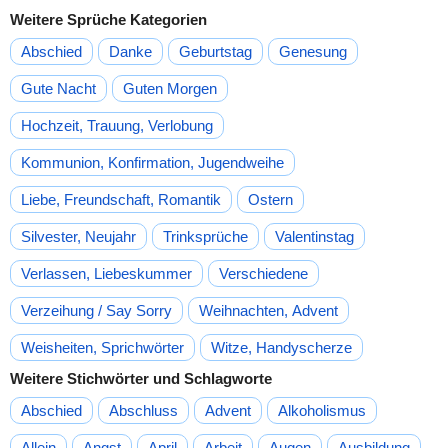
Weitere Sprüche Kategorien
Abschied
Danke
Geburtstag
Genesung
Gute Nacht
Guten Morgen
Hochzeit, Trauung, Verlobung
Kommunion, Konfirmation, Jugendweihe
Liebe, Freundschaft, Romantik
Ostern
Silvester, Neujahr
Trinksprüche
Valentinstag
Verlassen, Liebeskummer
Verschiedene
Verzeihung / Say Sorry
Weihnachten, Advent
Weisheiten, Sprichwörter
Witze, Handyscherze
Weitere Stichwörter und Schlagworte
Abschied
Abschluss
Advent
Alkoholismus
Allein
Angst
April
Arbeit
Augen
Ausbildung