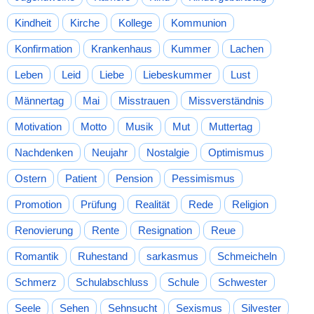
Kindheit
Kirche
Kollege
Kommunion
Konfirmation
Krankenhaus
Kummer
Lachen
Leben
Leid
Liebe
Liebeskummer
Lust
Männertag
Mai
Misstrauen
Missverständnis
Motivation
Motto
Musik
Mut
Muttertag
Nachdenken
Neujahr
Nostalgie
Optimismus
Ostern
Patient
Pension
Pessimismus
Promotion
Prüfung
Realität
Rede
Religion
Renovierung
Rente
Resignation
Reue
Romantik
Ruhestand
sarkasmus
Schmeicheln
Schmerz
Schulabschluss
Schule
Schwester
Seele
Sehen
Sehnsucht
Sexismus
Silvester