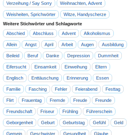
Verzeihung / Say Sorry
Weihnachten, Advent
Weisheiten, Sprichwörter
Witze, Handyscherze
Weitere Stichwörter und Schlagworte
Abschied
Abschluss
Advent
Alkoholismus
Allein
Angst
April
Arbeit
Augen
Ausbildung
Beileid
Beruf
Danke
Depression
Dummheit
Eifersucht
Einsamkeit
Einweihung
Eltern
Englisch
Enttäuschung
Erinnerung
Essen
Familie
Fasching
Fehler
Feierabend
Festtag
Flirt
Frauentag
Fremde
Freude
Freunde
Freundschaft
Friseur
Frühling
Führerschein
Geborgenheit
Geburt
Geburtstag
Gefühl
Geld
Gemein
Geschwister
Gesundheit
Glaube