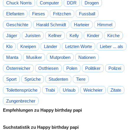
Chuck Norris
Computer
DDR
Drogen
Elefanten
Fieses
Fritzchen
Fussball
Geschichte
Harald Schmidt
Harteier
Himmel
Jäger
Juristen
Kellner
Kelly
Kinder
Kirche
Klo
Kneipen
Länder
Letzten Worte
Lieber ... als
Manta
Musiker
Mutproben
Nationen
Österreicher
Ostfriesen
Polen
Politiker
Polizei
Sport
Sprüche
Studenten
Tiere
Toilettensprüche
Trabi
Urlaub
Weicheier
Zitate
Zungenbrecher
Empfehlungen zu Happy birthday papi
Suchstatistik zu Happy birthday papi