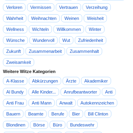
Verloren
Vermissen
Vertrauen
Verzeihung
Wahrheit
Weihnachten
Weinen
Weisheit
Wellness
Wichteln
Willkommen
Winter
Wünsche
Wundervoll
Wut
Zufriedenheit
Zukunft
Zusammenarbeit
Zusammenhalt
Zweisamkeit
Weitere Witze Kategorien
A-Klasse
Abkürzungen
Ärzte
Akademiker
Al Bundy
Alle Kinder...
Anrufbeantworter
Anti
Anti Frau
Anti Mann
Anwalt
Autokennzeichen
Bauern
Beamte
Berufe
Bier
Bill Clinton
Blondinen
Börse
Büro
Bundeswehr