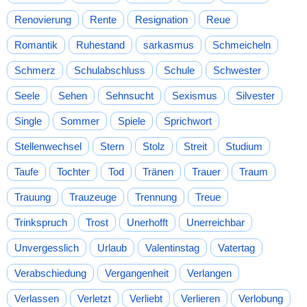
Renovierung
Rente
Resignation
Reue
Romantik
Ruhestand
sarkasmus
Schmeicheln
Schmerz
Schulabschluss
Schule
Schwester
Seele
Sehen
Sehnsucht
Sexismus
Silvester
Single
Sommer
Spiele
Sprichwort
Stellenwechsel
Stern
Stolz
Streit
Studium
Taufe
Tochter
Tod
Tränen
Trauer
Traum
Trauung
Trauzeuge
Trennung
Treue
Trinkspruch
Trost
Unerhofft
Unerreichbar
Unvergesslich
Urlaub
Valentinstag
Vatertag
Verabschiedung
Vergangenheit
Verlangen
Verlassen
Verletzt
Verliebt
Verlieren
Verlobung