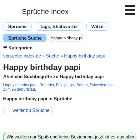
☰
Sprüche Index
Sprüche
Tags, Stichwörter
Witze
Sprüche Suche
☰
Kategorien
sprueche-index.de
»
Suche
»
Happy birthday papi
Happy birthday papi
Ähnliche Suchbegriffe zu Happy birthday papi
Happy birthday papi
,
Reporter
,
Diss jungst
,
Serbin
,
Sylvesterartikel
,
Zum 95 geburtstag
,
Happy birthday papi in Sprüche
→ weiter zu Sprüche
Wir wollten nur Spaß und keine Beziehung, jetzt ist es aus aber