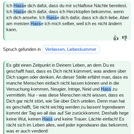
Ich
Hass
e dich dafür, dass du mir schlaflose Nächte bereitest.
Ich
Hass
e dich dafür, dass ich Herzklopfen bekomme, wenn
ich dich ansehe. Ich
Hass
e dich dafür, dass ich dich liebe. Aber
am meisten
Hass
e ich mich selber, weil ich es nicht ändern
kann.
👍
👎
Spruch gefunden in
Verlassen, Liebeskummer
Es gibt einen Zeitpunkt in Deinem Leben, an dem Du es
geschafft hast, dass es Dich nicht kümmert, was andere über
Dich sagen oder denken. An dieser Stelle erfährt man, dass es
manche Menschen einfach nicht lassen können und in die
Versuchung kommen, Neugier, Intrige, Neid und
Hass
zu
vermitteln. Nur - was diese Menschen nicht wissen, dass es
Dich gar nicht stört, wie Sie über Dich urteilen. Denn man hat
es geschafft, Sie nicht wichtig werden zu lassen! Irgendwann
kommt der Tag wo all das auf Sie zurückkommt. Deshalb hege
keine Wut, keinen
Hass
und keine Trauer. Lächle einfach! Es
rächt sich im Leben alles, weil jeder irgendwann das bekommt,
was er auch verdient!