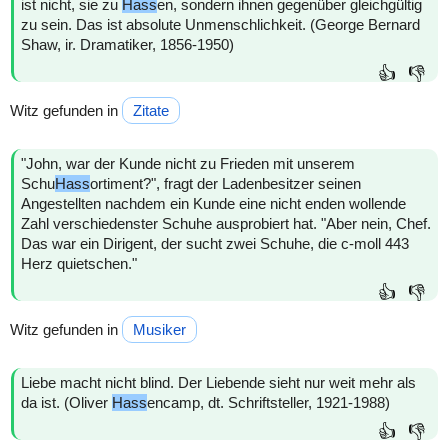
ist nicht, sie zu
Hass
en, sondern ihnen gegenüber gleichgültig
zu sein. Das ist absolute Unmenschlichkeit. (George Bernard
Shaw, ir. Dramatiker, 1856-1950)
👍
👎
Witz gefunden in
Zitate
"John, war der Kunde nicht zu Frieden mit unserem
Schu
Hass
ortiment?", fragt der Ladenbesitzer seinen
Angestellten nachdem ein Kunde eine nicht enden wollende
Zahl verschiedenster Schuhe ausprobiert hat. "Aber nein, Chef.
Das war ein Dirigent, der sucht zwei Schuhe, die c-moll 443
Herz quietschen."
👍
👎
Witz gefunden in
Musiker
Liebe macht nicht blind. Der Liebende sieht nur weit mehr als
da ist. (Oliver
Hass
encamp, dt. Schriftsteller, 1921-1988)
👍
👎