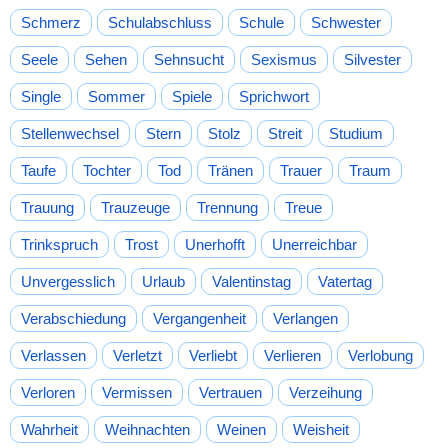
Schmerz
Schulabschluss
Schule
Schwester
Seele
Sehen
Sehnsucht
Sexismus
Silvester
Single
Sommer
Spiele
Sprichwort
Stellenwechsel
Stern
Stolz
Streit
Studium
Taufe
Tochter
Tod
Tränen
Trauer
Traum
Trauung
Trauzeuge
Trennung
Treue
Trinkspruch
Trost
Unerhofft
Unerreichbar
Unvergesslich
Urlaub
Valentinstag
Vatertag
Verabschiedung
Vergangenheit
Verlangen
Verlassen
Verletzt
Verliebt
Verlieren
Verlobung
Verloren
Vermissen
Vertrauen
Verzeihung
Wahrheit
Weihnachten
Weinen
Weisheit