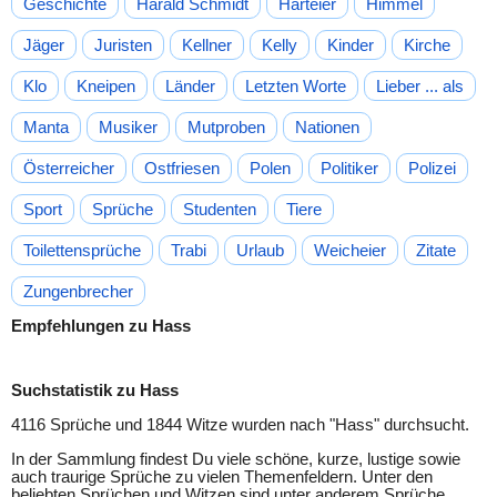
Geschichte
Harald Schmidt
Harteier
Himmel
Jäger
Juristen
Kellner
Kelly
Kinder
Kirche
Klo
Kneipen
Länder
Letzten Worte
Lieber ... als
Manta
Musiker
Mutproben
Nationen
Österreicher
Ostfriesen
Polen
Politiker
Polizei
Sport
Sprüche
Studenten
Tiere
Toilettensprüche
Trabi
Urlaub
Weicheier
Zitate
Zungenbrecher
Empfehlungen zu Hass
Suchstatistik zu Hass
4116 Sprüche und 1844 Witze wurden nach "
Hass
" durchsucht.
In der Sammlung findest Du viele schöne, kurze, lustige sowie
auch traurige Sprüche zu vielen Themenfeldern. Unter den
beliebten Sprüchen und Witzen sind unter anderem Sprüche,