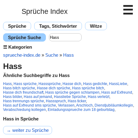
☰
Sprüche Index
Sprüche
Tags, Stichwörter
Witze
Sprüche Suche
☰
Kategorien
sprueche-index.de
»
Suche
»
Hass
Hass
Ähnliche Suchbegriffe zu Hass
Hass
,
Hass sprüche
,
Hasssprüche
,
Hasse dich
,
Hass gedichte
,
HassLiebe
,
Hass bitch sprüche
,
Hasse dich sprüche
,
Hass sprüche bitch
,
Hasse dich freundschaft
,
Hass sprüche gegen schlampen
,
Hass auf Exfreund
,
Hass bilder
,
Hass auf jemand
,
Hassliebe Sprüche
,
Hass verletzt
,
Hass trennungs sprüche
,
Hassspruch
,
Hass ticker
,
Hass auf Exfreund sms sprüche
,
Verlassen
,
Arschloch
,
Dienstjubiläumkollegin
,
Verabschiedung kollegen
,
Einladungssprueche zum 18 geburtstag
,
Hass in Sprüche
→ weiter zu Sprüche