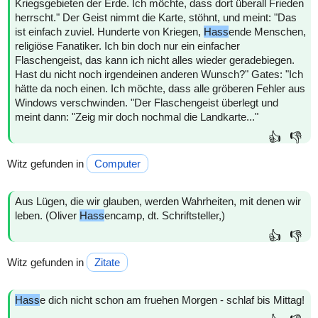
Kriegsgebieten der Erde. Ich möchte, dass dort überall Frieden
herrscht." Der Geist nimmt die Karte, stöhnt, und meint: "Das
ist einfach zuviel. Hunderte von Kriegen,
Hass
ende Menschen,
religiöse Fanatiker. Ich bin doch nur ein einfacher
Flaschengeist, das kann ich nicht alles wieder geradebiegen.
Hast du nicht noch irgendeinen anderen Wunsch?" Gates: "Ich
hätte da noch einen. Ich möchte, dass alle gröberen Fehler aus
Windows verschwinden. "Der Flaschengeist überlegt und
meint dann: "Zeig mir doch nochmal die Landkarte..."
👍
👎
Witz gefunden in
Computer
Aus Lügen, die wir glauben, werden Wahrheiten, mit denen wir
leben. (Oliver
Hass
encamp, dt. Schriftsteller,)
👍
👎
Witz gefunden in
Zitate
Hass
e dich nicht schon am fruehen Morgen - schlaf bis Mittag!