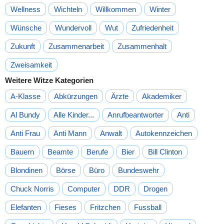
Wellness
Wichteln
Willkommen
Winter
Wünsche
Wundervoll
Wut
Zufriedenheit
Zukunft
Zusammenarbeit
Zusammenhalt
Zweisamkeit
Weitere Witze Kategorien
A-Klasse
Abkürzungen
Ärzte
Akademiker
Al Bundy
Alle Kinder...
Anrufbeantworter
Anti
Anti Frau
Anti Mann
Anwalt
Autokennzeichen
Bauern
Beamte
Berufe
Bier
Bill Clinton
Blondinen
Börse
Büro
Bundeswehr
Chuck Norris
Computer
DDR
Drogen
Elefanten
Fieses
Fritzchen
Fussball