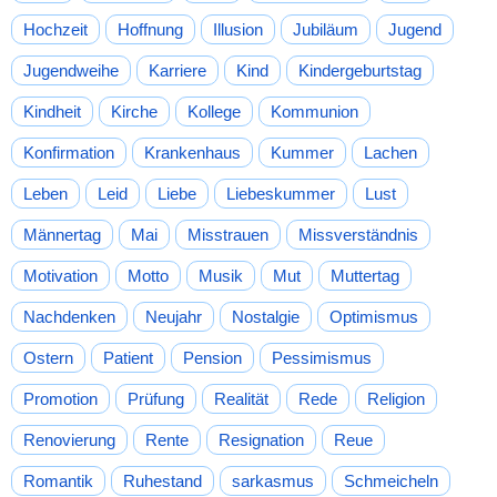
Hochzeit
Hoffnung
Illusion
Jubiläum
Jugend
Jugendweihe
Karriere
Kind
Kindergeburtstag
Kindheit
Kirche
Kollege
Kommunion
Konfirmation
Krankenhaus
Kummer
Lachen
Leben
Leid
Liebe
Liebeskummer
Lust
Männertag
Mai
Misstrauen
Missverständnis
Motivation
Motto
Musik
Mut
Muttertag
Nachdenken
Neujahr
Nostalgie
Optimismus
Ostern
Patient
Pension
Pessimismus
Promotion
Prüfung
Realität
Rede
Religion
Renovierung
Rente
Resignation
Reue
Romantik
Ruhestand
sarkasmus
Schmeicheln