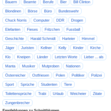
Bauern
Beamte
Berufe
Bier
Bill Clinton
Blondinen
Börse
Büro
Bundeswehr
Chuck Norris
Computer
DDR
Drogen
Elefanten
Fieses
Fritzchen
Fussball
Geschichte
Harald Schmidt
Harteier
Himmel
Jäger
Juristen
Kellner
Kelly
Kinder
Kirche
Klo
Kneipen
Länder
Letzten Worte
Lieber ... als
Manta
Musiker
Mutproben
Nationen
Österreicher
Ostfriesen
Polen
Politiker
Polizei
Sport
Sprüche
Studenten
Tiere
Toilettensprüche
Trabi
Urlaub
Weicheier
Zitate
Zungenbrecher
Empfehlungen zu Schnittblumen