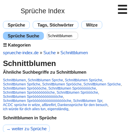
☰
Sprüche Index
Sprüche
Tags, Stichwörter
Witze
Sprüche Suche
☰
Kategorien
sprueche-index.de
»
Suche
»
Schnittblumen
Schnittblumen
Ähnliche Suchbegriffe zu Schnittblumen
Schnittblumen
,
Schnittblumen Sprche
,
Schnittblumen Sprüche
,
Schnittblumen Sprßche
,
Schnittblumen Sprööche
,
Schnittblumen Spröche
,
Schnittblumen Sprööööche
,
Schnittblumen Sprööööööche
,
Schnittblumen Sprööööööööche
,
Schnittblumen Spröööche
,
Schnittblumen Sprööööööööööööche
,
Schnittblumen Sprööööööööööööööööche
,
Schnittblumen Spr
,
ACDC sprüche in witze
,
affäreflirt
,
Dankessprüche für den besuch
,
ich würde für dich alles tun
,
eigenständig
,
Schnittblumen in Sprüche
→ weiter zu Sprüche