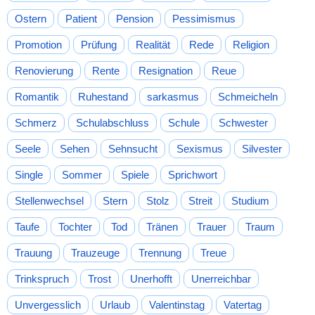
Ostern
Patient
Pension
Pessimismus
Promotion
Prüfung
Realität
Rede
Religion
Renovierung
Rente
Resignation
Reue
Romantik
Ruhestand
sarkasmus
Schmeicheln
Schmerz
Schulabschluss
Schule
Schwester
Seele
Sehen
Sehnsucht
Sexismus
Silvester
Single
Sommer
Spiele
Sprichwort
Stellenwechsel
Stern
Stolz
Streit
Studium
Taufe
Tochter
Tod
Tränen
Trauer
Traum
Trauung
Trauzeuge
Trennung
Treue
Trinkspruch
Trost
Unerhofft
Unerreichbar
Unvergesslich
Urlaub
Valentinstag
Vatertag