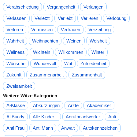
Verabschiedung
Vergangenheit
Verlangen
Verlassen
Verletzt
Verliebt
Verlieren
Verlobung
Verloren
Vermissen
Vertrauen
Verzeihung
Wahrheit
Weihnachten
Weinen
Weisheit
Wellness
Wichteln
Willkommen
Winter
Wünsche
Wundervoll
Wut
Zufriedenheit
Zukunft
Zusammenarbeit
Zusammenhalt
Zweisamkeit
Weitere Witze Kategorien
A-Klasse
Abkürzungen
Ärzte
Akademiker
Al Bundy
Alle Kinder...
Anrufbeantworter
Anti
Anti Frau
Anti Mann
Anwalt
Autokennzeichen