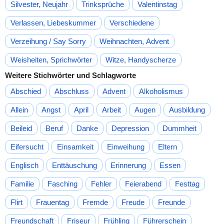
Silvester, Neujahr
Trinksprüche
Valentinstag
Verlassen, Liebeskummer
Verschiedene
Verzeihung / Say Sorry
Weihnachten, Advent
Weisheiten, Sprichwörter
Witze, Handyscherze
Weitere Stichwörter und Schlagworte
Abschied
Abschluss
Advent
Alkoholismus
Allein
Angst
April
Arbeit
Augen
Ausbildung
Beileid
Beruf
Danke
Depression
Dummheit
Eifersucht
Einsamkeit
Einweihung
Eltern
Englisch
Enttäuschung
Erinnerung
Essen
Familie
Fasching
Fehler
Feierabend
Festtag
Flirt
Frauentag
Fremde
Freude
Freunde
Freundschaft
Friseur
Frühling
Führerschein