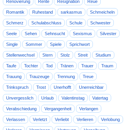
Renovierung
Rente
Resignation
Reue
Romantik
Ruhestand
sarkasmus
Schmeicheln
Schmerz
Schulabschluss
Schule
Schwester
Seele
Sehen
Sehnsucht
Sexismus
Silvester
Single
Sommer
Spiele
Sprichwort
Stellenwechsel
Stern
Stolz
Streit
Studium
Taufe
Tochter
Tod
Tränen
Trauer
Traum
Trauung
Trauzeuge
Trennung
Treue
Trinkspruch
Trost
Unerhofft
Unerreichbar
Unvergesslich
Urlaub
Valentinstag
Vatertag
Verabschiedung
Vergangenheit
Verlangen
Verlassen
Verletzt
Verliebt
Verlieren
Verlobung