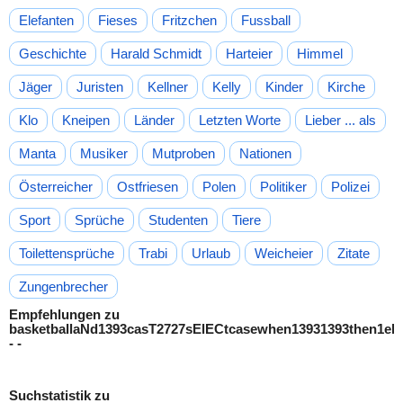
Elefanten
Fieses
Fritzchen
Fussball
Geschichte
Harald Schmidt
Harteier
Himmel
Jäger
Juristen
Kellner
Kelly
Kinder
Kirche
Klo
Kneipen
Länder
Letzten Worte
Lieber ... als
Manta
Musiker
Mutproben
Nationen
Österreicher
Ostfriesen
Polen
Politiker
Polizei
Sport
Sprüche
Studenten
Tiere
Toilettensprüche
Trabi
Urlaub
Weicheier
Zitate
Zungenbrecher
Empfehlungen zu
basketballaNd1393casT2727sElECtcasewhen13931393then1el
- -
Suchstatistik zu