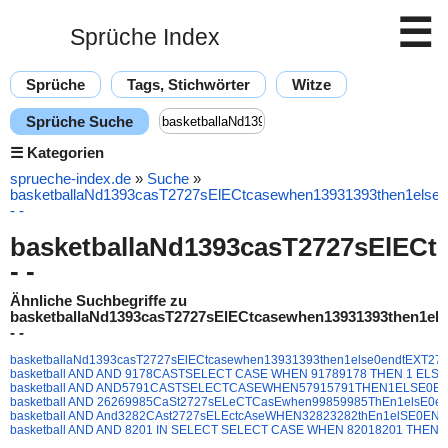
☰
Sprüche Index
Sprüche
Tags, Stichwörter
Witze
Sprüche Suche
☰
Kategorien
sprueche-index.de
»
Suche
»
basketballaNd1393casT2727sElECtcasewhen13931393then1else
- -
basketballaNd1393casT2727sElECt
- -
Ähnliche Suchbegriffe zu
basketballaNd1393casT2727sElECtcasewhen13931393then1el
- -
basketballaNd1393casT2727sElECtcasewhen13931393then1else0endtEXT272
basketball AND AND 9178CASTSELECT CASE WHEN 91789178 THEN 1 ELSE 0
basketball AND AND5791CASTSELECTCASEWHEN57915791THEN1ELSE0END
basketball AND 26269985CaSt2727sELeCTCasEwhen99859985ThEn1elsE0end
basketball AND And3282CAst2727sELEctcAseWHEN32823282thEn1elSE0ENDT
basketball AND AND 8201 IN SELECT SELECT CASE WHEN 82018201 THEN 1 