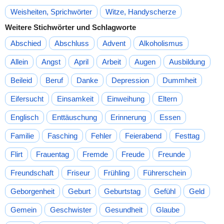
Weisheiten, Sprichwörter
Witze, Handyscherze
Weitere Stichwörter und Schlagworte
Abschied
Abschluss
Advent
Alkoholismus
Allein
Angst
April
Arbeit
Augen
Ausbildung
Beileid
Beruf
Danke
Depression
Dummheit
Eifersucht
Einsamkeit
Einweihung
Eltern
Englisch
Enttäuschung
Erinnerung
Essen
Familie
Fasching
Fehler
Feierabend
Festtag
Flirt
Frauentag
Fremde
Freude
Freunde
Freundschaft
Friseur
Frühling
Führerschein
Geborgenheit
Geburt
Geburtstag
Gefühl
Geld
Gemein
Geschwister
Gesundheit
Glaube