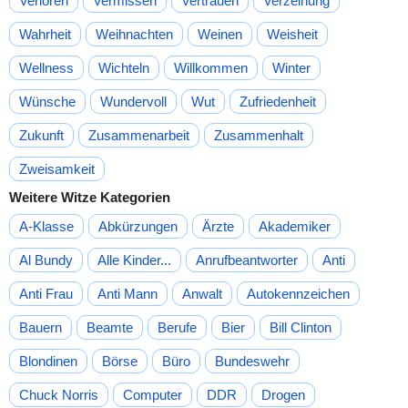
Verloren
Vermissen
Vertrauen
Verzeihung
Wahrheit
Weihnachten
Weinen
Weisheit
Wellness
Wichteln
Willkommen
Winter
Wünsche
Wundervoll
Wut
Zufriedenheit
Zukunft
Zusammenarbeit
Zusammenhalt
Zweisamkeit
Weitere Witze Kategorien
A-Klasse
Abkürzungen
Ärzte
Akademiker
Al Bundy
Alle Kinder...
Anrufbeantworter
Anti
Anti Frau
Anti Mann
Anwalt
Autokennzeichen
Bauern
Beamte
Berufe
Bier
Bill Clinton
Blondinen
Börse
Büro
Bundeswehr
Chuck Norris
Computer
DDR
Drogen