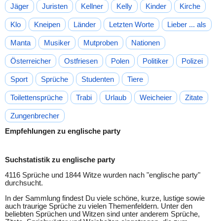
Jäger
Juristen
Kellner
Kelly
Kinder
Kirche
Klo
Kneipen
Länder
Letzten Worte
Lieber ... als
Manta
Musiker
Mutproben
Nationen
Österreicher
Ostfriesen
Polen
Politiker
Polizei
Sport
Sprüche
Studenten
Tiere
Toilettensprüche
Trabi
Urlaub
Weicheier
Zitate
Zungenbrecher
Empfehlungen zu englische party
Suchstatistik zu englische party
4116 Sprüche und 1844 Witze wurden nach "
englische party
"
durchsucht.
In der Sammlung findest Du viele schöne, kurze, lustige sowie
auch traurige Sprüche zu vielen Themenfeldern. Unter den
beliebten Sprüchen und Witzen sind unter anderem Sprüche,