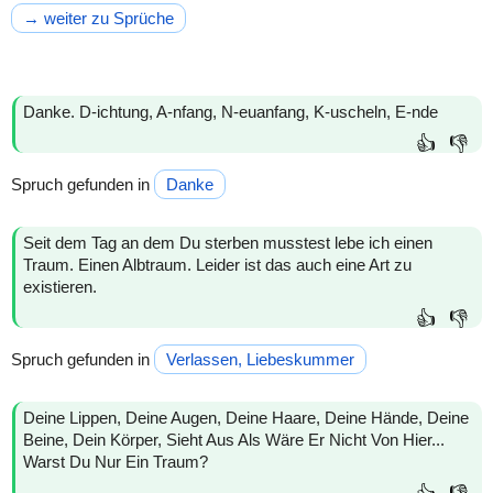
→ weiter zu Sprüche
Danke. D-ichtung, A-nfang, N-euanfang, K-uscheln, E-nde
👍
👎
Spruch gefunden in
Danke
Seit dem Tag an dem Du sterben musstest lebe ich einen
Traum. Einen Albtraum. Leider ist das auch eine Art zu
existieren.
👍
👎
Spruch gefunden in
Verlassen, Liebeskummer
Deine Lippen, Deine Augen, Deine Haare, Deine Hände, Deine
Beine, Dein Körper, Sieht Aus Als Wäre Er Nicht Von Hier...
Warst Du Nur Ein Traum?