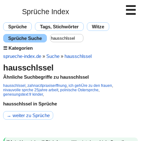
☰
Sprüche Index
Sprüche
Tags, Stichwörter
Witze
Sprüche Suche
☰
Kategorien
sprueche-index.de
»
Suche
»
hausschlssel
hausschlssel
Ähnliche Suchbegriffe zu hausschlssel
hausschlssel
,
zahnarztpraxiserffnung
,
ich gehÜre zu den frauen
,
nivauvolle sprche 25jahre arbeit
,
polnische Ostersprche
,
genesungstext fr kinder
,
hausschlssel in Sprüche
→ weiter zu Sprüche