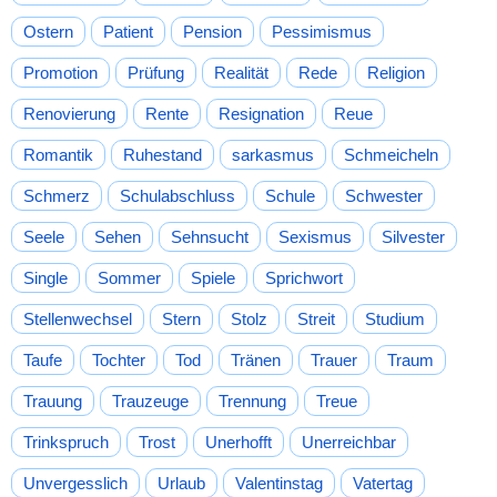
Ostern
Patient
Pension
Pessimismus
Promotion
Prüfung
Realität
Rede
Religion
Renovierung
Rente
Resignation
Reue
Romantik
Ruhestand
sarkasmus
Schmeicheln
Schmerz
Schulabschluss
Schule
Schwester
Seele
Sehen
Sehnsucht
Sexismus
Silvester
Single
Sommer
Spiele
Sprichwort
Stellenwechsel
Stern
Stolz
Streit
Studium
Taufe
Tochter
Tod
Tränen
Trauer
Traum
Trauung
Trauzeuge
Trennung
Treue
Trinkspruch
Trost
Unerhofft
Unerreichbar
Unvergesslich
Urlaub
Valentinstag
Vatertag