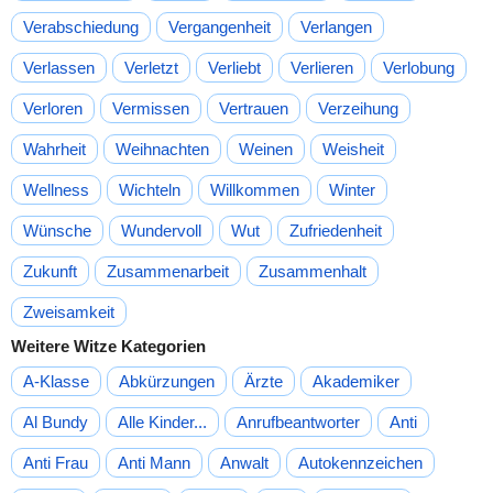
Verabschiedung
Vergangenheit
Verlangen
Verlassen
Verletzt
Verliebt
Verlieren
Verlobung
Verloren
Vermissen
Vertrauen
Verzeihung
Wahrheit
Weihnachten
Weinen
Weisheit
Wellness
Wichteln
Willkommen
Winter
Wünsche
Wundervoll
Wut
Zufriedenheit
Zukunft
Zusammenarbeit
Zusammenhalt
Zweisamkeit
Weitere Witze Kategorien
A-Klasse
Abkürzungen
Ärzte
Akademiker
Al Bundy
Alle Kinder...
Anrufbeantworter
Anti
Anti Frau
Anti Mann
Anwalt
Autokennzeichen