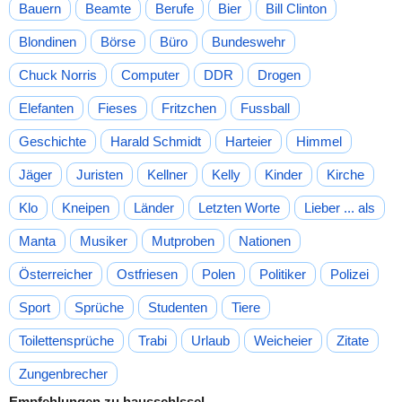
Bauern
Beamte
Berufe
Bier
Bill Clinton
Blondinen
Börse
Büro
Bundeswehr
Chuck Norris
Computer
DDR
Drogen
Elefanten
Fieses
Fritzchen
Fussball
Geschichte
Harald Schmidt
Harteier
Himmel
Jäger
Juristen
Kellner
Kelly
Kinder
Kirche
Klo
Kneipen
Länder
Letzten Worte
Lieber ... als
Manta
Musiker
Mutproben
Nationen
Österreicher
Ostfriesen
Polen
Politiker
Polizei
Sport
Sprüche
Studenten
Tiere
Toilettensprüche
Trabi
Urlaub
Weicheier
Zitate
Zungenbrecher
Empfehlungen zu hausschlssel