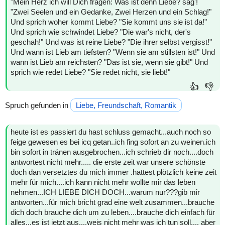
"Mein Herz ich will Dich fragen: Was ist denn Liebe? sag'!
"Zwei Seelen und ein Gedanke, Zwei Herzen und ein Schlag!"
Und sprich woher kommt Liebe? "Sie kommt uns sie ist da!"
Und sprich wie schwindet Liebe? "Die war's nicht, der's
geschah!" Und was ist reine Liebe? "Die ihrer selbst vergisst!"
Und wann ist Lieb am tiefsten? "Wenn sie am stillsten ist!" Und
wann ist Lieb am reichsten? "Das ist sie, wenn sie gibt!" Und
sprich wie redet Liebe? "Sie redet nicht, sie liebt!"
👍
👎
Spruch gefunden in
Liebe, Freundschaft, Romantik
heute ist es passiert du hast schluss gemacht...auch noch so
feige gewesen es bei icq getan..ich fing sofort an zu weinen.ich
bin sofort in tränen ausgebrochen...ich schrieb dir noch....doch
antwortest nicht mehr..... die erste zeit war unsere schönste
doch dan versetztes du mich immer .hattest plötzlich keine zeit
mehr für mich....ich kann nicht mehr wollte mir das leben
nehmen...ICH LIEBE DICH DOCH...warum nur???gib mir
antworten...für mich bricht grad eine welt zusammen...brauche
dich doch brauche dich um zu leben....brauche dich einfach für
alles...es ist jetzt aus....weis nicht mehr was ich tun soll.... aber