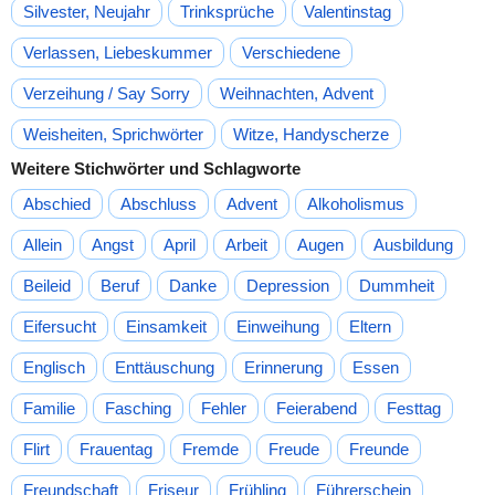
Silvester, Neujahr
Trinksprüche
Valentinstag
Verlassen, Liebeskummer
Verschiedene
Verzeihung / Say Sorry
Weihnachten, Advent
Weisheiten, Sprichwörter
Witze, Handyscherze
Weitere Stichwörter und Schlagworte
Abschied
Abschluss
Advent
Alkoholismus
Allein
Angst
April
Arbeit
Augen
Ausbildung
Beileid
Beruf
Danke
Depression
Dummheit
Eifersucht
Einsamkeit
Einweihung
Eltern
Englisch
Enttäuschung
Erinnerung
Essen
Familie
Fasching
Fehler
Feierabend
Festtag
Flirt
Frauentag
Fremde
Freude
Freunde
Freundschaft
Friseur
Frühling
Führerschein