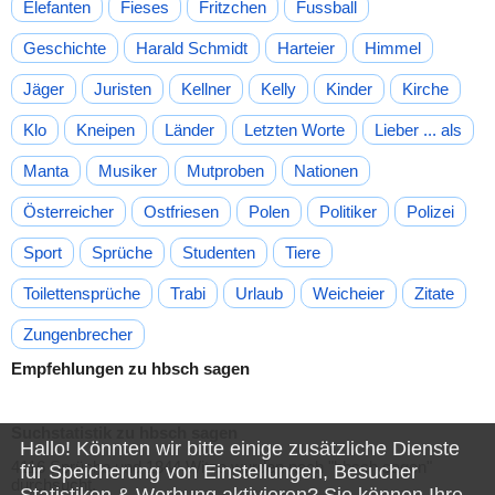
Elefanten
Fieses
Fritzchen
Fussball
Geschichte
Harald Schmidt
Harteier
Himmel
Jäger
Juristen
Kellner
Kelly
Kinder
Kirche
Klo
Kneipen
Länder
Letzten Worte
Lieber ... als
Manta
Musiker
Mutproben
Nationen
Österreicher
Ostfriesen
Polen
Politiker
Polizei
Sport
Sprüche
Studenten
Tiere
Toilettensprüche
Trabi
Urlaub
Weicheier
Zitate
Zungenbrecher
Empfehlungen zu hbsch sagen
Suchstatistik zu hbsch sagen
Hallo! Könnten wir bitte einige zusätzliche Dienste
4116 Sprüche und 1844 Witze wurden nach "
hbsch sagen
"
für
Speicherung von Einstellungen, Besucher
durchsucht.