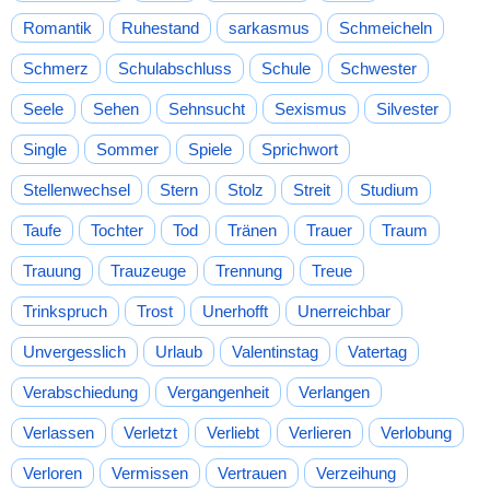
Romantik
Ruhestand
sarkasmus
Schmeicheln
Schmerz
Schulabschluss
Schule
Schwester
Seele
Sehen
Sehnsucht
Sexismus
Silvester
Single
Sommer
Spiele
Sprichwort
Stellenwechsel
Stern
Stolz
Streit
Studium
Taufe
Tochter
Tod
Tränen
Trauer
Traum
Trauung
Trauzeuge
Trennung
Treue
Trinkspruch
Trost
Unerhofft
Unerreichbar
Unvergesslich
Urlaub
Valentinstag
Vatertag
Verabschiedung
Vergangenheit
Verlangen
Verlassen
Verletzt
Verliebt
Verlieren
Verlobung
Verloren
Vermissen
Vertrauen
Verzeihung