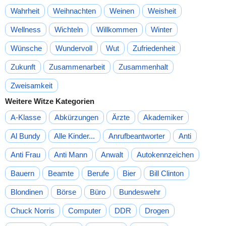
Wahrheit
Weihnachten
Weinen
Weisheit
Wellness
Wichteln
Willkommen
Winter
Wünsche
Wundervoll
Wut
Zufriedenheit
Zukunft
Zusammenarbeit
Zusammenhalt
Zweisamkeit
Weitere Witze Kategorien
A-Klasse
Abkürzungen
Ärzte
Akademiker
Al Bundy
Alle Kinder...
Anrufbeantworter
Anti
Anti Frau
Anti Mann
Anwalt
Autokennzeichen
Bauern
Beamte
Berufe
Bier
Bill Clinton
Blondinen
Börse
Büro
Bundeswehr
Chuck Norris
Computer
DDR
Drogen