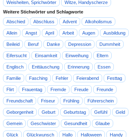
Weisheiten, Sprichwörter
Witze, Handyscherze
Weitere Stichwörter und Schlagworte
Abschied
Abschluss
Advent
Alkoholismus
Allein
Angst
April
Arbeit
Augen
Ausbildung
Beileid
Beruf
Danke
Depression
Dummheit
Eifersucht
Einsamkeit
Einweihung
Eltern
Englisch
Enttäuschung
Erinnerung
Essen
Familie
Fasching
Fehler
Feierabend
Festtag
Flirt
Frauentag
Fremde
Freude
Freunde
Freundschaft
Friseur
Frühling
Führerschein
Geborgenheit
Geburt
Geburtstag
Gefühl
Geld
Gemein
Geschwister
Gesundheit
Glaube
Glück
Glückwunsch
Hallo
Halloween
Handy