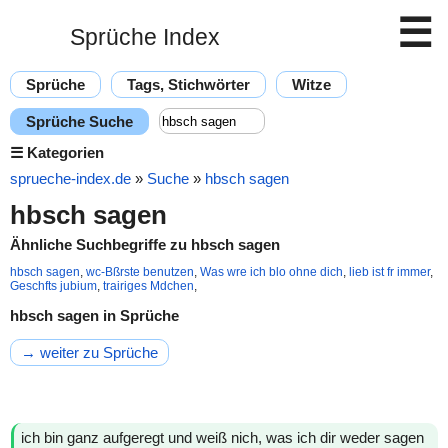
☰
Sprüche Index
Sprüche
Tags, Stichwörter
Witze
Sprüche Suche
☰
Kategorien
sprueche-index.de
»
Suche
»
hbsch sagen
hbsch sagen
Ähnliche Suchbegriffe zu hbsch sagen
hbsch sagen
,
wc-Bßrste benutzen
,
Was wre ich blo ohne dich
,
lieb ist fr immer
,
Geschfts jubium
,
trairiges Mdchen
,
hbsch sagen in Sprüche
→ weiter zu Sprüche
ich bin ganz aufgeregt und weiß nich, was ich dir weder sagen