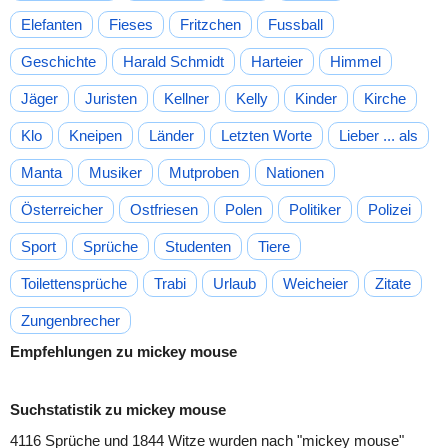
Elefanten
Fieses
Fritzchen
Fussball
Geschichte
Harald Schmidt
Harteier
Himmel
Jäger
Juristen
Kellner
Kelly
Kinder
Kirche
Klo
Kneipen
Länder
Letzten Worte
Lieber ... als
Manta
Musiker
Mutproben
Nationen
Österreicher
Ostfriesen
Polen
Politiker
Polizei
Sport
Sprüche
Studenten
Tiere
Toilettensprüche
Trabi
Urlaub
Weicheier
Zitate
Zungenbrecher
Empfehlungen zu mickey mouse
Suchstatistik zu mickey mouse
4116 Sprüche und 1844 Witze wurden nach "
mickey mouse
"