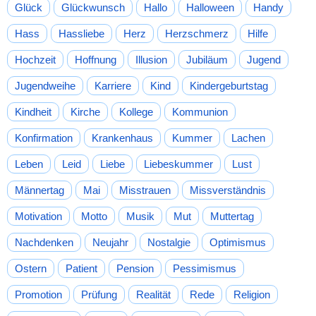
Glück
Glückwunsch
Hallo
Halloween
Handy
Hass
Hassliebe
Herz
Herzschmerz
Hilfe
Hochzeit
Hoffnung
Illusion
Jubiläum
Jugend
Jugendweihe
Karriere
Kind
Kindergeburtstag
Kindheit
Kirche
Kollege
Kommunion
Konfirmation
Krankenhaus
Kummer
Lachen
Leben
Leid
Liebe
Liebeskummer
Lust
Männertag
Mai
Misstrauen
Missverständnis
Motivation
Motto
Musik
Mut
Muttertag
Nachdenken
Neujahr
Nostalgie
Optimismus
Ostern
Patient
Pension
Pessimismus
Promotion
Prüfung
Realität
Rede
Religion