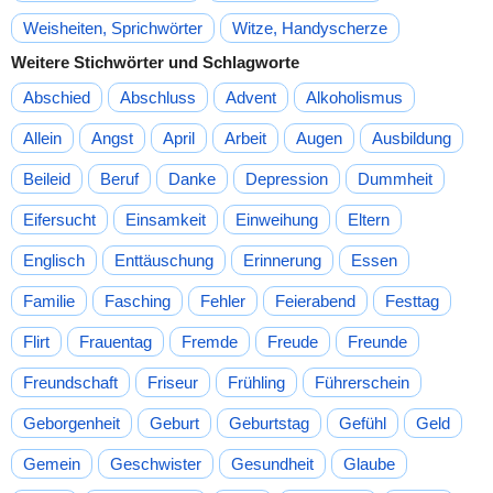
Weisheiten, Sprichwörter
Witze, Handyscherze
Weitere Stichwörter und Schlagworte
Abschied
Abschluss
Advent
Alkoholismus
Allein
Angst
April
Arbeit
Augen
Ausbildung
Beileid
Beruf
Danke
Depression
Dummheit
Eifersucht
Einsamkeit
Einweihung
Eltern
Englisch
Enttäuschung
Erinnerung
Essen
Familie
Fasching
Fehler
Feierabend
Festtag
Flirt
Frauentag
Fremde
Freude
Freunde
Freundschaft
Friseur
Frühling
Führerschein
Geborgenheit
Geburt
Geburtstag
Gefühl
Geld
Gemein
Geschwister
Gesundheit
Glaube