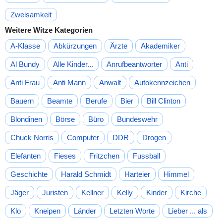
Zweisamkeit
Weitere Witze Kategorien
A-Klasse
Abkürzungen
Ärzte
Akademiker
Al Bundy
Alle Kinder...
Anrufbeantworter
Anti
Anti Frau
Anti Mann
Anwalt
Autokennzeichen
Bauern
Beamte
Berufe
Bier
Bill Clinton
Blondinen
Börse
Büro
Bundeswehr
Chuck Norris
Computer
DDR
Drogen
Elefanten
Fieses
Fritzchen
Fussball
Geschichte
Harald Schmidt
Harteier
Himmel
Jäger
Juristen
Kellner
Kelly
Kinder
Kirche
Klo
Kneipen
Länder
Letzten Worte
Lieber ... als