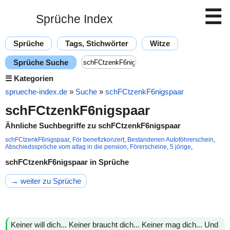
☰
Sprüche Index
Sprüche
Tags, Stichwörter
Witze
Sprüche Suche
☰
Kategorien
sprueche-index.de
»
Suche
»
schFCtzenkF6nigspaar
schFCtzenkF6nigspaar
Ähnliche Suchbegriffe zu schFCtzenkF6nigspaar
schFCtzenkF6nigspaar
,
För benefizkonzert
,
Bestandenen Autoföhrerschein
,
Abschiedsspröche vom altag in die pension
,
Förerscheine
,
5 jörige
,
schFCtzenkF6nigspaar in Sprüche
→ weiter zu Sprüche
Keiner will dich... Keiner braucht dich... Keiner mag dich... Und