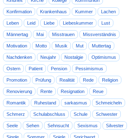
Kindheit
Kirche
Kollege
Kommunion
Konfirmation
Krankenhaus
Kummer
Lachen
Leben
Leid
Liebe
Liebeskummer
Lust
Männertag
Mai
Misstrauen
Missverständnis
Motivation
Motto
Musik
Mut
Muttertag
Nachdenken
Neujahr
Nostalgie
Optimismus
Ostern
Patient
Pension
Pessimismus
Promotion
Prüfung
Realität
Rede
Religion
Renovierung
Rente
Resignation
Reue
Romantik
Ruhestand
sarkasmus
Schmeicheln
Schmerz
Schulabschluss
Schule
Schwester
Seele
Sehen
Sehnsucht
Sexismus
Silvester
Single
Sommer
Spiele
Sprichwort