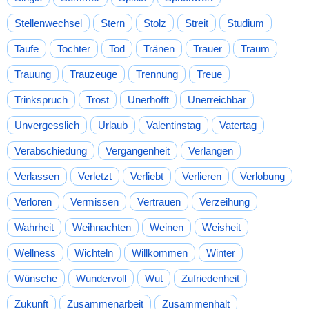
Stellenwechsel
Stern
Stolz
Streit
Studium
Taufe
Tochter
Tod
Tränen
Trauer
Traum
Trauung
Trauzeuge
Trennung
Treue
Trinkspruch
Trost
Unerhofft
Unerreichbar
Unvergesslich
Urlaub
Valentinstag
Vatertag
Verabschiedung
Vergangenheit
Verlangen
Verlassen
Verletzt
Verliebt
Verlieren
Verlobung
Verloren
Vermissen
Vertrauen
Verzeihung
Wahrheit
Weihnachten
Weinen
Weisheit
Wellness
Wichteln
Willkommen
Winter
Wünsche
Wundervoll
Wut
Zufriedenheit
Zukunft
Zusammenarbeit
Zusammenhalt