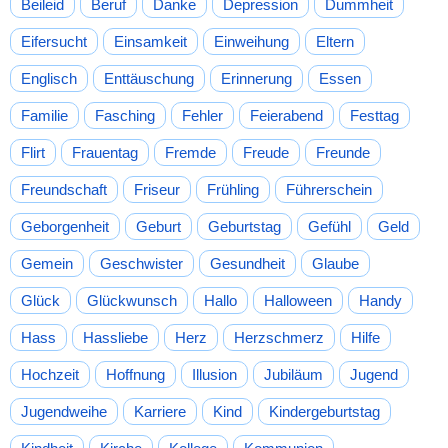
Beileid
Beruf
Danke
Depression
Dummheit
Eifersucht
Einsamkeit
Einweihung
Eltern
Englisch
Enttäuschung
Erinnerung
Essen
Familie
Fasching
Fehler
Feierabend
Festtag
Flirt
Frauentag
Fremde
Freude
Freunde
Freundschaft
Friseur
Frühling
Führerschein
Geborgenheit
Geburt
Geburtstag
Gefühl
Geld
Gemein
Geschwister
Gesundheit
Glaube
Glück
Glückwunsch
Hallo
Halloween
Handy
Hass
Hassliebe
Herz
Herzschmerz
Hilfe
Hochzeit
Hoffnung
Illusion
Jubiläum
Jugend
Jugendweihe
Karriere
Kind
Kindergeburtstag