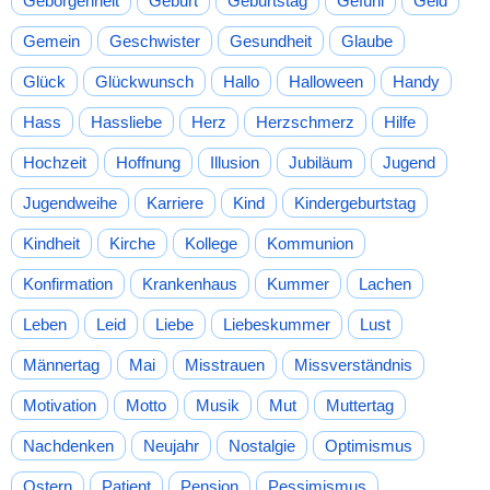
Geborgenheit
Geburt
Geburtstag
Gefühl
Geld
Gemein
Geschwister
Gesundheit
Glaube
Glück
Glückwunsch
Hallo
Halloween
Handy
Hass
Hassliebe
Herz
Herzschmerz
Hilfe
Hochzeit
Hoffnung
Illusion
Jubiläum
Jugend
Jugendweihe
Karriere
Kind
Kindergeburtstag
Kindheit
Kirche
Kollege
Kommunion
Konfirmation
Krankenhaus
Kummer
Lachen
Leben
Leid
Liebe
Liebeskummer
Lust
Männertag
Mai
Misstrauen
Missverständnis
Motivation
Motto
Musik
Mut
Muttertag
Nachdenken
Neujahr
Nostalgie
Optimismus
Ostern
Patient
Pension
Pessimismus