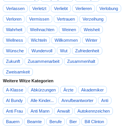
Verlassen
Verletzt
Verliebt
Verlieren
Verlobung
Verloren
Vermissen
Vertrauen
Verzeihung
Wahrheit
Weihnachten
Weinen
Weisheit
Wellness
Wichteln
Willkommen
Winter
Wünsche
Wundervoll
Wut
Zufriedenheit
Zukunft
Zusammenarbeit
Zusammenhalt
Zweisamkeit
Weitere Witze Kategorien
A-Klasse
Abkürzungen
Ärzte
Akademiker
Al Bundy
Alle Kinder...
Anrufbeantworter
Anti
Anti Frau
Anti Mann
Anwalt
Autokennzeichen
Bauern
Beamte
Berufe
Bier
Bill Clinton