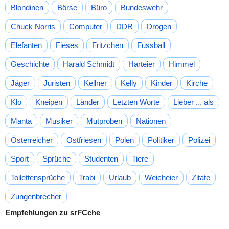
Blondinen
Börse
Büro
Bundeswehr
Chuck Norris
Computer
DDR
Drogen
Elefanten
Fieses
Fritzchen
Fussball
Geschichte
Harald Schmidt
Harteier
Himmel
Jäger
Juristen
Kellner
Kelly
Kinder
Kirche
Klo
Kneipen
Länder
Letzten Worte
Lieber ... als
Manta
Musiker
Mutproben
Nationen
Österreicher
Ostfriesen
Polen
Politiker
Polizei
Sport
Sprüche
Studenten
Tiere
Toilettensprüche
Trabi
Urlaub
Weicheier
Zitate
Zungenbrecher
Empfehlungen zu srFCche