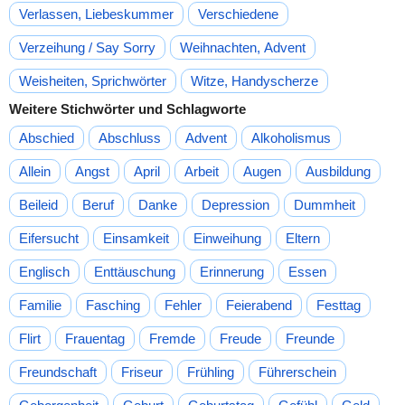
Verlassen, Liebeskummer
Verschiedene
Verzeihung / Say Sorry
Weihnachten, Advent
Weisheiten, Sprichwörter
Witze, Handyscherze
Weitere Stichwörter und Schlagworte
Abschied
Abschluss
Advent
Alkoholismus
Allein
Angst
April
Arbeit
Augen
Ausbildung
Beileid
Beruf
Danke
Depression
Dummheit
Eifersucht
Einsamkeit
Einweihung
Eltern
Englisch
Enttäuschung
Erinnerung
Essen
Familie
Fasching
Fehler
Feierabend
Festtag
Flirt
Frauentag
Fremde
Freude
Freunde
Freundschaft
Friseur
Frühling
Führerschein