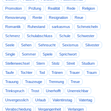
Promotion
Prüfung
Realität
Rede
Religion
Renovierung
Rente
Resignation
Reue
Romantik
Ruhestand
sarkasmus
Schmeicheln
Schmerz
Schulabschluss
Schule
Schwester
Seele
Sehen
Sehnsucht
Sexismus
Silvester
Single
Sommer
Spiele
Sprichwort
Stellenwechsel
Stern
Stolz
Streit
Studium
Taufe
Tochter
Tod
Tränen
Trauer
Traum
Trauung
Trauzeuge
Trennung
Treue
Trinkspruch
Trost
Unerhofft
Unerreichbar
Unvergesslich
Urlaub
Valentinstag
Vatertag
Verabschiedung
Vergangenheit
Verlangen