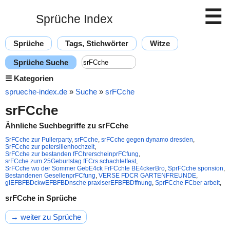
☰
Sprüche Index
Sprüche
Tags, Stichwörter
Witze
Sprüche Suche
☰
Kategorien
sprueche-index.de
»
Suche
»
srFCche
srFCche
Ähnliche Suchbegriffe zu srFCche
SrFCche zur Pullerparty
,
srFCche
,
srFCche gegen dynamo dresden
,
SrFCche zur petersilienhochzeit
,
SrFCche zur bestanden fFChrerscheinprFCfung
,
srFCche zum 25Geburtstag fFCrs schachtelfest
,
SrFCche wo der Sommer GebE4ck FrFCchte BE4ckerBro
,
SprFCche sponsion
,
Bestandenen GesellenprFCfung
,
VERSE FDCR GARTENFREUNDE
,
glEFBFBDckwEFBFBDnsche praxiserEFBFBDffnung
,
SprFCche FCber arbeit
,
srFCche in Sprüche
→ weiter zu Sprüche