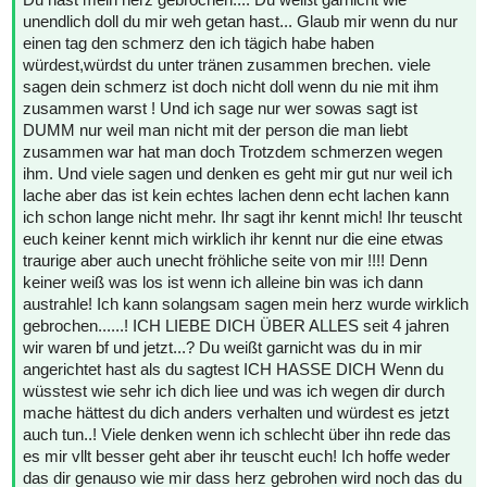
unendlich doll du mir weh getan hast... Glaub mir wenn du nur
einen tag den schmerz den ich tägich habe haben
würdest,würdst du unter tränen zusammen brechen. viele
sagen dein schmerz ist doch nicht doll wenn du nie mit ihm
zusammen warst ! Und ich sage nur wer sowas sagt ist
DUMM nur weil man nicht mit der person die man liebt
zusammen war hat man doch Trotzdem schmerzen wegen
ihm. Und viele sagen und denken es geht mir gut nur weil ich
lache aber das ist kein echtes lachen denn echt lachen kann
ich schon lange nicht mehr. Ihr sagt ihr kennt mich! Ihr teuscht
euch keiner kennt mich wirklich ihr kennt nur die eine etwas
traurige aber auch unecht fröhliche seite von mir !!!! Denn
keiner weiß was los ist wenn ich alleine bin was ich dann
austrahle! Ich kann solangsam sagen mein herz wurde wirklich
gebrochen......! ICH LIEBE DICH ÜBER ALLES seit 4 jahren
wir waren bf und jetzt...? Du weißt garnicht was du in mir
angerichtet hast als du sagtest ICH HASSE DICH Wenn du
wüsstest wie sehr ich dich liee und was ich wegen dir durch
mache hättest du dich anders verhalten und würdest es jetzt
auch tun..! Viele denken wenn ich schlecht über ihn rede das
es mir vllt besser geht aber ihr teuscht euch! Ich hoffe weder
das dir genauso wie mir dass herz gebrohen wird noch das du