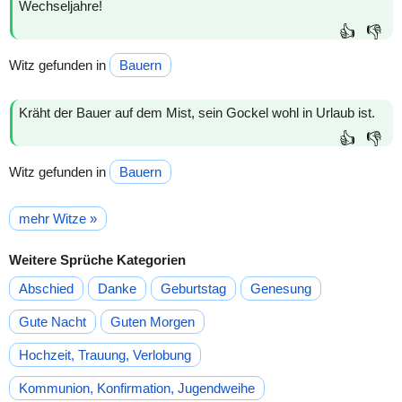
Wechseljahre!
👍
👎
Witz gefunden in
Bauern
Kräht der Bauer auf dem Mist, sein Gockel wohl in Urlaub ist.
👍
👎
Witz gefunden in
Bauern
mehr Witze »
Weitere Sprüche Kategorien
Abschied
Danke
Geburtstag
Genesung
Gute Nacht
Guten Morgen
Hochzeit, Trauung, Verlobung
Kommunion, Konfirmation, Jugendweihe