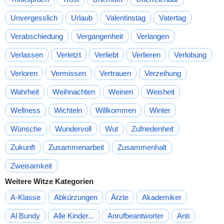
Unvergesslich
Urlaub
Valentinstag
Vatertag
Verabschiedung
Vergangenheit
Verlangen
Verlassen
Verletzt
Verliebt
Verlieren
Verlobung
Verloren
Vermissen
Vertrauen
Verzeihung
Wahrheit
Weihnachten
Weinen
Weisheit
Wellness
Wichteln
Willkommen
Winter
Wünsche
Wundervoll
Wut
Zufriedenheit
Zukunft
Zusammenarbeit
Zusammenhalt
Zweisamkeit
Weitere Witze Kategorien
A-Klasse
Abkürzungen
Ärzte
Akademiker
Al Bundy
Alle Kinder...
Anrufbeantworter
Anti