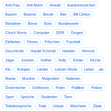
Anti Frau
Anti Mann
Anwalt
Autokennzeichen
Bauern
Beamte
Berufe
Bier
Bill Clinton
Blondinen
Börse
Büro
Bundeswehr
Chuck Norris
Computer
DDR
Drogen
Elefanten
Fieses
Fritzchen
Fussball
Geschichte
Harald Schmidt
Harteier
Himmel
Jäger
Juristen
Kellner
Kelly
Kinder
Kirche
Klo
Kneipen
Länder
Letzten Worte
Lieber ... als
Manta
Musiker
Mutproben
Nationen
Österreicher
Ostfriesen
Polen
Politiker
Polizei
Sport
Sprüche
Studenten
Tiere
Toilettensprüche
Trabi
Urlaub
Weicheier
Zitate