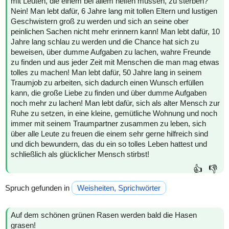
mit Leuten, die einem bei allem helfen müssen, zu sterben?
Nein! Man lebt dafür, 6 Jahre lang mit tollen Eltern und lustigen
Geschwistern groß zu werden und sich an seine ober
peinlichen Sachen nicht mehr erinnern kann! Man lebt dafür, 10
Jahre lang schlau zu werden und die Chance hat sich zu
beweisen, über dumme Aufgaben zu lachen, wahre Freunde
zu finden und aus jeder Zeit mit Menschen die man mag etwas
tolles zu machen! Man lebt dafür, 50 Jahre lang in seinem
Traumjob zu arbeiten, sich dadurch einen Wunsch erfüllen
kann, die große Liebe zu finden und über dumme Aufgaben
noch mehr zu lachen! Man lebt dafür, sich als alter Mensch zur
Ruhe zu setzen, in eine kleine, gemütliche Wohnung und noch
immer mit seinem Traumpartner zusammen zu leben, sich
über alle Leute zu freuen die einem sehr gerne hilfreich sind
und dich bewundern, das du ein so tolles Leben hattest und
schließlich als glücklicher Mensch stirbst!
👍
👎
Spruch gefunden in
Weisheiten, Sprichwörter
Auf dem schönen grünen Rasen werden bald die Hasen
grasen!