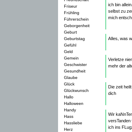
ich bin alle
Friseur
selbst zu ze
Frühling
mich entschl
Führerschein
Geborgenheit
Geburt
Alles, was wi
Geburtstag
Gefühl
Geld
Gemein
Verletze nie
Geschwister
mehr der alt
Gesundheit
Glaube
Glück
Die zeit hei
Glückwunsch
dich
Hallo
Halloween
Handy
Wir kaNnTen
Hass
versTanden 
Hassliebe
ich ins FLu
Herz