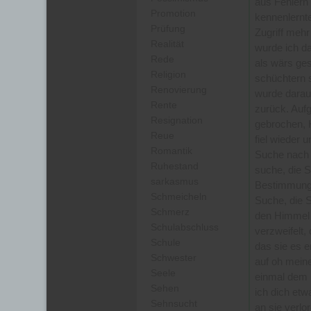
aus Fehlern
Promotion
kennenlernt
Prüfung
Zugriff mehr
Realität
wurde ich da
Rede
als wärs ges
Religion
schüchtern s
Renovierung
wurde darauf
Rente
zurück. Auf
Resignation
gebrochen, 
Reue
fiel wieder 
Romantik
Suche nach i
Ruhestand
suche, die 
sarkasmus
Bestimmung.
Schmeicheln
Suche, die S
Schmerz
den Himmel v
Schulabschluss
verzweifelt,
Schule
das sie es 
Schwester
auf oh meine
Seele
einmal dem 
Sehen
ich dich et
Sehnsucht
an sie verlo