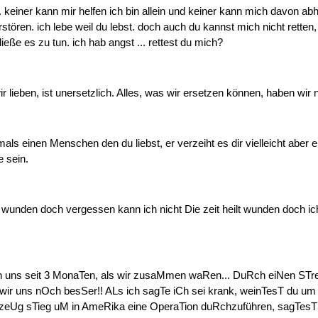
in. keiner kann mir helfen ich bin allein und keiner kann mich davon ab
rstören. ich lebe weil du lebst. doch auch du kannst mich nicht retten
ieße es zu tun. ich hab angst ... rettest du mich?
r lieben, ist unersetzlich. Alles, was wir ersetzen können, haben wir ni
mals einen Menschen den du liebst, er verzeiht es dir vielleicht aber 
e sein.
lt wunden doch vergessen kann ich nicht Die zeit heilt wunden doch ic
 uns seit 3 MonaTen, als wir zusaMmen waRen... DuRch eiNen STr
wir uns nOch besSer!! ALs ich sagTe iCh sei krank, weinTesT du um
gzeUg sTieg uM in AmeRika eine OperaTion duRchzuführen, sagTesT 