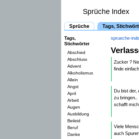
Sprüche Index
Sprüche
Tags, Stichwört
Tags,
sprueche-ind
Stichwörter
Verlass
Abschied
Abschluss
Zucker ? Ne
Advent
finde einfac
Alkoholismus
Allein
Angst
Du bist der,
April
zu bringen..
Arbeit
schafft mic
Augen
Ausbildung
Beileid
Viele Mensch
Beruf
auch Spuren
Danke