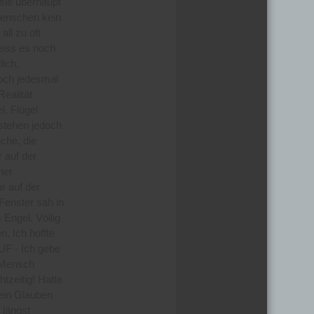
sie überhaupt
Menschen kein
all zu oft
weiss es noch
lich,
Doch jedesmal
Realität
. Flügel
stehen jedoch
uche, die
 auf der
ner
r auf der
 Fenster sah in
Engel. Völlig
. Ich hoffte
UF - Ich gebe
r Mensch
zeitig! Hatte
mein Glauben
 längst