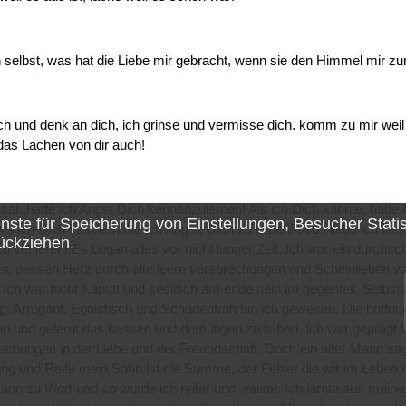
selbst, was hat die Liebe mir gebracht, wenn sie den Himmel mir zu
ch und denk an dich, ich grinse und vermisse dich. komm zu mir weil 
das Lachen von dir auch!
 sah,hatte ich Angst Dich kennenzulernen! Als ich Dich kannte, hatte 
enste für
Speicherung von Einstellungen, Besucher Stati
ls ich Dich küsste,hatte ich Angst, Dich zu lieben! Jetzt liebe ich Di
ückziehen.
u verlieren! Es began alles vor nicht langer Zeit. Ich war ein durchsch
er, dessen Herz durch alte leere versprechungen und Scheinlieben 
 Ich war nicht Kaputt und seelisch am ende nein im gegenteil. Selbst
g, Arrogant, Egoistisch und Schadenfroh bin ich gewesen. Die hoffnu
en und gelernt das hassen und demütigen zu lieben. Ich war geprägt !
schungen in der Liebe und der Freundschaft. Doch ein alter Mann sa
ung und Reife mein Sohn ist die Summe, der Fehler die wir im Leben
nn zu Wort und so wurde ich reifer und weiser. Ich lernte aus meine