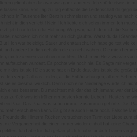
teren geliebt aber das war was ganz anderes. Ich spürte etwas in mi
te fassen kann. Von Tag zu Tag entfachte die Leidenschaft dir gegnüb
eichholz in Tausende liter Benzin schmeissen und stänidg was nach k
h nicht in dich verliebt ! Nein ! Ich liebte dich schon immer. Ich muss
jetzt, jetzt nach dem die Hoffnung Weg war, nach dem ich die Suche 
atte, nachdem ich nicht mehr an dich glaubte. Warst du da ! Standest
lut ! Ich war beleidigt, Sauer und enttäuscht. Ich habe gelittet wie kei
, und andere für dich gehalten die es nicht wahren. Die mich herum
zten, mich zu einen von ihnen machten. Doch mein Herz wusste von 
nn auftauchen würdest. Es pochte wie noch nie. Es Sagte mir verges
e mir das ist sie ! Die suche hat ein Ende das, das ist sie die große L
s. Ich vergaß all das Leiden, all die Enttäuschungen, all den Schmer
ist sie es diesmal wirklich. Denn noch eine Niederlage würde ich nicht
ich eines besseren. Du machtest mir klar das ich jemand war der Li
das zurück was ich früher am besten konnte Lieben !! Heute sind wir
it ein Paar. Das Paar was schon immer zusammen gehörte. Das Pa
nd mehr erschüttern kann. Es gibt sie auch Heute noch. Falsche Me
ge Freunde die Hinterm Rücken versuchen den Turm der Liebe zum ei
st die Vergangenheit die einen immer wieder einholt hat keine Chanc
h gelitten. Ich habe für dich gekämpft. Ich habe für dich Tränen vergo