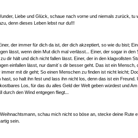
under, Liebe und Glück, schaue nach vorne und niemals zurück, tu w
zu, denn dieses Leben lebst nur du!!!
ner, der immer für dich da ist, der dich akzeptiert, so wie du bist; Ein
egen lässt, wenn dein Mut dich mal verlässt... Einer, der sogar in den
u dir hält und dich nicht fallen lässt. Einer, der in den klagvollsten 
en einfallen lässt, nur damit´s dir besser geht. Das ist ein Mensch, 
r immer mit dir geht; So einen Menschen zu finden ist nicht leicht; D
 hast, so halt ihn fest und lass ihn nicht los, denn das ist ein Freund
 kostbares Los, für das du alles Geld der Welt geben würdest und Am
ll durch den Wind entgegen fliegt...
 Weihnachtsmann, schau mich nicht so böse an, stecke deine Rute ein
rtig sein.