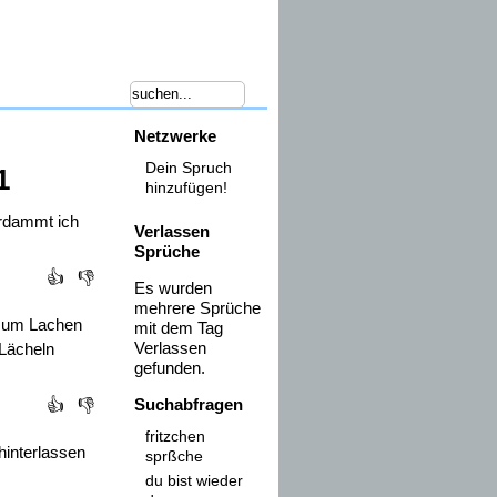
Netzwerke
Dein Spruch
1
hinzufügen!
rdammt ich
Verlassen
Sprüche
👍
👎
Es wurden
mehrere Sprüche
h zum Lachen
mit dem Tag
Verlassen
 Lächeln
gefunden.
Suchabfragen
👍
👎
fritzchen
hinterlassen
sprßche
du bist wieder