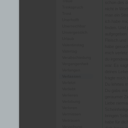
Treue
schon des öf
Trinkspruch
nicht in Wor
Trost
man ein Str
Unerhofft
ich habe mic
Unerreichbar
finden. Und 
Unvergesslich
aufgegeben h
Urlaub
Fleisch und B
Valentinstag
habe gesucht
Vatertag
mich verlet
Verabschiedung
du irgendwa
Vergangenheit
war. Es sagt
Verlangen
deines Leben
Verlassen
fragte mich 
Verletzt
Du lehrtes m
Verliebt
Du gabs mir 
Verlieren
geraumer Ze
Verlobung
Liebe niema
Verloren
Scheinheili
Vermissen
bringen Selb
Vertrauen
habe für dic
Verzeihung