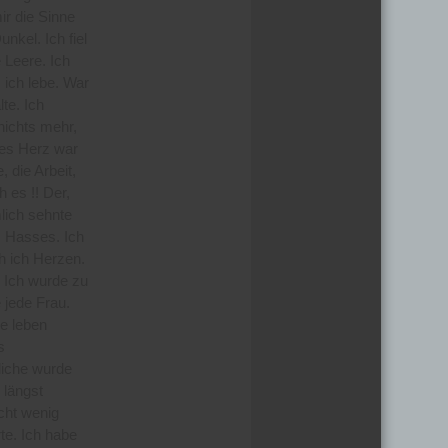
ir die Sinne
nkel. Ich fiel
e Leere. Ich
 ich lebe. War
te. Ich
nichts mehr,
des Herz war
 die Arbeit,
 es !! Der,
mlich sehnte
s Hasses. Ich
h ich Herzen.
. Ich wurde zu
 jede Frau.
e leben
s
liche wurde
 längst
icht wenig
te. Ich habe