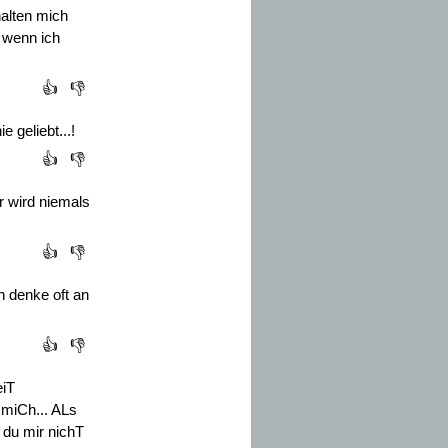
halten mich
, wenn ich
👍
👎
e geliebt...!
👍
👎
er wird niemals
👍
👎
h denke oft an
👍
👎
eiT
 miCh... ALs
du mir nichT