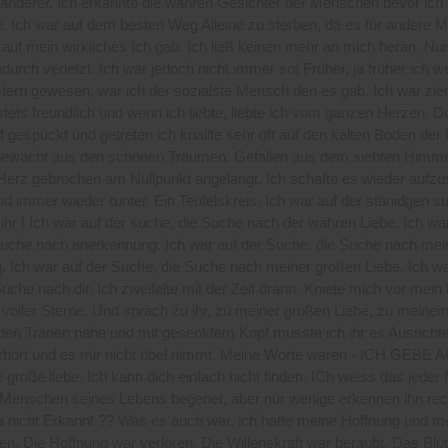
 anderer. Ich erkannte die wahren Gesichter der Menschen bevor ich 
e. Ich war auf dem besten Weg Alleine zu sterben, da es für andere 
 auf mein wirkliches Ich gab. Ich ließ keinen mehr an mich heran. Nur 
durch verletzt. Ich war jedoch nicht immer so! Früher, ja früher ich 
tern gewesen, war ich der sozialste Mensch den es gab. Ich war zier
tets freundlich und wenn ich liebte, liebte ich vom ganzen Herzen. 
 gespuckt und getreten ich knallte sehr oft auf den kalten Boden der 
gewacht aus den schönen Träumen. Gefallen aus dem siebten Himmel
Herz gebrochen am Nullpunkt angelangt. Ich schafte es wieder aufzu
und immer wieder runter. Ein Teufelskreis. Ich war auf der stänidgen s
hr ! Ich war auf der suche, die Suche nach der wahren Liebe. Ich war
Suche nach anerkennung. Ich war auf der Suche, die Suche nach mei
 Ich war auf der Suche, die Suche nach meiner großen Liebe. Ich wa
uche nach dir. Ich zweifelte mit der Zeit drann. Kniete mich vor mein
oller Sterne. Und sprach zu ihr, zu meiner großen Liebe, zu meinem 
 den Tränen nahe und mit gesenktem Kopf musste ich ihr es Ausrichten
erhört und es mir nicht übel nimmt. Meine Worte waren - ICH GEBE A
 große liebe. Ich kann dich einfach nicht finden. ICh weiss das jede
Menschen seines Lebens begenet, aber nur wenige erkennen ihn recht
wa nicht Erkannt ?? Was es auch war, ich hatte meine Hoffnung und 
ren. Die Hoffnung war verloren. Die Willenskraft war beraubt. Das Blut