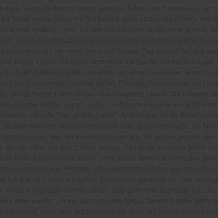
r noch Tränen fiellen mir übers Gesicht. Tränen der Einsamkeit, die m
 Es färbte meine Seele mit Dunkelheit. Alles schien mir Sinnlos und Du
fiel in eine endlose Leere. Es war still ich hörte nichts mehr ausser di
aum und Zeit Gefühl. Das einzige was mich noch daran erinnerte das
rägliche schmerz der mein Geist und Körper, Tag ein und Tag aus quäl
anz neues Leben. Ich liebte nicht mehr ich Spielte nur noch. Ich gab 
r noch. Ich fühlte nix mehr und starb, um leben zu können. Mein mü
 und sie mussten alle darunter leiden. Freunde, Freundinnen, die Liebe,
die Lehrer, meine Eltern einfach das komplette Leben. Doch keiner sah
en darunter leidete war ich selbst. Selbst ich erkannte es nicht. Hei
ch immer nach ihr "Der großen Liebe". Jedoch war ich im Rausch de
t zu dem Monster, welcher einst mein Herz gebrochen hatte. So brac
 dem Monster, welcher einst mich fallen lies. So lies ich jeden Fallen
 dessen Herz nur durch Hass schlug. So hasste ich jeden Mann wie
b es keine Ferundschaft, keine Liebe, keine Wahrheit mehr. Das ganz
f einer einzigen Lüge. Fressen oder Gefressen werden war mein neue
!! Ich war nich mehr ich selbst. Doch dann passierte es. Das unmög
 verloren geglaubte kehrte zurück. Das gefrorene Blut taute auf. Das
Herz lebte wieder. Ich traf dich Ich hatte Angst. Denn ich hatte mich n
Ja verdammt mein Herz pochte wenn ich allein nur deinen Namen Hör