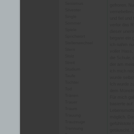
Sexismus
gefroren. Nu
Silvester
vernebelten.
Single
und fiel und 
Sommer
verlor das R
Spiele
dieser unert
Sprichwort
begann ein g
Stellenwechsel
ich nahm nu
Stern
voller Hass,
Stolz
die Schule, 
Streit
der am meist
Studium
ich mich no
Taufe
wurde selbs
Tochter
Ich wurde zu
Tod
dem Monster
Tränen
Für mich ga
Trauer
basierte au
Traum
Lebensmotto
Trauung
möglich. Das
Trauzeuge
gefühlstote 
Trennung
getäuscht. 