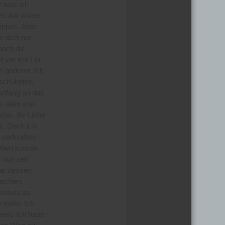
r was ich
er. Als würde
ippen. Aber
te dich nur
nach dir
 vor mir ! In
n anderer. Ich
 schubsten,
anfang an das
s alles was
iebe, die Liebe
z. Doch ich
 verkraften.
eben konnte.
 nun seit
ar dessen
nschen.
nsturz zu
e mehr. Ich
ssen. Ich habe