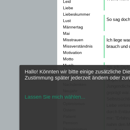
Leid
Liebe
Liebeskummer
So sag doch 
Lust
Männertag
Mai
Misstrauen
Ich liege wa
Missverständnis
brauch und 
Motivation
Motto
Musik
Als ich Dich
Hallo! Könnten wir bitte einige zusätzliche Di
Mut
zu küssen! A
Zustimmung später jederzeit ändern oder zur
Muttertag
Angst Dich z
Nachdenken
Jungendlich
Neujahr
geprägt war.
Lassen Sie mich wählen
...
Nostalgie
Selbstsüchti
Optimismus
Liebe verlor
Ostern
durch Entäu
Patient
mir: "Erfahr
Pension
nahm den Ma
Pessimismus