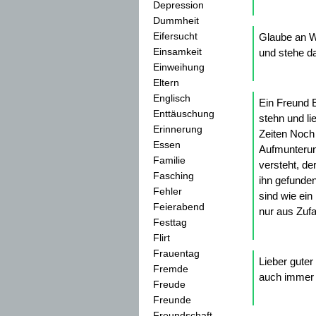
Depression
Dummheit
Eifersucht
Glaube an W
Einsamkeit
und stehe da
Einweihung
Eltern
Englisch
Ein Freund Ei
Enttäuschung
stehn und li
Erinnerung
Zeiten Noch z
Essen
Aufmunterung
Familie
versteht, de
Fasching
ihn gefunden
Fehler
sind wie ein
Feierabend
nur aus Zufa
Festtag
Flirt
Frauentag
Lieber guter
Fremde
auch immer a
Freude
Freunde
Freundschaft