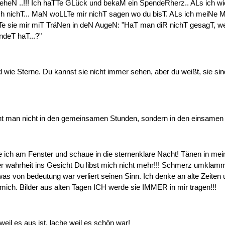
eheN ..!!! Ich haTTe GLück und bekaM ein SpendeRherz.. ALs ich 
ch nichT... MaN woLLTe mir nichT sagen wo du bisT. ALs ich meiNe 
Te sie mir miT TräNen in deN AugeN: "HaT man diR nichT gesagT, w
deT haT...?"
 wie Sterne. Du kannst sie nicht immer sehen, aber du weißt, sie si
nt man nicht in den gemeinsamen Stunden, sondern in den einsame
e ich am Fenster und schaue in die sternenklare Nacht! Tänen in me
er wahrheit ins Gesicht Du libst mich nicht mehr!!! Schmerz umklam
was von bedeutung war verliert seinen Sinn. Ich denke an alte Zeiten 
t mich. Bilder aus alten Tagen ICH werde sie IMMER in mir tragen!!!
weil es aus ist, lache weil es schön war!