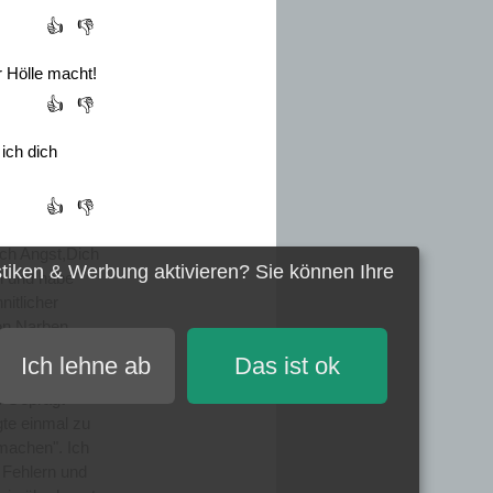
👍
👎
r Hölle macht!
👍
👎
ich dich
👍
👎
ich Angst,Dich
stiken & Werbung
aktivieren? Sie können Ihre
ch und habe
nitlicher
von Narben
bewusst,
Ich lehne ab
Das ist ok
ng an die
! Geprägt
gte einmal zu
 machen". Ich
 Fehlern und