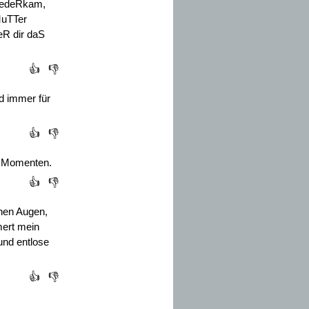
wiedeRkam,
MuTTer
eR dir daS
👍
👎
nd immer für
👍
👎
n Momenten.
👍
👎
inen Augen,
mert mein
und entlose
👍
👎