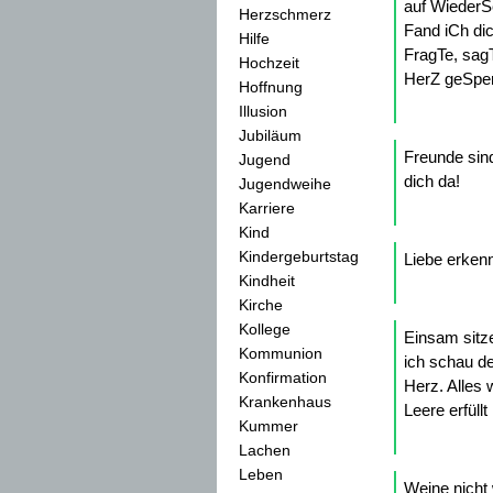
auf WiederS
Herzschmerz
Fand iCh di
Hilfe
FragTe, sag
Hochzeit
HerZ geSpen
Hoffnung
Illusion
Jubiläum
Freunde sind
Jugend
dich da!
Jugendweihe
Karriere
Kind
Kindergeburtstag
Liebe erken
Kindheit
Kirche
Kollege
Einsam sitz
Kommunion
ich schau d
Konfirmation
Herz. Alles 
Krankenhaus
Leere erfüll
Kummer
Lachen
Leben
Weine nicht 