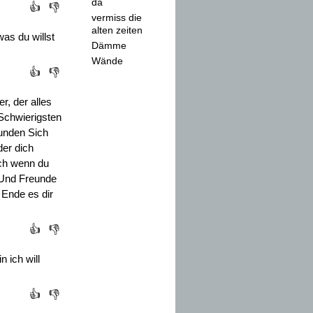
da
👍
👎
vermiss die
alten zeiten
as du willst
Dämme
Wände
👍
👎
er, der alles
 Schwierigsten
Stunden Sich
der dich
och wenn du
. Und Freunde
 Ende es dir
👍
👎
 ich will
👍
👎