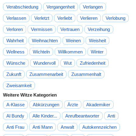
Verabschiedung
Vergangenheit
Verlangen
Verlassen
Verletzt
Verliebt
Verlieren
Verlobung
Verloren
Vermissen
Vertrauen
Verzeihung
Wahrheit
Weihnachten
Weinen
Weisheit
Wellness
Wichteln
Willkommen
Winter
Wünsche
Wundervoll
Wut
Zufriedenheit
Zukunft
Zusammenarbeit
Zusammenhalt
Zweisamkeit
Weitere Witze Kategorien
A-Klasse
Abkürzungen
Ärzte
Akademiker
Al Bundy
Alle Kinder...
Anrufbeantworter
Anti
Anti Frau
Anti Mann
Anwalt
Autokennzeichen