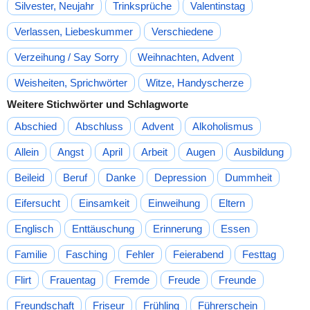
Silvester, Neujahr
Trinksprüche
Valentinstag
Verlassen, Liebeskummer
Verschiedene
Verzeihung / Say Sorry
Weihnachten, Advent
Weisheiten, Sprichwörter
Witze, Handyscherze
Weitere Stichwörter und Schlagworte
Abschied
Abschluss
Advent
Alkoholismus
Allein
Angst
April
Arbeit
Augen
Ausbildung
Beileid
Beruf
Danke
Depression
Dummheit
Eifersucht
Einsamkeit
Einweihung
Eltern
Englisch
Enttäuschung
Erinnerung
Essen
Familie
Fasching
Fehler
Feierabend
Festtag
Flirt
Frauentag
Fremde
Freude
Freunde
Freundschaft
Friseur
Frühling
Führerschein