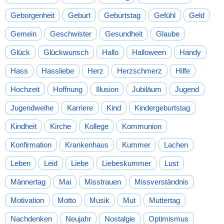
Geborgenheit
Geburt
Geburtstag
Gefühl
Geld
Gemein
Geschwister
Gesundheit
Glaube
Glück
Glückwunsch
Hallo
Halloween
Handy
Hass
Hassliebe
Herz
Herzschmerz
Hilfe
Hochzeit
Hoffnung
Illusion
Jubiläum
Jugend
Jugendweihe
Karriere
Kind
Kindergeburtstag
Kindheit
Kirche
Kollege
Kommunion
Konfirmation
Krankenhaus
Kummer
Lachen
Leben
Leid
Liebe
Liebeskummer
Lust
Männertag
Mai
Misstrauen
Missverständnis
Motivation
Motto
Musik
Mut
Muttertag
Nachdenken
Neujahr
Nostalgie
Optimismus