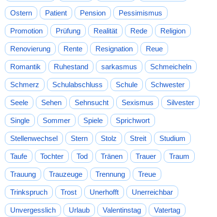
Ostern
Patient
Pension
Pessimismus
Promotion
Prüfung
Realität
Rede
Religion
Renovierung
Rente
Resignation
Reue
Romantik
Ruhestand
sarkasmus
Schmeicheln
Schmerz
Schulabschluss
Schule
Schwester
Seele
Sehen
Sehnsucht
Sexismus
Silvester
Single
Sommer
Spiele
Sprichwort
Stellenwechsel
Stern
Stolz
Streit
Studium
Taufe
Tochter
Tod
Tränen
Trauer
Traum
Trauung
Trauzeuge
Trennung
Treue
Trinkspruch
Trost
Unerhofft
Unerreichbar
Unvergesslich
Urlaub
Valentinstag
Vatertag