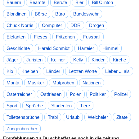
Bauern
Beamte
Berufe
Bier
Bill Clinton
Blondinen
Börse
Büro
Bundeswehr
Chuck Norris
Computer
DDR
Drogen
Elefanten
Fieses
Fritzchen
Fussball
Geschichte
Harald Schmidt
Harteier
Himmel
Jäger
Juristen
Kellner
Kelly
Kinder
Kirche
Klo
Kneipen
Länder
Letzten Worte
Lieber ... als
Manta
Musiker
Mutproben
Nationen
Österreicher
Ostfriesen
Polen
Politiker
Polizei
Sport
Sprüche
Studenten
Tiere
Toilettensprüche
Trabi
Urlaub
Weicheier
Zitate
Zungenbrecher
Empfehlungen zu Du schhaffst es noch in die zeitung