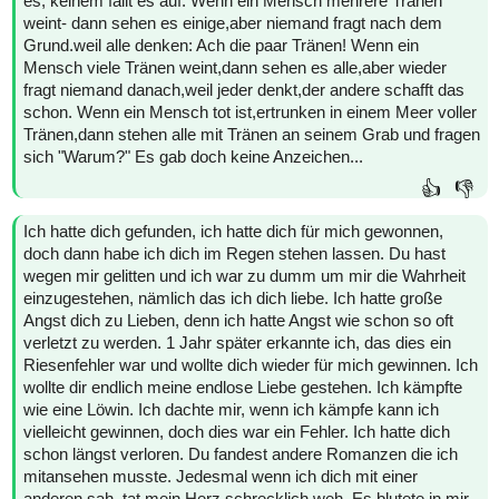
es, keinem fällt es auf. Wenn ein Mensch mehrere Tränen
weint- dann sehen es einige,aber niemand fragt nach dem
Grund.weil alle denken: Ach die paar Tränen! Wenn ein
Mensch viele Tränen weint,dann sehen es alle,aber wieder
fragt niemand danach,weil jeder denkt,der andere schafft das
schon. Wenn ein Mensch tot ist,ertrunken in einem Meer voller
Tränen,dann stehen alle mit Tränen an seinem Grab und fragen
sich "Warum?" Es gab doch keine Anzeichen...
👍
👎
Ich hatte dich gefunden, ich hatte dich für mich gewonnen,
doch dann habe ich dich im Regen stehen lassen. Du hast
wegen mir gelitten und ich war zu dumm um mir die Wahrheit
einzugestehen, nämlich das ich dich liebe. Ich hatte große
Angst dich zu Lieben, denn ich hatte Angst wie schon so oft
verletzt zu werden. 1 Jahr später erkannte ich, das dies ein
Riesenfehler war und wollte dich wieder für mich gewinnen. Ich
wollte dir endlich meine endlose Liebe gestehen. Ich kämpfte
wie eine Löwin. Ich dachte mir, wenn ich kämpfe kann ich
vielleicht gewinnen, doch dies war ein Fehler. Ich hatte dich
schon längst verloren. Du fandest andere Romanzen die ich
mitansehen musste. Jedesmal wenn ich dich mit einer
anderen sah, tat mein Herz schrecklich weh. Es blutete in mir.