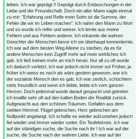
lieben. Ich war geprägt !! Geprägt durch Entäuschungen in der
Liebe und der Freundschaft. Doch ein alter Mann sagte einmal
zu mir: "Erfahrung und Reife mein Sohn ist die Summe, der
Fehler die wir im Leben machen". Ich nahm den Mann zu Wort
und so wurde ich reifer und weiser. Ich lernte aus meine
Fehlern und aus Fehlern anderer. Ich erkannte die wahren
Gesichter der Menschen bevor ich sie überhaupt kennenlernte.
Ich war auf dem besten Weg Alleine zu sterben, da es für
andere Menschen kein Zugriff mehr auf mein wirkliches Ich
gab. Ich ließ keinen mehr an mich heran. Nur all zu oft wurde
ich dadurch verletzt. Ich war jedoch nicht immer so! Früher, ja
früher ich weiss es noch als wärs gestern gewesen, war ich
der sozialste Mensch den es gab. Ich war zierlich, schüchtern
stets freundlich und wenn ich liebte, liebte ich vom ganzen
Herzen. Doch jedesmal wurde darauf gespuckt und getreten
ich knallte sehr oft auf den kalten Boden der Realität zurück.
Aufgewacht aus den schönen Träumen. Gefallen aus dem
siebten Himmel. Flügel gebrochen, Herz gebrochen am
Nullpunkt angelangt. Ich schafte es wieder aufzustehen jedoch
fiel wieder und immer wieder runter. Ein Teufelskreis. Ich war
auf der stänidgen suche, die Suche nach ihr ! Ich war auf der
suche, die Suche nach der wahren Liebe. Ich war auf der