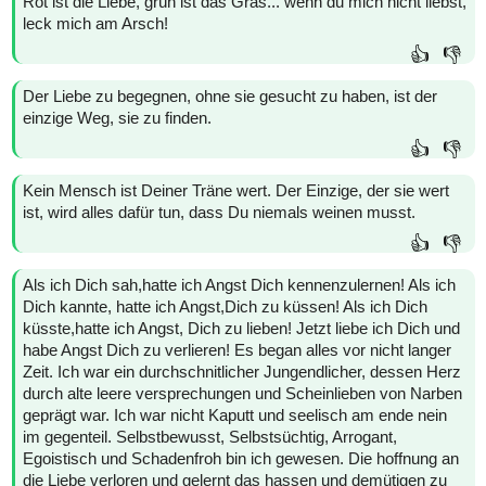
Rot ist die Liebe, grün ist das Gras... wenn du mich nicht liebst,
leck mich am Arsch!
👍
👎
Der Liebe zu begegnen, ohne sie gesucht zu haben, ist der
einzige Weg, sie zu finden.
👍
👎
Kein Mensch ist Deiner Träne wert. Der Einzige, der sie wert
ist, wird alles dafür tun, dass Du niemals weinen musst.
👍
👎
Als ich Dich sah,hatte ich Angst Dich kennenzulernen! Als ich
Dich kannte, hatte ich Angst,Dich zu küssen! Als ich Dich
küsste,hatte ich Angst, Dich zu lieben! Jetzt liebe ich Dich und
habe Angst Dich zu verlieren! Es began alles vor nicht langer
Zeit. Ich war ein durchschnitlicher Jungendlicher, dessen Herz
durch alte leere versprechungen und Scheinlieben von Narben
geprägt war. Ich war nicht Kaputt und seelisch am ende nein
im gegenteil. Selbstbewusst, Selbstsüchtig, Arrogant,
Egoistisch und Schadenfroh bin ich gewesen. Die hoffnung an
die Liebe verloren und gelernt das hassen und demütigen zu