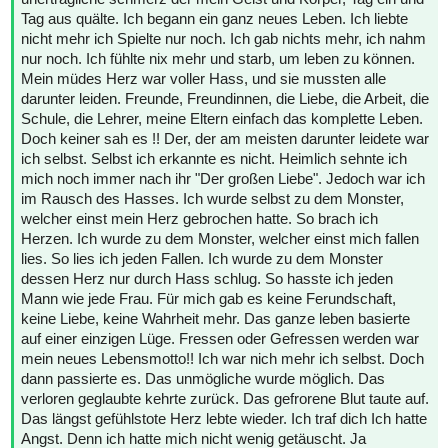
Tag aus quälte. Ich begann ein ganz neues Leben. Ich liebte
nicht mehr ich Spielte nur noch. Ich gab nichts mehr, ich nahm
nur noch. Ich fühlte nix mehr und starb, um leben zu können.
Mein müdes Herz war voller Hass, und sie mussten alle
darunter leiden. Freunde, Freundinnen, die Liebe, die Arbeit, die
Schule, die Lehrer, meine Eltern einfach das komplette Leben.
Doch keiner sah es !! Der, der am meisten darunter leidete war
ich selbst. Selbst ich erkannte es nicht. Heimlich sehnte ich
mich noch immer nach ihr "Der großen Liebe". Jedoch war ich
im Rausch des Hasses. Ich wurde selbst zu dem Monster,
welcher einst mein Herz gebrochen hatte. So brach ich
Herzen. Ich wurde zu dem Monster, welcher einst mich fallen
lies. So lies ich jeden Fallen. Ich wurde zu dem Monster
dessen Herz nur durch Hass schlug. So hasste ich jeden
Mann wie jede Frau. Für mich gab es keine Ferundschaft,
keine Liebe, keine Wahrheit mehr. Das ganze leben basierte
auf einer einzigen Lüge. Fressen oder Gefressen werden war
mein neues Lebensmotto!! Ich war nich mehr ich selbst. Doch
dann passierte es. Das unmögliche wurde möglich. Das
verloren geglaubte kehrte zurück. Das gefrorene Blut taute auf.
Das längst gefühlstote Herz lebte wieder. Ich traf dich Ich hatte
Angst. Denn ich hatte mich nicht wenig getäuscht. Ja