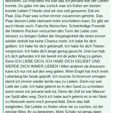
besseren. Du machtest mir klar das ich jemand war der Lieben
konnte. Du gabs mir das zurück was ich früher am besten
konnte Lieben !! Heute sind wir nun seit geraumer Zeit ein
Paar. Das Paar was schon immer zusammen gehörte. Das
Paar dessen Liebe niemand mehr erschüttern kann. Es gibt sie
auch Heute noch. Falsche Menschen. Scheinheilige Freunde
die Hinterm Rücken versuchen den Turm der Liebe zum
einsturz zu bringen Selbst die Vergangenheit die einen immer
wieder einholt hat keine Chance mehr. Ich habe für dich
gelitten. Ich habe für dich gekämpft. Ich habe für dich Tränen
vergossen. Ich habe dich lange genug geuscht. Und nun hab
ich dich gefunden Ich bin bereit mit dir jeden Weg zu gehen.
Denn ICH LIEBE DICH, ICH HABE DICH GELIEBT UND
WERDE DICH IMMER LIEBEN ! Allen anderen da draussen
kann ich nur mit auf den weg geben. Mein Engel hat mich mein
Lebenlang bis heute geprüft. Ich musste Schmerzen ertragen
damit ich immer wieder lernte neu zu Lieben. Denn nur wer
Liebt der Lebt. Ich habe gelernt es in den Sand zu schreiben
wenn wenn mir jemand weh tut. Denn die Zeit ist wie Wasser
sie Spült alles weg. Doch ich habe auch gelernt es in ein Stein
zu Meisseln wenn mich jemand liebt. Denn das hält
ewigkeiten. Die Leiebe zu finden ohne sie zu suchen, ist der
einzige Weg, ihr zu begegnen. Mein Schatz ist genau dann