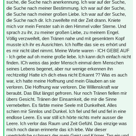
suche, die Suche nach anerkennung. Ich war auf der Suche,
die Suche nach meiner Bestimmung. Ich war auf der Suche,
die Suche nach meiner großen Liebe. Ich war auf der Suche,
die Suche nach dir. Ich zweifelte mit der Zeit drann. Kniete
mich vor mein Fenster sah in den Himmel voller Sterne. Und
sprach zu ihr, zu meiner großen Liebe, zu meinem Engel.
Völlig verzweifelt, den Tränen nahe und mit gesenktem Kopf
musste ich ihr es Ausrichten. Ich hoffte das sie es erhört und
es mir nicht übel nimmt. Meine Worte waren - ICH GEBE AUF
- Ich gebe auf oh meine große liebe. Ich kann dich einfach nicht
finden. ICh weiss das jeder Mensch einmal dem Menschen
seines Lebens begenet, aber nur wenige erkennen ihn
rechtzeitig! Hatte ich dich etwa nicht Erkannt ?? Was es auch
war, ich hatte meine Hoffnung und mein Glauben an sie
verloren. Die Hoffnung war verloren. Die Willenskraft war
beraubt. Das Blut längst gefroren. Nur noch Tränen fiellen mir
übers Gesicht. Tränen der Einsamkeit, die mir die Sinne
vernebelten. Es färbte meine Seele mit Dunkelheit. Alles
schien mir Sinnlos und Dunkel. Ich fiel und fiel und fiel in eine
endlose Leere. Es war still ich hörte nichts mehr ausser die
Leere. Ich verlor das Raum und Zeit Gefühl. Das einzige was
mich noch daran erinnerte das ich lebe. War dieser
unerträgliche schmerz der mein Geist und Körper, Tag ein und