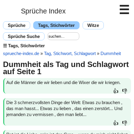
☰
Sprüche Index
Sprüche
Tags, Stichwörter
Witze
Sprüche Suche
☰
Tags, Stichwörter
sprueche-index.de
»
Tag, Stichwort, Schlagwort
»
Dummheit
Dummheit als Tag und Schlagwort
auf Seite 1
Auf die Männer die wir lieben und die Wixer die wir kriegen.
👍
👎
Die 3 schmerzvollsten Dinge der Welt: Etwas zu brauchen ,
das man hasst... Etwas zu lieben , das einen zerstört... Und
jemanden zu vermissen , den man liebt...
👍
👎