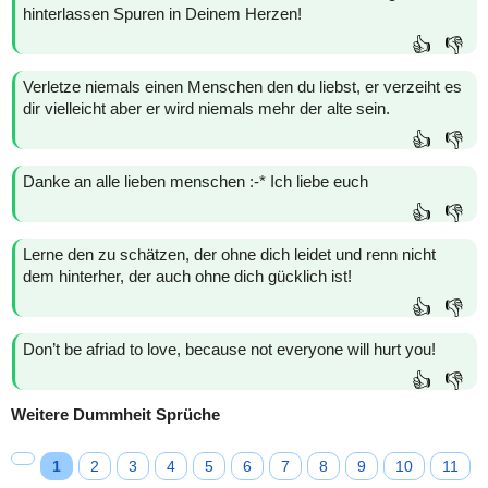
hinterlassen Spuren in Deinem Herzen!
👍
👎
Verletze niemals einen Menschen den du liebst, er verzeiht es
dir vielleicht aber er wird niemals mehr der alte sein.
👍
👎
Danke an alle lieben menschen :-* Ich liebe euch
👍
👎
Lerne den zu schätzen, der ohne dich leidet und renn nicht
dem hinterher, der auch ohne dich gücklich ist!
👍
👎
Don’t be afriad to love, because not everyone will hurt you!
👍
👎
Weitere Dummheit Sprüche
1
2
3
4
5
6
7
8
9
10
11