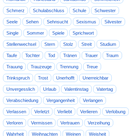
Schmerz
Schulabschluss
Schule
Schwester
Seele
Sehen
Sehnsucht
Sexismus
Silvester
Single
Sommer
Spiele
Sprichwort
Stellenwechsel
Stern
Stolz
Streit
Studium
Taufe
Tochter
Tod
Tränen
Trauer
Traum
Trauung
Trauzeuge
Trennung
Treue
Trinkspruch
Trost
Unerhofft
Unerreichbar
Unvergesslich
Urlaub
Valentinstag
Vatertag
Verabschiedung
Vergangenheit
Verlangen
Verlassen
Verletzt
Verliebt
Verlieren
Verlobung
Verloren
Vermissen
Vertrauen
Verzeihung
Wahrheit
Weihnachten
Weinen
Weisheit