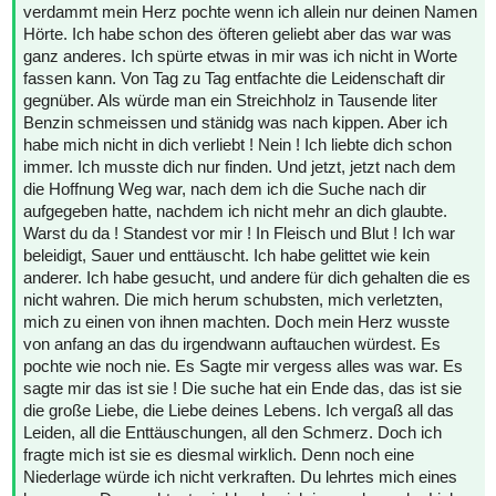
verdammt mein Herz pochte wenn ich allein nur deinen Namen
Hörte. Ich habe schon des öfteren geliebt aber das war was
ganz anderes. Ich spürte etwas in mir was ich nicht in Worte
fassen kann. Von Tag zu Tag entfachte die Leidenschaft dir
gegnüber. Als würde man ein Streichholz in Tausende liter
Benzin schmeissen und stänidg was nach kippen. Aber ich
habe mich nicht in dich verliebt ! Nein ! Ich liebte dich schon
immer. Ich musste dich nur finden. Und jetzt, jetzt nach dem
die Hoffnung Weg war, nach dem ich die Suche nach dir
aufgegeben hatte, nachdem ich nicht mehr an dich glaubte.
Warst du da ! Standest vor mir ! In Fleisch und Blut ! Ich war
beleidigt, Sauer und enttäuscht. Ich habe gelittet wie kein
anderer. Ich habe gesucht, und andere für dich gehalten die es
nicht wahren. Die mich herum schubsten, mich verletzten,
mich zu einen von ihnen machten. Doch mein Herz wusste
von anfang an das du irgendwann auftauchen würdest. Es
pochte wie noch nie. Es Sagte mir vergess alles was war. Es
sagte mir das ist sie ! Die suche hat ein Ende das, das ist sie
die große Liebe, die Liebe deines Lebens. Ich vergaß all das
Leiden, all die Enttäuschungen, all den Schmerz. Doch ich
fragte mich ist sie es diesmal wirklich. Denn noch eine
Niederlage würde ich nicht verkraften. Du lehrtes mich eines