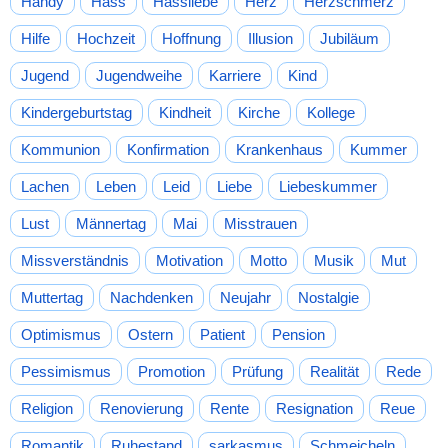
Handy
Hass
Hassliebe
Herz
Herzschmerz
Hilfe
Hochzeit
Hoffnung
Illusion
Jubiläum
Jugend
Jugendweihe
Karriere
Kind
Kindergeburtstag
Kindheit
Kirche
Kollege
Kommunion
Konfirmation
Krankenhaus
Kummer
Lachen
Leben
Leid
Liebe
Liebeskummer
Lust
Männertag
Mai
Misstrauen
Missverständnis
Motivation
Motto
Musik
Mut
Muttertag
Nachdenken
Neujahr
Nostalgie
Optimismus
Ostern
Patient
Pension
Pessimismus
Promotion
Prüfung
Realität
Rede
Religion
Renovierung
Rente
Resignation
Reue
Romantik
Ruhestand
sarkasmus
Schmeicheln