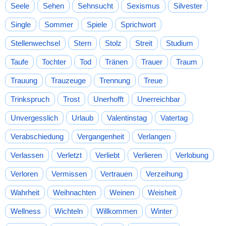
Seele
Sehen
Sehnsucht
Sexismus
Silvester
Single
Sommer
Spiele
Sprichwort
Stellenwechsel
Stern
Stolz
Streit
Studium
Taufe
Tochter
Tod
Tränen
Trauer
Traum
Trauung
Trauzeuge
Trennung
Treue
Trinkspruch
Trost
Unerhofft
Unerreichbar
Unvergesslich
Urlaub
Valentinstag
Vatertag
Verabschiedung
Vergangenheit
Verlangen
Verlassen
Verletzt
Verliebt
Verlieren
Verlobung
Verloren
Vermissen
Vertrauen
Verzeihung
Wahrheit
Weihnachten
Weinen
Weisheit
Wellness
Wichteln
Willkommen
Winter