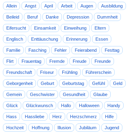
Allein
Angst
April
Arbeit
Augen
Ausbildung
Beileid
Beruf
Danke
Depression
Dummheit
Eifersucht
Einsamkeit
Einweihung
Eltern
Englisch
Enttäuschung
Erinnerung
Essen
Familie
Fasching
Fehler
Feierabend
Festtag
Flirt
Frauentag
Fremde
Freude
Freunde
Freundschaft
Friseur
Frühling
Führerschein
Geborgenheit
Geburt
Geburtstag
Gefühl
Geld
Gemein
Geschwister
Gesundheit
Glaube
Glück
Glückwunsch
Hallo
Halloween
Handy
Hass
Hassliebe
Herz
Herzschmerz
Hilfe
Hochzeit
Hoffnung
Illusion
Jubiläum
Jugend