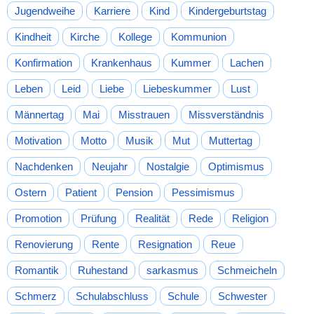
Jugendweihe
Karriere
Kind
Kindergeburtstag
Kindheit
Kirche
Kollege
Kommunion
Konfirmation
Krankenhaus
Kummer
Lachen
Leben
Leid
Liebe
Liebeskummer
Lust
Männertag
Mai
Misstrauen
Missverständnis
Motivation
Motto
Musik
Mut
Muttertag
Nachdenken
Neujahr
Nostalgie
Optimismus
Ostern
Patient
Pension
Pessimismus
Promotion
Prüfung
Realität
Rede
Religion
Renovierung
Rente
Resignation
Reue
Romantik
Ruhestand
sarkasmus
Schmeicheln
Schmerz
Schulabschluss
Schule
Schwester