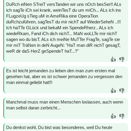
DuRch eiNen STreiT versTanden wir uns nOch besSer!! ALs
ich sagTe iCh sei krank, weinTesT du um miCh... ALs ich ins
FLugzeUg sTieg uM in AmeRika eine OperaTion
duRchzuführen, sagTesT du mir nichT auf WiederSeheN ..!!!
Ich haTTe GLück und bekaM ein SpendeRherz.. ALs ich
wiedeRkam, Fand iCh dich nichT... MaN woLLTe mir nichT
sagen wo du bisT. ALs ich meiNe MuTTer FragTe, sagTe sie
mir miT TräNen in deN AugeN: "HaT man diR nichT gesagT,
weR dir daS HerZ geSpendeT haT...?"
👍
👎
Es ist leicht jemanden zu lieben den man zum ersten mal
gesehen hat, aber es ist schwer jemanden zu vergessen den
man einmal geliebt hat!!!
👍
👎
Manchmal muss man einen Menschen loslassen, auch wenn
man selbst daran zerbricht...
👍
👎
Du denkst wohl, Du bist was besonderes, weil Du heute