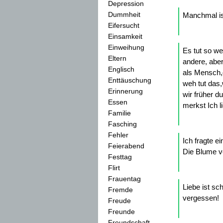
Depression
Dummheit
Manchmal ist
Eifersucht
Einsamkeit
Einweihung
Es tut so w
Eltern
andere, aber
Englisch
als Mensch,
Enttäuschung
weh tut das,
Erinnerung
wir früher 
Essen
merkst Ich l
Familie
Fasching
Fehler
Ich fragte e
Feierabend
Die Blume ve
Festtag
Flirt
Frauentag
Liebe ist sc
Fremde
vergessen!
Freude
Freunde
Freundschaft