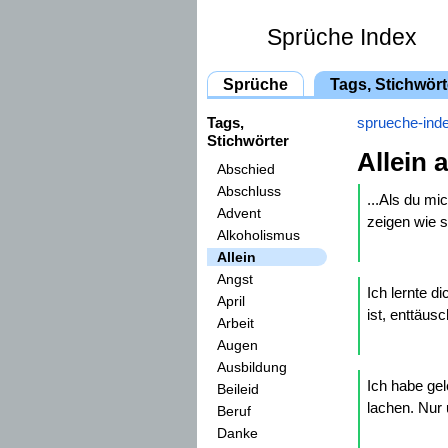
Sprüche Index
Sprüche
Tags, Stichwört
Tags,
sprueche-ind
Stichwörter
Allein 
Abschied
Abschluss
...Als du mi
Advent
zeigen wie st
Alkoholismus
Allein
Angst
Ich lernte di
April
ist, enttäus
Arbeit
Augen
Ausbildung
Ich habe gel
Beileid
lachen. Nur 
Beruf
Danke