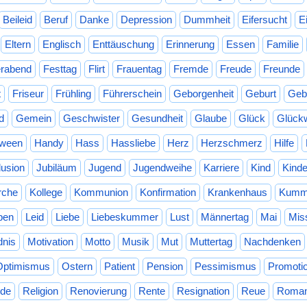
Beileid
Beruf
Danke
Depression
Dummheit
Eifersucht
E
Eltern
Englisch
Enttäuschung
Erinnerung
Essen
Familie
erabend
Festtag
Flirt
Frauentag
Fremde
Freude
Freunde
t
Friseur
Frühling
Führerschein
Geborgenheit
Geburt
Geb
d
Gemein
Geschwister
Gesundheit
Glaube
Glück
Glück
oween
Handy
Hass
Hassliebe
Herz
Herzschmerz
Hilfe
llusion
Jubiläum
Jugend
Jugendweihe
Karriere
Kind
Kinde
rche
Kollege
Kommunion
Konfirmation
Krankenhaus
Kumm
ben
Leid
Liebe
Liebeskummer
Lust
Männertag
Mai
Mis
dnis
Motivation
Motto
Musik
Mut
Muttertag
Nachdenken
Optimismus
Ostern
Patient
Pension
Pessimismus
Promoti
de
Religion
Renovierung
Rente
Resignation
Reue
Roman