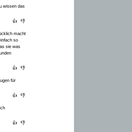
zu wissen das
👍
👎
ücklich macht
infach so
das sie was
eunden
👍
👎
Augen für
👍
👎
ich
👍
👎