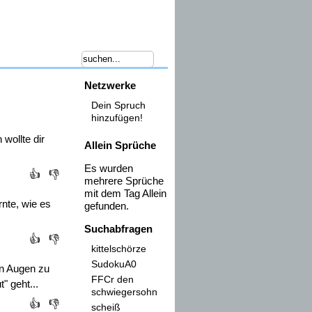
Netzwerke
Dein Spruch
hinzufügen!
wollte dir
Allein Sprüche
Es wurden
👍
👎
mehrere Sprüche
mit dem Tag
Allein
ernte, wie es
gefunden.
Suchabfragen
👍
👎
kittelschörze
SudokuA0
en Augen zu
FFCr den
" geht...
schwiegersohn
👍
👎
scheiß