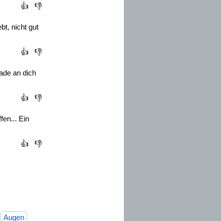
👍
👎
t, nicht gut
👍
👎
ade an dich
👍
👎
en... Ein
👍
👎
Augen