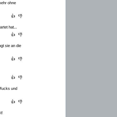
 mehr ohne
👍
👎
tet hat...
👍
👎
t sie an die
👍
👎
👍
👎
 Mucks und
👍
👎
t!