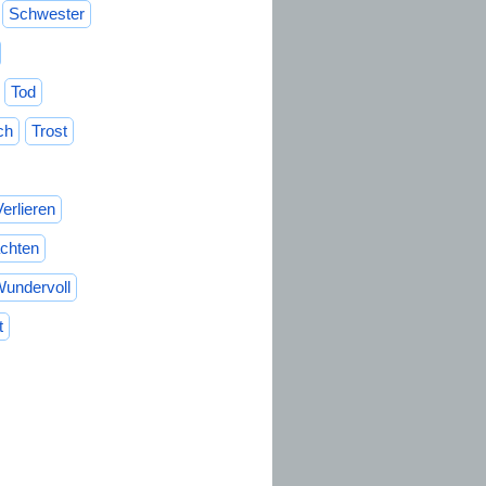
Schwester
Tod
ch
Trost
Verlieren
chten
undervoll
t