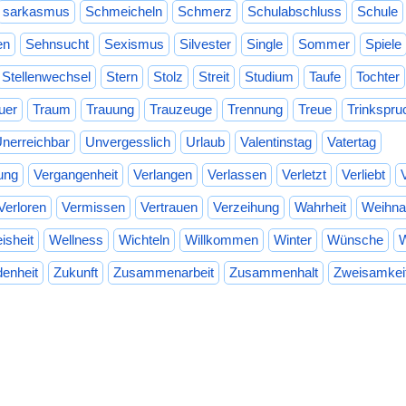
sarkasmus
Schmeicheln
Schmerz
Schulabschluss
Schule
en
Sehnsucht
Sexismus
Silvester
Single
Sommer
Spiele
Stellenwechsel
Stern
Stolz
Streit
Studium
Taufe
Tochter
uer
Traum
Trauung
Trauzeuge
Trennung
Treue
Trinkspru
nerreichbar
Unvergesslich
Urlaub
Valentinstag
Vatertag
ung
Vergangenheit
Verlangen
Verlassen
Verletzt
Verliebt
Verloren
Vermissen
Vertrauen
Verzeihung
Wahrheit
Weihna
isheit
Wellness
Wichteln
Willkommen
Winter
Wünsche
W
denheit
Zukunft
Zusammenarbeit
Zusammenhalt
Zweisamkei