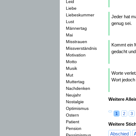
Leid
Liebe
Liebeskummer
Jeder hat ma
Lust
genug sei.
Männertag
Mai
Misstrauen
Kommt ein M
Missverständnis
gedacht und
Motivation
Motto
Musik
Worte verle
Mut
Wort jedoch 
Muttertag
Nachdenken
Neujahr
Weitere Alle
Nostalgie
Optimismus
1
2
3
Ostern
Patient
Weitere Stic
Pension
Abschied
Pessimismus