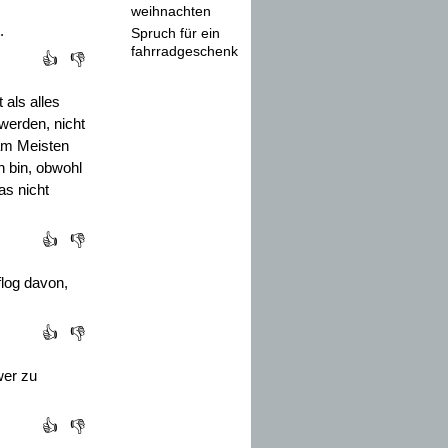
weihnachten
.
Spruch für ein
fahrradgeschenk
👍
👎
als alles
werden, nicht
 am Meisten
n bin, obwohl
as nicht
👍
👎
flog davon,
👍
👎
wer zu
👍
👎