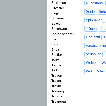
Sexismus
Ruhestand
Silvester
Seele
Seh
Single
Sommer
Sprichwort
Spiele
Tränen
Tra
Sprichwort
Stellenwechsel
Unerhofft
U
Stern
Stolz
Verabschied
Streit
Verlobung
Studium
Taufe
Weinen
We
Tochter
Tod
Wut
Zufrie
Tränen
Trauer
Traum
Trauung
Trauzeuge
Trennung