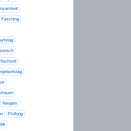
insamkeit
Fasching
urtstag
wunsch
Hochzeit
rgeburtstag
er
strauen
Neujahr
on
Prüfung
tik