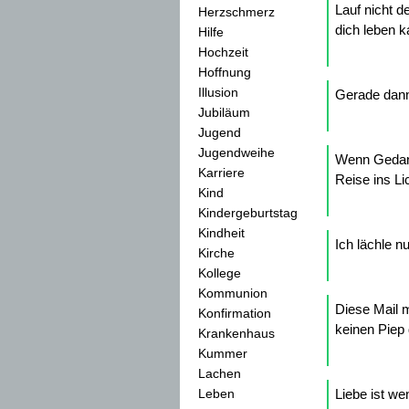
Lauf nicht d
Herzschmerz
dich leben k
Hilfe
Hochzeit
Hoffnung
Illusion
Gerade dann 
Jubiläum
Jugend
Jugendweihe
Wenn Gedank
Karriere
Reise ins Li
Kind
Kindergeburtstag
Kindheit
Ich lächle n
Kirche
Kollege
Kommunion
Diese Mail 
Konfirmation
keinen Piep 
Krankenhaus
Kummer
Lachen
Leben
Liebe ist w