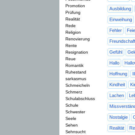
Promotion
Ausbildung
Prüfung
Realität
Einweihung
Rede
Fehler
Fei
Religion
Renovierung
Freundschaf
Rente
Gefühl
Gel
Resignation
Reue
Hallo
Hall
Romantik
Ruhestand
Hoffnung
I
sarkasmus
Kindheit
Ki
Schmeicheln
Schmerz
Lachen
Le
Schulabschluss
Schule
Missverstän
Schwester
Nostalgie
Seele
Sehen
Realität
Re
Sehnsucht