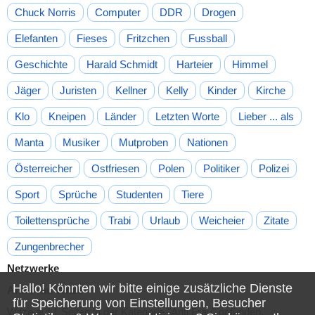
Chuck Norris
Computer
DDR
Drogen
Elefanten
Fieses
Fritzchen
Fussball
Geschichte
Harald Schmidt
Harteier
Himmel
Jäger
Juristen
Kellner
Kelly
Kinder
Kirche
Klo
Kneipen
Länder
Letzten Worte
Lieber ... als
Manta
Musiker
Mutproben
Nationen
Österreicher
Ostfriesen
Polen
Politiker
Polizei
Sport
Sprüche
Studenten
Tiere
Toilettensprüche
Trabi
Urlaub
Weicheier
Zitate
Zungenbrecher
Netzwerke
Hallo! Könnten wir bitte einige zusätzliche Dienste
Anti Frau Witze
für
Speicherung von Einstellungen, Besucher
Witze auf 1 Seiten in der Kategorie "Anti Frau" gefunden.