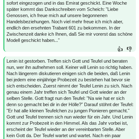
sofort eingezogen und in das Emirat geschickt. Eine Woche
später kommt das Dankschreiben vom Scheich: "Liebe
Genossen, ich freue mich auf unsere begonnenen
Handelsbeziehungen. Noch viel mehr freue ich mich aber,
endlich den ersehnten Trabant 601 zu bekommen. In der
Zwischenzeit danke ich Ihnen, daß Sie mir vorerst das schöne
Modell geschickt haben..."
👍
👎
Lenin ist gestorben. Treffen sich Gott und Teufel und beraten
nun, wer ihn aufnehmen soll. Keiner will Lenin so richtig haben.
Nach längerem diskutieren einigen sich die beiden, daß Lenin
bei jedem eine einjährige Probezeit zu bestehen hat bevor sie
sich entscheiden. Zuerst nimmt der Teufel Lenin zu sich. Nach
genau einem Jahr treffen sich Teufel und Gott wieder an der
selben Stelle. Gott fragt nun den Teufel: "Na wie hat er sich
denn so gemacht bei dir in der Hölle?" Darauf stöhnt der Teufel:
"Er hat alle kleinen Teufelchen zu jungen Pionieren gemacht."
Gott und Teufel trennen sich nun wieder für ein Jahr. Und Lenin
kommt zur Probezeit in den Himmel. Als das Jahr vorbei ist,
erscheint der Teufel wieder an der vereinbarten Stelle. Aber
kein Gott da. Der Teufel wartet und wartet. Nach ein paar