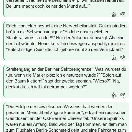
verstehen", räumen sie beschämt ein, "wir müssen rektal ran.
Bei uns macht doch keiner den Mund auf..."
👍
👎
Erich Honecker besucht eine Nervenheilanstalt. Gut einstudiert
brüllen die Schwachsinnigen: "Es lebe unser geliebter
Staatsratsvorsitzender!!!" Nur der Aufseher schweigt. Als einer
der Leibwächter Honeckers ihn deswegen anspricht, meint er:
"Entschuldigen Sie bitte, ich gehöre nicht zu den Verrückten!"
👍
👎
Streifengang an der Berliner Sektorengrenze. "Was würdest du
tun, wenn die Mauer plötzlich einstürzen würde?" "Sofort auf
den Baum klettern!" sagt der zweite spontan. "Wieso?" "Na,
denkst du, ich will tot getrampelt werden?"
👍
👎
"Die Erfolge der sowjetischen Wissenschaft werden der
gesamten Menschheit zugute kommen", erklärt ein russischer
Gastdozent an der Ost-Berliner Universität. "Unsere Sputniks
waren nur ein Anfang. Bald wird der Tag kommen, an dem man
zum Flughafen Berlin-Schönefeld geht und eine Fahrkarte zum