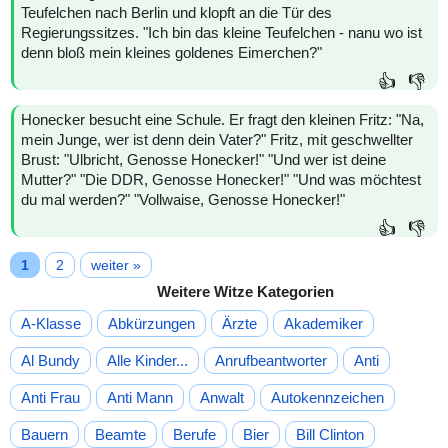
Teufelchen nach Berlin und klopft an die Tür des
Regierungssitzes. "Ich bin das kleine Teufelchen - nanu wo ist
denn bloß mein kleines goldenes Eimerchen?"
👍
👎
Honecker besucht eine Schule. Er fragt den kleinen Fritz: "Na,
mein Junge, wer ist denn dein Vater?" Fritz, mit geschwellter
Brust: "Ulbricht, Genosse Honecker!" "Und wer ist deine
Mutter?" "Die DDR, Genosse Honecker!" "Und was möchtest
du mal werden?" "Vollwaise, Genosse Honecker!"
👍
👎
1
2
weiter »
Weitere Witze Kategorien
A-Klasse
Abkürzungen
Ärzte
Akademiker
Al Bundy
Alle Kinder...
Anrufbeantworter
Anti
Anti Frau
Anti Mann
Anwalt
Autokennzeichen
Bauern
Beamte
Berufe
Bier
Bill Clinton