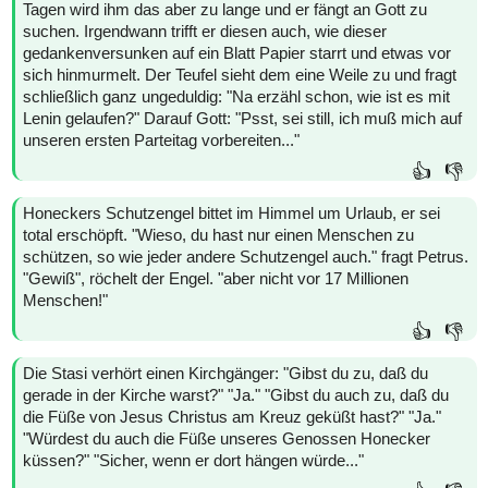
Tagen wird ihm das aber zu lange und er fängt an Gott zu
suchen. Irgendwann trifft er diesen auch, wie dieser
gedankenversunken auf ein Blatt Papier starrt und etwas vor
sich hinmurmelt. Der Teufel sieht dem eine Weile zu und fragt
schließlich ganz ungeduldig: "Na erzähl schon, wie ist es mit
Lenin gelaufen?" Darauf Gott: "Psst, sei still, ich muß mich auf
unseren ersten Parteitag vorbereiten..."
👍
👎
Honeckers Schutzengel bittet im Himmel um Urlaub, er sei
total erschöpft. "Wieso, du hast nur einen Menschen zu
schützen, so wie jeder andere Schutzengel auch." fragt Petrus.
"Gewiß", röchelt der Engel. "aber nicht vor 17 Millionen
Menschen!"
👍
👎
Die Stasi verhört einen Kirchgänger: "Gibst du zu, daß du
gerade in der Kirche warst?" "Ja." "Gibst du auch zu, daß du
die Füße von Jesus Christus am Kreuz geküßt hast?" "Ja."
"Würdest du auch die Füße unseres Genossen Honecker
küssen?" "Sicher, wenn er dort hängen würde..."