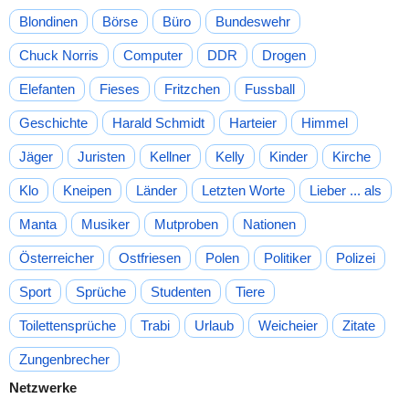
Blondinen
Börse
Büro
Bundeswehr
Chuck Norris
Computer
DDR
Drogen
Elefanten
Fieses
Fritzchen
Fussball
Geschichte
Harald Schmidt
Harteier
Himmel
Jäger
Juristen
Kellner
Kelly
Kinder
Kirche
Klo
Kneipen
Länder
Letzten Worte
Lieber ... als
Manta
Musiker
Mutproben
Nationen
Österreicher
Ostfriesen
Polen
Politiker
Polizei
Sport
Sprüche
Studenten
Tiere
Toilettensprüche
Trabi
Urlaub
Weicheier
Zitate
Zungenbrecher
Netzwerke