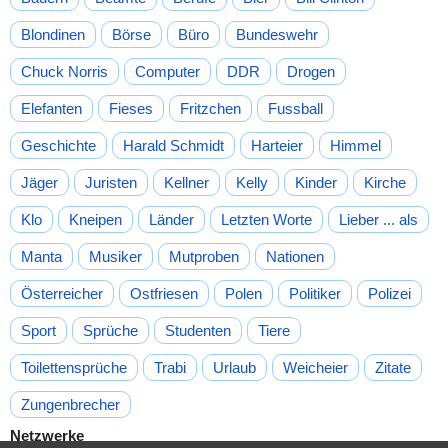
Blondinen
Börse
Büro
Bundeswehr
Chuck Norris
Computer
DDR
Drogen
Elefanten
Fieses
Fritzchen
Fussball
Geschichte
Harald Schmidt
Harteier
Himmel
Jäger
Juristen
Kellner
Kelly
Kinder
Kirche
Klo
Kneipen
Länder
Letzten Worte
Lieber ... als
Manta
Musiker
Mutproben
Nationen
Österreicher
Ostfriesen
Polen
Politiker
Polizei
Sport
Sprüche
Studenten
Tiere
Toilettensprüche
Trabi
Urlaub
Weicheier
Zitate
Zungenbrecher
Netzwerke