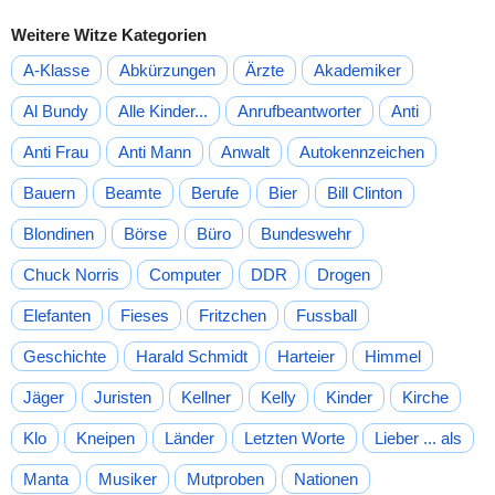
Weitere Witze Kategorien
A-Klasse
Abkürzungen
Ärzte
Akademiker
Al Bundy
Alle Kinder...
Anrufbeantworter
Anti
Anti Frau
Anti Mann
Anwalt
Autokennzeichen
Bauern
Beamte
Berufe
Bier
Bill Clinton
Blondinen
Börse
Büro
Bundeswehr
Chuck Norris
Computer
DDR
Drogen
Elefanten
Fieses
Fritzchen
Fussball
Geschichte
Harald Schmidt
Harteier
Himmel
Jäger
Juristen
Kellner
Kelly
Kinder
Kirche
Klo
Kneipen
Länder
Letzten Worte
Lieber ... als
Manta
Musiker
Mutproben
Nationen