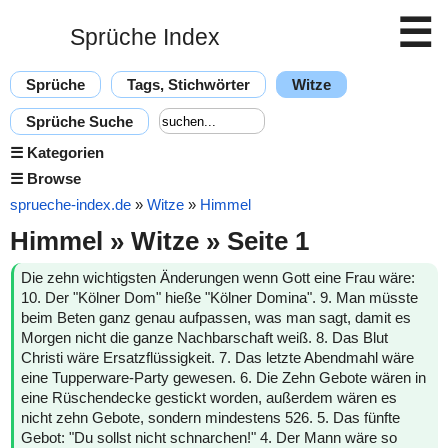
☰
Sprüche Index
Sprüche
Tags, Stichwörter
Witze
Sprüche Suche
☰
Kategorien
☰
Browse
sprueche-index.de
»
Witze
»
Himmel
Himmel » Witze » Seite 1
Die zehn wichtigsten Änderungen wenn Gott eine Frau wäre:
10. Der "Kölner Dom" hieße "Kölner Domina". 9. Man müsste
beim Beten ganz genau aufpassen, was man sagt, damit es
Morgen nicht die ganze Nachbarschaft weiß. 8. Das Blut
Christi wäre Ersatzflüssigkeit. 7. Das letzte Abendmahl wäre
eine Tupperware-Party gewesen. 6. Die Zehn Gebote wären in
eine Rüschendecke gestickt worden, außerdem wären es
nicht zehn Gebote, sondern mindestens 526. 5. Das fünfte
Gebot: "Du sollst nicht schnarchen!" 4. Der Mann wäre so