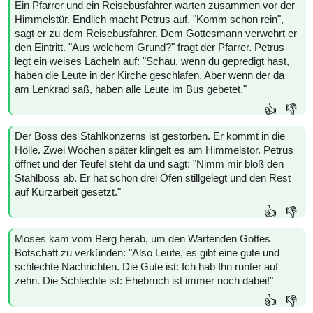
Ein Pfarrer und ein Reisebusfahrer warten zusammen vor der
Himmelstür. Endlich macht Petrus auf. "Komm schon rein",
sagt er zu dem Reisebusfahrer. Dem Gottesmann verwehrt er
den Eintritt. "Aus welchem Grund?" fragt der Pfarrer. Petrus
legt ein weises Lächeln auf: "Schau, wenn du gepredigt hast,
haben die Leute in der Kirche geschlafen. Aber wenn der da
am Lenkrad saß, haben alle Leute im Bus gebetet."
👍
👎
Der Boss des Stahlkonzerns ist gestorben. Er kommt in die
Hölle. Zwei Wochen später klingelt es am Himmelstor. Petrus
öffnet und der Teufel steht da und sagt: "Nimm mir bloß den
Stahlboss ab. Er hat schon drei Öfen stillgelegt und den Rest
auf Kurzarbeit gesetzt."
👍
👎
Moses kam vom Berg herab, um den Wartenden Gottes
Botschaft zu verkünden: "Also Leute, es gibt eine gute und
schlechte Nachrichten. Die Gute ist: Ich hab Ihn runter auf
zehn. Die Schlechte ist: Ehebruch ist immer noch dabei!"
👍
👎