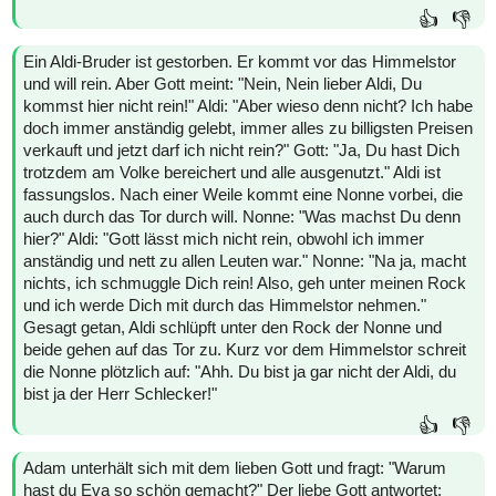
👍
👎
Ein Aldi-Bruder ist gestorben. Er kommt vor das Himmelstor
und will rein. Aber Gott meint: "Nein, Nein lieber Aldi, Du
kommst hier nicht rein!" Aldi: "Aber wieso denn nicht? Ich habe
doch immer anständig gelebt, immer alles zu billigsten Preisen
verkauft und jetzt darf ich nicht rein?" Gott: "Ja, Du hast Dich
trotzdem am Volke bereichert und alle ausgenutzt." Aldi ist
fassungslos. Nach einer Weile kommt eine Nonne vorbei, die
auch durch das Tor durch will. Nonne: "Was machst Du denn
hier?" Aldi: "Gott lässt mich nicht rein, obwohl ich immer
anständig und nett zu allen Leuten war." Nonne: "Na ja, macht
nichts, ich schmuggle Dich rein! Also, geh unter meinen Rock
und ich werde Dich mit durch das Himmelstor nehmen."
Gesagt getan, Aldi schlüpft unter den Rock der Nonne und
beide gehen auf das Tor zu. Kurz vor dem Himmelstor schreit
die Nonne plötzlich auf: "Ahh. Du bist ja gar nicht der Aldi, du
bist ja der Herr Schlecker!"
👍
👎
Adam unterhält sich mit dem lieben Gott und fragt: "Warum
hast du Eva so schön gemacht?" Der liebe Gott antwortet: