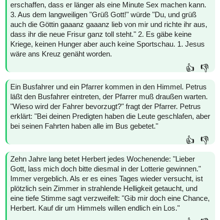
erschaffen, dass er länger als eine Minute Sex machen kann.
3. Aus dem langweiligen "Grüß Gott!" würde "Du, und grüß
auch die Göttin gaaanz gaaanz lieb von mir und richte ihr aus,
dass ihr die neue Frisur ganz toll steht." 2. Es gäbe keine
Kriege, keinen Hunger aber auch keine Sportschau. 1. Jesus
wäre ans Kreuz genäht worden.
👍
👎
Ein Busfahrer und ein Pfarrer kommen in den Himmel. Petrus
läßt den Busfahrer eintreten, der Pfarrer muß draußen warten.
"Wieso wird der Fahrer bevorzugt?" fragt der Pfarrer. Petrus
erklärt: "Bei deinen Predigten haben die Leute geschlafen, aber
bei seinen Fahrten haben alle im Bus gebetet."
👍
👎
Zehn Jahre lang betet Herbert jedes Wochenende: "Lieber
Gott, lass mich doch bitte diesmal in der Lotterie gewinnen."
Immer vergeblich. Als er es eines Tages wieder versucht, ist
plötzlich sein Zimmer in strahlende Helligkeit getaucht, und
eine tiefe Stimme sagt verzweifelt: "Gib mir doch eine Chance,
Herbert. Kauf dir um Himmels willen endlich ein Los."