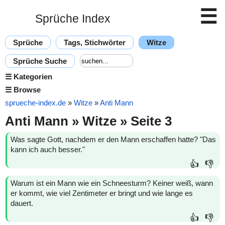
☰
Sprüche Index
Sprüche
Tags, Stichwörter
Witze
Sprüche Suche
☰
Kategorien
☰
Browse
sprueche-index.de
»
Witze
»
Anti Mann
Anti Mann » Witze » Seite 3
Was sagte Gott, nachdem er den Mann erschaffen hatte? "Das
kann ich auch besser."
👍
👎
Warum ist ein Mann wie ein Schneesturm? Keiner weiß, wann
er kommt, wie viel Zentimeter er bringt und wie lange es
dauert.
👍
👎