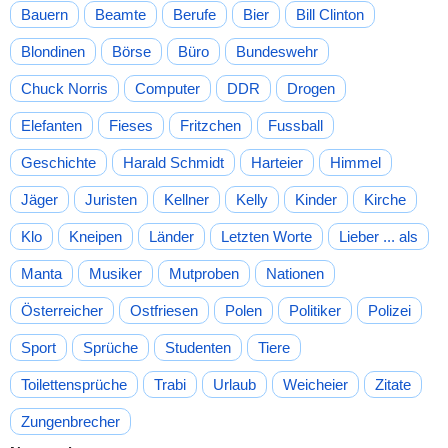
Bauern
Beamte
Berufe
Bier
Bill Clinton
Blondinen
Börse
Büro
Bundeswehr
Chuck Norris
Computer
DDR
Drogen
Elefanten
Fieses
Fritzchen
Fussball
Geschichte
Harald Schmidt
Harteier
Himmel
Jäger
Juristen
Kellner
Kelly
Kinder
Kirche
Klo
Kneipen
Länder
Letzten Worte
Lieber ... als
Manta
Musiker
Mutproben
Nationen
Österreicher
Ostfriesen
Polen
Politiker
Polizei
Sport
Sprüche
Studenten
Tiere
Toilettensprüche
Trabi
Urlaub
Weicheier
Zitate
Zungenbrecher