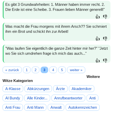
Es gibt 3 Grundwahrheiten: 1. Männer haben immer recht. 2.
Die Erde ist eine Scheibe. 3. Frauen lieben Männer generell!"
👍
👎
Was macht die Frau morgens mit ihrem Arsch?? Sie schmiert
ihm ein Brot und schickt ihn zur Arbeit!
👍
👎
"Was laufen Sie eigentlich die ganze Zeit hinter mir her?" "Jetzt
wo Sie sich umdrehen frage ich mich das auch..."
👍
👎
« zurück
1
2
3
4
5
weiter »
Weitere
Witze Kategorien
A-Klasse
Abkürzungen
Ärzte
Akademiker
Al Bundy
Alle Kinder...
Anrufbeantworter
Anti
Anti Frau
Anti Mann
Anwalt
Autokennzeichen