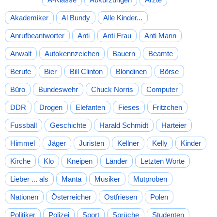
Akademiker
Al Bundy
Alle Kinder...
Anrufbeantworter
Anti
Anti Frau
Anti Mann
Anwalt
Autokennzeichen
Bauern
Beamte
Berufe
Bier
Bill Clinton
Blondinen
Börse
Büro
Bundeswehr
Chuck Norris
Computer
DDR
Drogen
Elefanten
Fieses
Fritzchen
Fussball
Geschichte
Harald Schmidt
Harteier
Himmel
Jäger
Juristen
Kellner
Kelly
Kinder
Kirche
Klo
Kneipen
Länder
Letzten Worte
Lieber ... als
Manta
Musiker
Mutproben
Nationen
Österreicher
Ostfriesen
Polen
Politiker
Polizei
Sport
Sprüche
Studenten