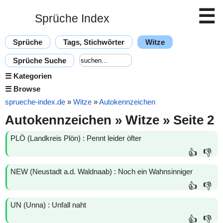
☰
Sprüche Index
Sprüche
Tags, Stichwörter
Witze
Sprüche Suche
☰
Kategorien
☰
Browse
sprueche-index.de
»
Witze
»
Autokennzeichen
Autokennzeichen » Witze » Seite 2
PLÖ (Landkreis Plön) : Pennt leider öfter
👍
👎
NEW (Neustadt a.d. Waldnaab) : Noch ein Wahnsinniger
👍
👎
UN (Unna) : Unfall naht
👍
👎