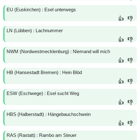
EU (Euskirchen) : Esel unterwegs
👍
👎
LN (Lübben) : Lachnummer
👍
👎
NWM (Nordwestmecklenburg) : Niemand will mich
👍
👎
HB (Hansestadt Bremen) : Hein Blöd
👍
👎
ESW (Eschwege) : Esel sucht Weg
👍
👎
HBS (Halberstadt) : Hängebauchschwein
👍
👎
RAS (Rastatt) : Rambo am Steuer