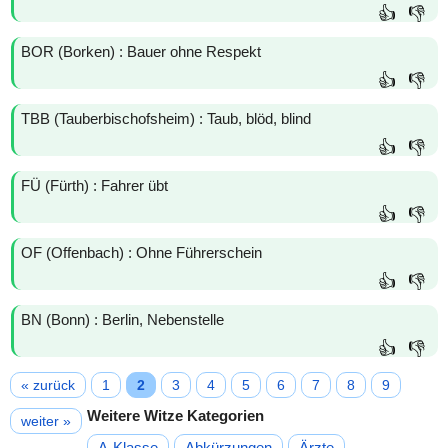
👍
👎
BOR (Borken) : Bauer ohne Respekt
👍
👎
TBB (Tauberbischofsheim) : Taub, blöd, blind
👍
👎
FÜ (Fürth) : Fahrer übt
👍
👎
OF (Offenbach) : Ohne Führerschein
👍
👎
BN (Bonn) : Berlin, Nebenstelle
👍
👎
« zurück
1
2
3
4
5
6
7
8
9
Weitere Witze Kategorien
weiter »
A-Klasse
Abkürzungen
Ärzte