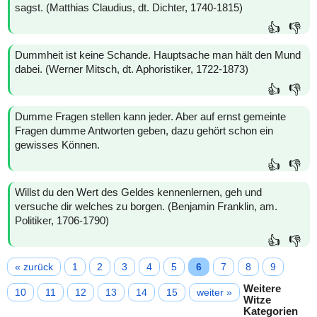
sagst. (Matthias Claudius, dt. Dichter, 1740-1815)
👍
👎
Dummheit ist keine Schande. Hauptsache man hält den Mund
dabei. (Werner Mitsch, dt. Aphoristiker, 1722-1873)
👍
👎
Dumme Fragen stellen kann jeder. Aber auf ernst gemeinte
Fragen dumme Antworten geben, dazu gehört schon ein
gewisses Können.
👍
👎
Willst du den Wert des Geldes kennenlernen, geh und
versuche dir welches zu borgen. (Benjamin Franklin, am.
Politiker, 1706-1790)
👍
👎
« zurück
1
2
3
4
5
6
7
8
9
Weitere
10
11
12
13
14
15
weiter »
Witze
Kategorien