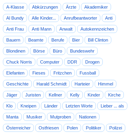
A-Klasse
Abkürzungen
Ärzte
Akademiker
Al Bundy
Alle Kinder...
Anrufbeantworter
Anti
Anti Frau
Anti Mann
Anwalt
Autokennzeichen
Bauern
Beamte
Berufe
Bier
Bill Clinton
Blondinen
Börse
Büro
Bundeswehr
Chuck Norris
Computer
DDR
Drogen
Elefanten
Fieses
Fritzchen
Fussball
Geschichte
Harald Schmidt
Harteier
Himmel
Jäger
Juristen
Kellner
Kelly
Kinder
Kirche
Klo
Kneipen
Länder
Letzten Worte
Lieber ... als
Manta
Musiker
Mutproben
Nationen
Österreicher
Ostfriesen
Polen
Politiker
Polizei