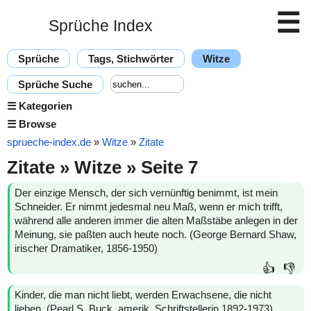
☰
Sprüche Index
Sprüche
Tags, Stichwörter
Witze
Sprüche Suche
☰
Kategorien
☰
Browse
sprueche-index.de
»
Witze
»
Zitate
Zitate » Witze » Seite 7
Der einzige Mensch, der sich vernünftig benimmt, ist mein
Schneider. Er nimmt jedesmal neu Maß, wenn er mich trifft,
während alle anderen immer die alten Maßstäbe anlegen in der
Meinung, sie paßten auch heute noch. (George Bernard Shaw,
irischer Dramatiker, 1856-1950)
👍
👎
Kinder, die man nicht liebt, werden Erwachsene, die nicht
lieben. (Pearl S. Buck, amerik. Schriftstellerin 1892-1973)