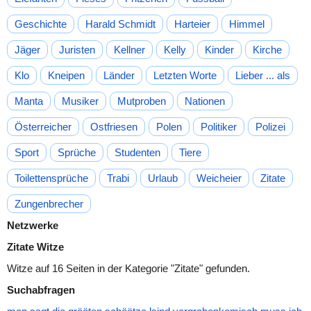
Geschichte
Harald Schmidt
Harteier
Himmel
Jäger
Juristen
Kellner
Kelly
Kinder
Kirche
Klo
Kneipen
Länder
Letzten Worte
Lieber ... als
Manta
Musiker
Mutproben
Nationen
Österreicher
Ostfriesen
Polen
Politiker
Polizei
Sport
Sprüche
Studenten
Tiere
Toilettensprüche
Trabi
Urlaub
Weicheier
Zitate
Zungenbrecher
Netzwerke
Zitate Witze
Witze auf 16 Seiten in der Kategorie "Zitate" gefunden.
Suchabfragen