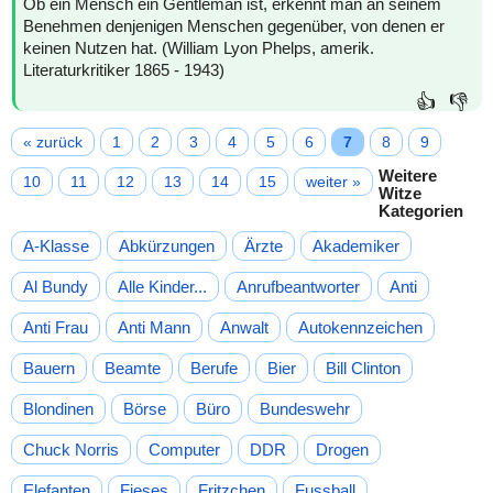
Ob ein Mensch ein Gentleman ist, erkennt man an seinem
Benehmen denjenigen Menschen gegenüber, von denen er
keinen Nutzen hat. (William Lyon Phelps, amerik.
Literaturkritiker 1865 - 1943)
👍
👎
« zurück
1
2
3
4
5
6
7
8
9
Weitere
10
11
12
13
14
15
weiter »
Witze
Kategorien
A-Klasse
Abkürzungen
Ärzte
Akademiker
Al Bundy
Alle Kinder...
Anrufbeantworter
Anti
Anti Frau
Anti Mann
Anwalt
Autokennzeichen
Bauern
Beamte
Berufe
Bier
Bill Clinton
Blondinen
Börse
Büro
Bundeswehr
Chuck Norris
Computer
DDR
Drogen
Elefanten
Fieses
Fritzchen
Fussball